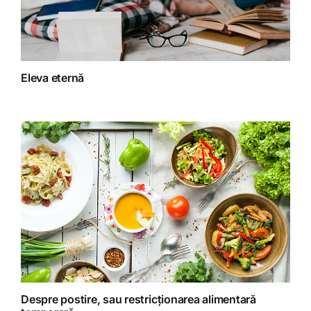
Fără categorie
Fitoterapie
Eleva eternă
Gatit creativ
Homeopatie
Retete fructariene
Retete preparate
Retete Raw (nepreparate termic)
Despre postire, sau restricționarea alimentară