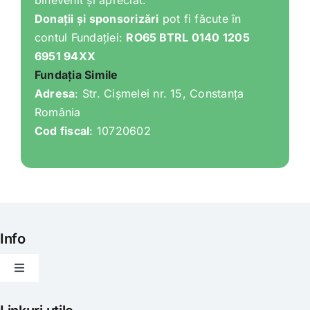
Donații și sponsorizări
pot fi făcute în
contul Fundației:
RO65 BTRL 0140 1205
6951 94XX
Fundația Simile
Adresa
: Str. Cișmelei nr. 15, Constanța
România
Cod fiscal
: 10720602
Info
Toggle
Navigation
Articole