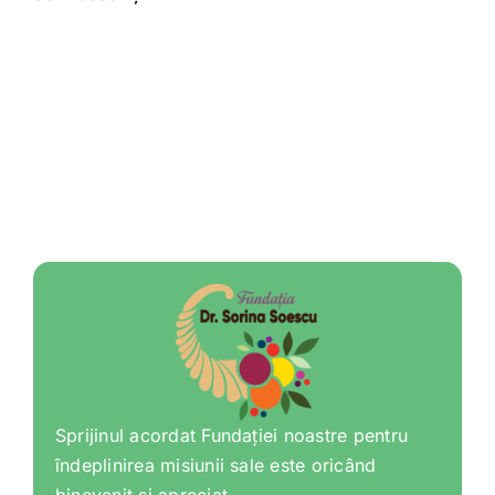
Sprijinul acordat Fundației noastre pentru
îndeplinirea misiunii sale este oricând
binevenit și apreciat.