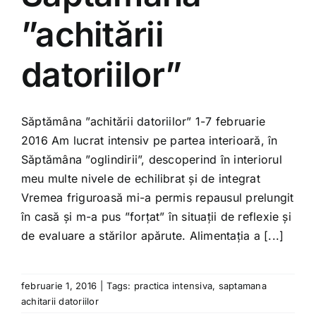
Shop
”achitării
Tratamente naturale
datoriilor”
Iubim fructele
Săptămâna ”achitării datoriilor” 1-7 februarie
2016 Am lucrat intensiv pe partea interioară, în
Săptămâna ”oglindirii”, descoperind în interiorul
meu multe nivele de echilibrat și de integrat
Vremea friguroasă mi-a permis repausul prelungit
în casă și m-a pus ”forțat” în situații de reflexie și
de evaluare a stărilor apărute. Alimentația a [...]
februarie 1, 2016
|
Tags:
practica intensiva
,
saptamana
achitarii datoriilor