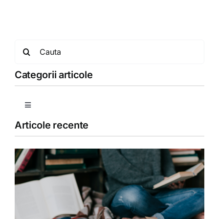
Search
for:
Categorii articole
Toggle
Navigation
Articole recente
Copii
Detoxifiere
Dieta