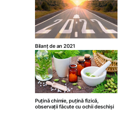
Bilanț de an 2021
Puțină chimie, puțină fizică,
observații făcute cu ochii deschiși