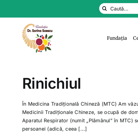
Skip
Search
to
for:
content
Fundația
C
Rinichiul
În Medicina Tradiţională Chineză (MTC) Am văzut
Medicinii Tradiţionale Chineze, se ocupă de domeni
Aparatul Respirator (numit „Plămânul” în MTC) se
persoanei (adică, ceea [...]