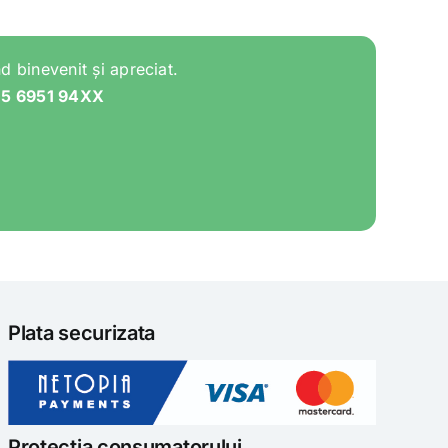
d binevenit și apreciat.
05 6951 94XX
Plata securizata
Protectia consumatorului