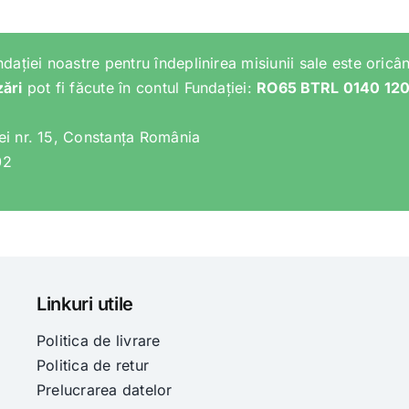
ndației noastre pentru îndeplinirea misiunii sale este oricân
zări
pot fi făcute în contul Fundației:
RO65 BTRL 0140 12
lei nr. 15, Constanța România
02
Linkuri utile
Politica de livrare
Politica de retur
Prelucrarea datelor