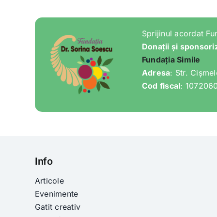
Sprijinul acordat Fu
Donații și sponsori
Fundația Simile
Adresa
: Str. Cișme
Cod fiscal
: 107206
Info
Articole
Evenimente
Gatit creativ