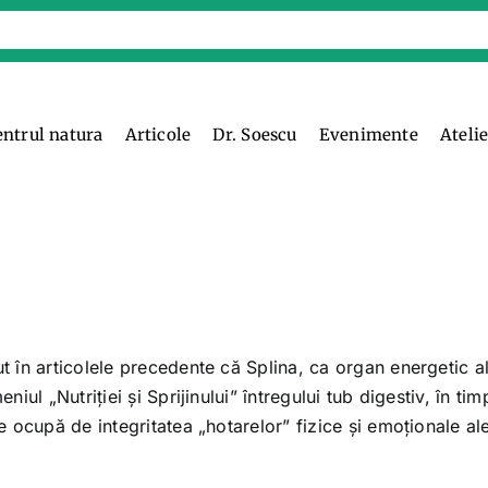
entrul natura
Articole
Dr. Soescu
Evenimente
Ateli
 în articolele precedente că Splina, ca organ energetic a
ul „Nutriţiei şi Sprijinului” întregului tub digestiv, în tim
 ocupă de integritatea „hotarelor” fizice şi emoţionale al