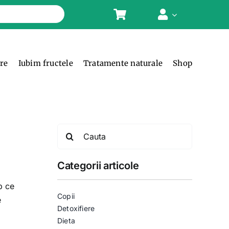
ere
Iubim fructele
Tratamente naturale
Shop
Search
for:
Categorii articole
l
p ce
Copii
e
Detoxifiere
Dieta