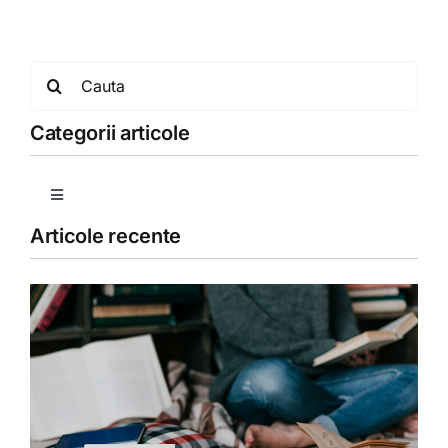
Search
for:
Categorii articole
Toggle
Navigation
Articole recente
Copii
Detoxifiere
Dieta
Fără categorie