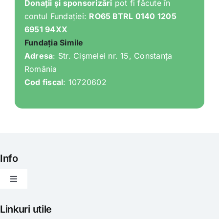
Donații și sponsorizări
pot fi făcute în
contul Fundației:
RO65 BTRL 0140 1205
6951 94XX
Fundația Simile
Adresa
: Str. Cișmelei nr. 15, Constanța
România
Cod fiscal
: 10720602
Info
Toggle
Navigation
Articole
Linkuri utile