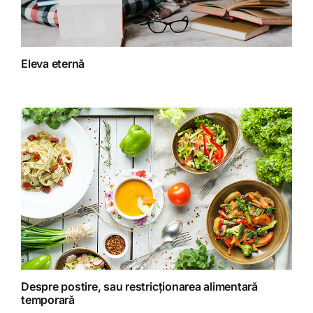
Fitoterapie
Eleva eternă
Gatit creativ
Homeopatie
Retete fructariene
Retete preparate
Retete Raw (nepreparate termic)
Despre postire, sau restricționarea alimentară
temporară