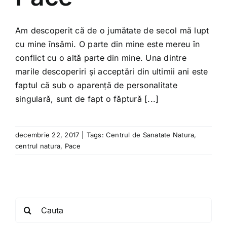
Shop
Am descoperit că de o jumătate de secol mă lupt
Tratamente naturale
cu mine însămi. O parte din mine este mereu în
conflict cu o altă parte din mine. Una dintre
Iubim fructele
marile descoperiri și acceptări din ultimii ani este
faptul că sub o aparență de personalitate
singulară, sunt de fapt o făptură [...]
decembrie 22, 2017
|
Tags:
Centrul de Sanatate Natura
,
centrul natura
,
Pace
Search
for: