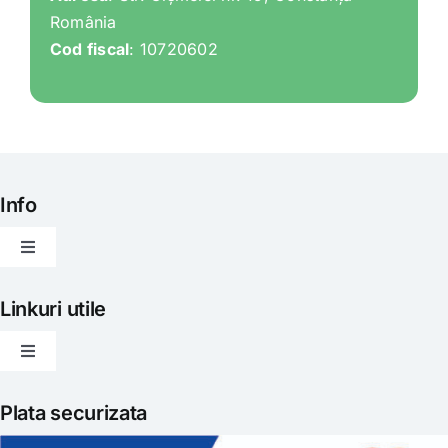
România
Cod fiscal
: 10720602
Info
Toggle
Navigation
Articole
Linkuri utile
Toggle
Evenimente
Navigation
Politica de livrare
Plata securizata
Gatit creativ