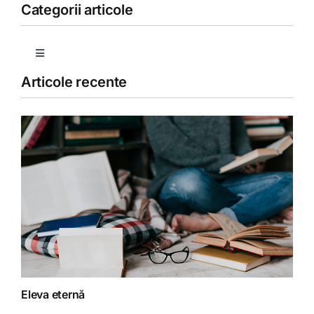
Categorii articole
Toggle
Navigation
Articole recente
Copii
Detoxifiere
Dieta
Fără categorie
Fitoterapie
Eleva eternă