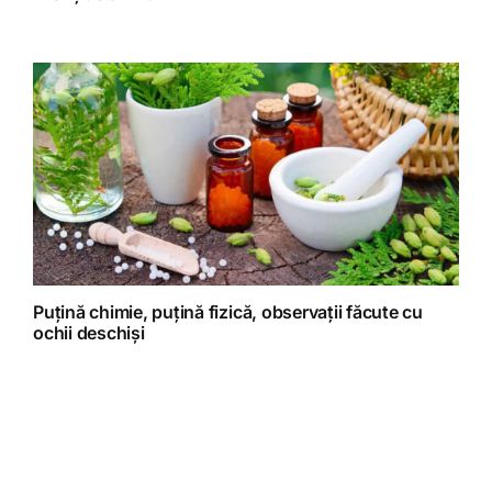
Puțină chimie, puțină fizică, observații făcute cu
ochii deschiși