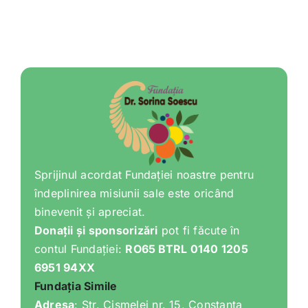
Sprijinul acordat Fundației noastre pentru
îndeplinirea misiunii sale este oricând
binevenit și apreciat.
Donații și sponsorizări
pot fi făcute în
contul Fundației:
RO65 BTRL 0140 1205
6951 94XX
Fundația Simile
Adresa
: Str. Cișmelei nr. 15, Constanța