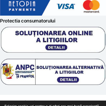
Politica de retur
Iubim fructele
Protectia consumatorului
Prelucrarea datelor
Scoala „Sanatate 5D”
Termeni si conditii
Tratamente naturale
Politica cookie
© 2011 – [year] Fundatia Simile. Toate drepturile