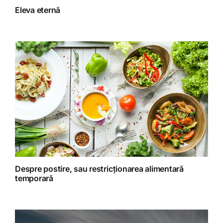
Eleva eternă
Gatit creativ
Homeopatie
Retete fructariene
Retete preparate
Retete Raw (nepreparate termic)
Despre postire, sau restricționarea alimentară
temporară
Spiritualitate