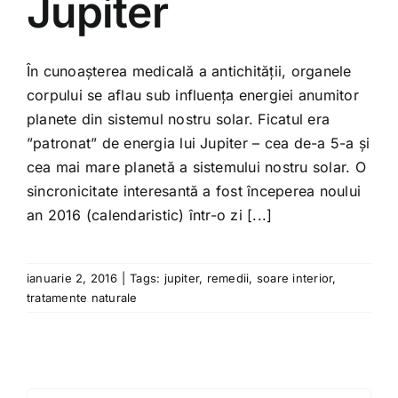
Jupiter
Shop
Tratamente naturale
În cunoașterea medicală a antichității, organele
corpului se aflau sub influența energiei anumitor
planete din sistemul nostru solar. Ficatul era
Iubim fructele
”patronat” de energia lui Jupiter – cea de-a 5-a și
cea mai mare planetă a sistemului nostru solar. O
sincronicitate interesantă a fost începerea noului
an 2016 (calendaristic) într-o zi [...]
ianuarie 2, 2016
|
Tags:
jupiter
,
remedii
,
soare interior
,
tratamente naturale