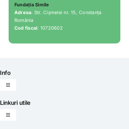
Fundația Simile
Adresa
: Str. Cișmelei nr. 15, Constanța
România
Cod fiscal
: 10720602
Info
Toggle
Navigation
Articole
Linkuri utile
Toggle
Evenimente
Navigation