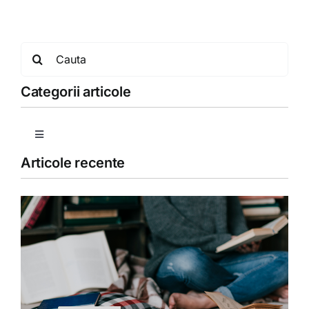
Search
for:
Categorii articole
Toggle
Navigation
Articole recente
Copii
Detoxifiere
Dieta
Fără categorie