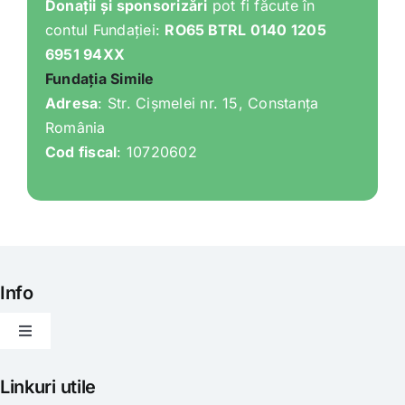
Donații și sponsorizări
pot fi făcute în
contul Fundației:
RO65 BTRL 0140 1205
6951 94XX
Fundația Simile
Adresa
: Str. Cișmelei nr. 15, Constanța
România
Cod fiscal
: 10720602
Info
Toggle
Navigation
Articole
Linkuri utile