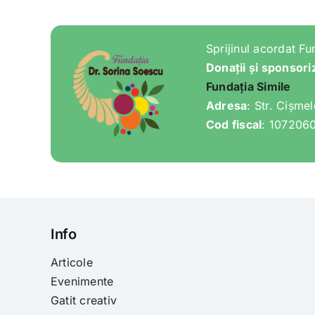
Sprijinul acordat Fu
Donații și sponsori
Fundația Simile
Adresa
: Str. Cișme
Cod fiscal
: 107206
Info
Articole
Evenimente
Gatit creativ