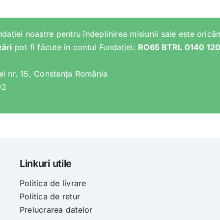
ndației noastre pentru îndeplinirea misiunii sale este oricân
zări
pot fi făcute în contul Fundației:
RO65 BTRL 0140 12
lei nr. 15, Constanța România
02
Linkuri utile
Politica de livrare
Politica de retur
Prelucrarea datelor