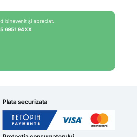
d binevenit și apreciat.
05 6951 94XX
Plata securizata
Protectia consumatorului