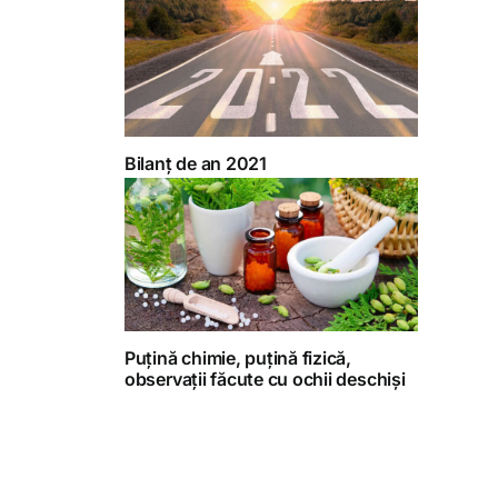
Bilanț de an 2021
Puțină chimie, puțină fizică,
observații făcute cu ochii deschiși