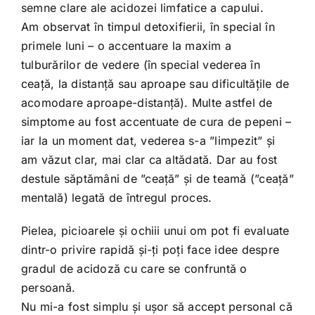
semne clare ale acidozei limfatice a capului.
Am observat în timpul detoxifierii, în special în
primele luni – o accentuare la maxim a
tulburărilor de vedere (în special vederea în
ceață, la distanță sau aproape sau dificultățile de
acomodare aproape-distanță). Multe astfel de
simptome au fost accentuate de cura de pepeni –
iar la un moment dat, vederea s-a ”limpezit” și
am văzut clar, mai clar ca altădată. Dar au fost
destule săptămâni de ”ceață” și de teamă (”ceață”
mentală) legată de întregul proces.
Pielea, picioarele și ochiii unui om pot fi evaluate
dintr-o privire rapidă și-ți poți face idee despre
gradul de acidoză cu care se confruntă o
persoană.
Nu mi-a fost simplu și ușor să accept personal că