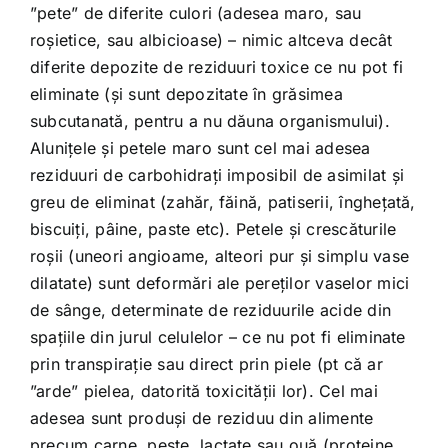
”pete” de diferite culori (adesea maro, sau
roșietice, sau albicioase) – nimic altceva decât
diferite depozite de reziduuri toxice ce nu pot fi
eliminate (și sunt depozitate în grăsimea
subcutanată, pentru a nu dăuna organismului).
Alunițele și petele maro sunt cel mai adesea
reziduuri de carbohidrați imposibil de asimilat și
greu de eliminat (zahăr, făină, patiserii, înghețată,
biscuiți, pâine, paste etc). Petele și crescăturile
roșii (uneori angioame, alteori pur și simplu vase
dilatate) sunt deformări ale pereților vaselor mici
de sânge, determinate de reziduurile acide din
spațiile din jurul celulelor – ce nu pot fi eliminate
prin transpirație sau direct prin piele (pt că ar
”arde” pielea, datorită toxicității lor). Cel mai
adesea sunt produși de reziduu din alimente
precum carne, pește, lactate sau ouă (proteine