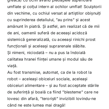
umflate și colțul intern al ochilor umflat! Sculptorii
din vechime, cu ochiul versat al artiștilor obișnuiți
cu suprinderea detaliului, ”au prins” și acest
amănunt în piatră. Și astfel, am realizat că de mii
de ani, oamenii suferă de aceeași acidoză
sistemică generalizată, cu aceeași rinichi prost
funcționali și aceleași suprarenale slăbite.
Și nimeni, niciodată – nu a pus la îndoială
calitatea hranei ființei umane și modul său de
viață.
Au fost transmise, automat, ca de la robot la
robot – aceleași obiceiuri sociale, aceleași
obiceiuri alimentare – și au fost acceptate stările
de suferință și boală ca fiind ”blesteme” care ne
lovesc din afară, ”teroriști” invizibili lovindu-ne
când ne este lumea mai dragă!