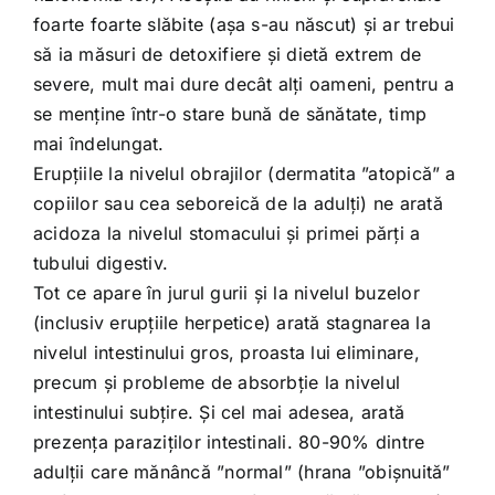
foarte foarte slăbite (așa s-au născut) și ar trebui
să ia măsuri de detoxifiere și dietă extrem de
severe, mult mai dure decât alți oameni, pentru a
se menține într-o stare bună de sănătate, timp
mai îndelungat.
Erupțiile la nivelul obrajilor (dermatita ”atopică” a
copiilor sau cea seboreică de la adulți) ne arată
acidoza la nivelul stomacului și primei părți a
tubului digestiv.
Tot ce apare în jurul gurii și la nivelul buzelor
(inclusiv erupțiile herpetice) arată stagnarea la
nivelul intestinului gros, proasta lui eliminare,
precum și probleme de absorbție la nivelul
intestinului subțire. Și cel mai adesea, arată
prezența paraziților intestinali. 80-90% dintre
adulții care mănâncă ”normal” (hrana ”obișnuită”