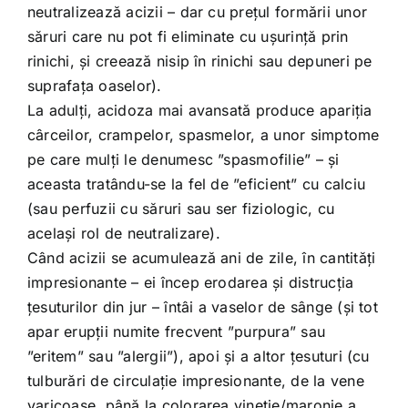
neutralizează acizii – dar cu prețul formării unor
săruri care nu pot fi eliminate cu ușurință prin
rinichi, și creează nisip în rinichi sau depuneri pe
suprafața oaselor).
La adulți, acidoza mai avansată produce apariția
cârceilor, crampelor, spasmelor, a unor simptome
pe care mulți le denumesc ”spasmofilie” – și
aceasta tratându-se la fel de ”eficient” cu calciu
(sau perfuzii cu săruri sau ser fiziologic, cu
același rol de neutralizare).
Când acizii se acumulează ani de zile, în cantități
impresionante – ei încep erodarea și distrucția
țesuturilor din jur – întâi a vaselor de sânge (și tot
apar erupții numite frecvent ”purpura” sau
”eritem” sau ”alergii”), apoi și a altor țesuturi (cu
tulburări de circulație impresionante, de la vene
varicoase, până la colorarea vineție/maronie a