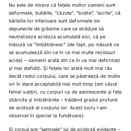
Nu este de mirare că fețele multor oameni sunt
deformate, buhăite, ”căzute”, ”boțite”, ”acrite”, că
bărbiile lor inferioare sunt deformate de
depunerile de grăsime care se străduie să
neutralizeze acidoza acumulată aici, că pe
măsură ce ”îmbătrânesc” (de fapt, pe măsură ce
se acumulează din ce în ce mai multe reziduuri
acide) – oamenii arată din ce în ce mai deformați
și mai stafidiți. Și fețele lor arată mult mai rău
decât restul corpului, care se păstrează de multe
ori în stare acceptabilă mai mult timp (am văzut
femei subțiri, cu corpuri ca de adolescente și fețe
zbârcite și îmbătrânite – trădând gradul profund
de acidoză al corpului lor. Acest lucru l-am
observat în special la fumătoare).
Și corpul are ”semnele” lui de acidoză evidente –