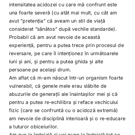
intensitatea acidozei cu care mă confrunt este
una foarte severă (cu atât mai mult, cu cât am
avut ”pretenția” că aveam un stil de viață
considerat ”sănătos” după vechile standarde).
Probabil că am avut nevoie de această
experiență, pentru a putea trece prin procesul de
reversare, pe care îl intenționez în următoarele
luni și ani, și pentru a putea ghida și alte
persoane pe același drum.
Am aflat că m-am născut într-un organism foarte
vulnerabil, că genele mele erau slăbite de
abuzurile de generații ale înaintașilor mei și că
pentru a putea re-echilibra și reface vechicului
fizic (care se confruntă cu o acidoză extremă)
am nevoie de disciplină interioară și o re-educare
a tuturor obiceiurilor.
Am pus la îndoială și voi pune la îndoială tot ce