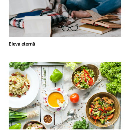
Fără categorie
Fitoterapie
Eleva eternă
Gatit creativ
Homeopatie
Retete fructariene
Retete preparate