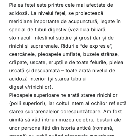
Pielea feței este printre cele mai afectate de
acidoză. La nivelul feței, se proiectează
meridiane importante de acupunctură, legate în
special de tubul digestiv (vezicula biliară,
stomacul, intestinul subțire și gros) dar și de
rinichi și suprarenale. Ridurile ”de expresie”,
cearcănele, pleoapele umflate, buzele strânse,
crăpate, uscate, erupțiile de toate felurile, pielea
uscată și descuamată – toate arată nivelul de
acidoză interior (și starea tubului
digestiv/rinichilor).
Pleoapele superioare ne arată starea rinichilor
(polii superiori), iar colțul intern al ochilor reflectă
starea suprarenalelor corespunzătoare. Am fost
uimită să văd într-un muzeu celebru, busturi ale
unor personalități din istoria antică (romană,
greacă) cu ochii având pleoapele superioare