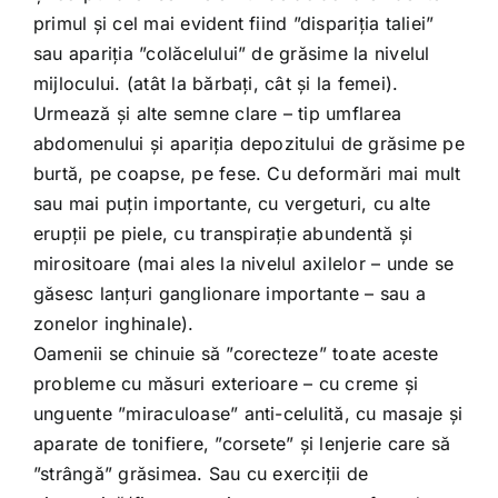
primul și cel mai evident fiind ”dispariția taliei”
sau apariția ”colăcelului” de grăsime la nivelul
mijlocului. (atât la bărbați, cât și la femei).
Urmează și alte semne clare – tip umflarea
abdomenului și apariția depozitului de grăsime pe
burtă, pe coapse, pe fese. Cu deformări mai mult
sau mai puțin importante, cu vergeturi, cu alte
erupții pe piele, cu transpirație abundentă și
mirositoare (mai ales la nivelul axilelor – unde se
găsesc lanțuri ganglionare importante – sau a
zonelor inghinale).
Oamenii se chinuie să ”corecteze” toate aceste
probleme cu măsuri exterioare – cu creme și
unguente ”miraculoase” anti-celulită, cu masaje și
aparate de tonifiere, ”corsete” și lenjerie care să
”strângă” grăsimea. Sau cu exerciții de