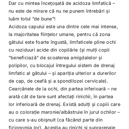
Dar cu mintea încețoșată de acidoza limfatică –
nu este de mirare că nu ne punem întrebări și
luăm totul ”de bune”!
Acidoza capului este una dintre cele mai intense,
la majoritatea ființelor umane, pentru că zona
gâtului este foarte îngustă, limfaticele pline ochi
cu reziduuri acide din copilărie (și mulți copii
”beneficiază” de scoaterea amigdalelor și
polipilor, cu blocajul întregului sistem de drenaj
limfatic al gâtului – și apariția ulterior a durerilor
de cap, de ceafă și a spondilozei cervicale).
Cearcănele de la ochi, din partea inferioară – ne
arată cât de tare sunt afectați rinichii, în partea
lor inferioară de drenaj. Există adulți și copiii care
au o colorație maronie/albăstruie în jurul ochilor –
cu care s-au obișnuit (ca făcând parte din
fizionomia lor). Aceștia au rinichi și suprarenale