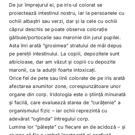
De jur împrejurul ei, pe iris-ul colorat se
proiectează intestinul nostru, iar la persoanele cu
ochiii albaștri sau verzi, dar și la cele cu ochiii
căprui deschis se poate observa colorație
gălbuie/portocalie sau maronie din jurul pupilei.
Asta îmi arată ”grosimea” stratului de mâl depus
pe pereții intestinului. La copiii, depozitele sunt
albicioase, dar am văzut și copiii cu depozite
maronii, ca la adulții foarte intoxicați.
Orice fel de pete sau linii colorate de pe iris arată
afectarea anumitor zone, corespunzătoare unor
organe din corp. Iridologia este o știință minunată
și facilă, care evaluează starea de ”curățenie” a
organismului fizic – iar ochii reprezintă cu
adevărat ”oglinda” întregului corp.
Lumina lor ”pălește” cu fiecare an de acidoză – și
ajunge să fie o umbră încețoșată și confuză.