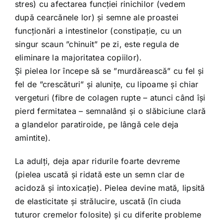
stres) cu afectarea funcției rinichilor (vedem
după cearcănele lor) și semne ale proastei
funcționări a intestinelor (constipație, cu un
singur scaun ”chinuit” pe zi, este regula de
eliminare la majoritatea copiilor).
Și pielea lor începe să se ”murdărească” cu fel și
fel de ”crescături” și alunițe, cu lipoame și chiar
vergeturi (fibre de colagen rupte – atunci când își
pierd fermitatea – semnalând și o slăbiciune clară
a glandelor paratiroide, pe lângă cele deja
amintite).
La adulți, deja apar ridurile foarte devreme
(pielea uscată și ridată este un semn clar de
acidoză și intoxicație). Pielea devine mată, lipsită
de elasticitate și strălucire, uscată (în ciuda
tuturor cremelor folosite) și cu diferite probleme