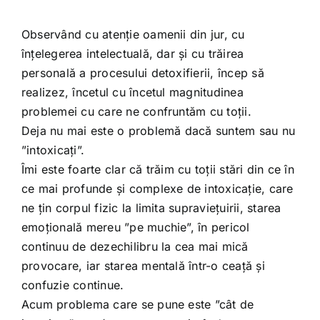
Shop
Observând cu atenție oamenii din jur, cu
Tratamente naturale
înțelegerea intelectuală, dar și cu trăirea
personală a procesului detoxifierii, încep să
realizez, încetul cu încetul magnitudinea
Iubim fructele
problemei cu care ne confruntăm cu toții.
Deja nu mai este o problemă dacă suntem sau nu
”intoxicați”.
Îmi este foarte clar că trăim cu toții stări din ce în
ce mai profunde și complexe de intoxicație, care
ne țin corpul fizic la limita supraviețuirii, starea
emoțională mereu ”pe muchie”, în pericol
continuu de dezechilibru la cea mai mică
provocare, iar starea mentală într-o ceață și
confuzie continue.
Acum problema care se pune este ”cât de