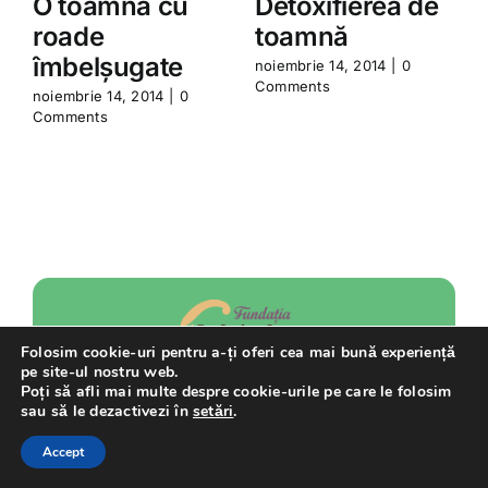
O toamnă cu
Detoxifierea de
roade
toamnă
îmbelșugate
noiembrie 14, 2014
|
0
n
Comments
C
noiembrie 14, 2014
|
0
Comments
Folosim cookie-uri pentru a-ți oferi cea mai bună experiență
pe site-ul nostru web.
Poți să afli mai multe despre cookie-urile pe care le folosim
sau să le dezactivezi în
setări
.
Sprijinul acordat Fundației noastre pentru
Accept
îndeplinirea misiunii sale este oricând