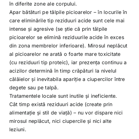
în diferite zone ale corpului.
Apar bătături pe tălpile picioarelor – în locurile în
care eliminările tip reziduuri acide sunt cele mai
intense și agresive (se știe că prin tălpile
picioarelor se elimină reziduurile acide în exces
din zona membrelor inferioare). Mirosul neplăcut
al picioarelor ne arată o foarte mare toxicitate
(cu reziduuri tip proteic), iar prezența continuu a
acizilor determină în timp crăpături la nivelul
călâielor și inevitabila apariție a ciupercilor între
degete sau pe talpă.
Tratamentele locale sunt inutile și ineficiente.
Cât timp există reziduuri acide (create prin
alimentație și stil de viață) – nu vor dispare nici
mirosul neplăcut, nici ciupercile și nici alte
leziuni.