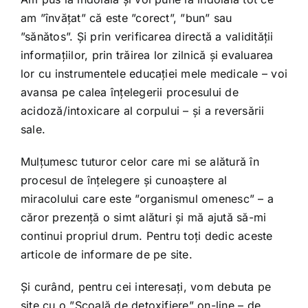
am ”învățat” că este ”corect”, ”bun” sau
”sănătos”. Și prin verificarea directă a validității
informațiilor, prin trăirea lor zilnică și evaluarea
lor cu instrumentele educației mele medicale – voi
avansa pe calea înțelegerii procesului de
acidoză/intoxicare al corpului – și a reversării
sale.
Mulțumesc tuturor celor care mi se alătură în
procesul de înțelegere și cunoaștere al
miracolului care este ”organismul omenesc” – a
căror prezență o simt alături și mă ajută să-mi
continui propriul drum. Pentru toți dedic aceste
articole de informare de pe site.
Și curând, pentru cei interesați, vom debuta pe
site cu o ”Școală de detoxifiere” on-line – de