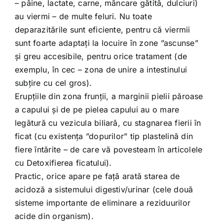
– pâine, lactate, carne, mâncare gătită, dulciuri)
au viermi – de multe feluri. Nu toate
deparazitările sunt eficiente, pentru că viermii
sunt foarte adaptați la locuire în zone ”ascunse”
și greu accesibile, pentru orice tratament (de
exemplu, în cec – zona de unire a intestinului
subțire cu cel gros).
Erupțiile din zona frunții, a marginii pielii păroase
a capului și de pe pielea capului au o mare
legătură cu vezicula biliară, cu stagnarea fierii în
ficat (cu existența ”dopurilor” tip plastelină din
fiere întărite – de care vă povesteam în articolele
cu Detoxifierea ficatului).
Practic, orice apare pe față arată starea de
acidoză a sistemului digestiv/urinar (cele două
sisteme importante de eliminare a reziduurilor
acide din organism).