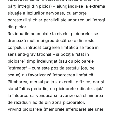
părți întregi din picior) – ajungându-se la extrema
situație a leziunilor nervoase, cu amorțeli,
parestezii și chiar paralizii ale unor regiuni întregi
din picior.
Reziduurile acumulate la nivelul picioarelor se
drenează mult mai greu decât cele din restul
corpului, întrucât curgerea limfatică se face în
sens anti-gravitațional – și poziția ”stat în
picioare” timp îndelungat (sau cu picioarele
”atârnate” – cum este poziția statului jos, pe
scaun) nu favorizează întoarcerea limfatică.
Plimbarea, mersul pe jos, exercițiile fizice, dar și
statul întins periodic, cu picioarele ridicate, ajută
la întoarcerea venoasă și favorizează eliminarea
de reziduuri acide din zona picioarelor.
Privind picioarele (membrele inferioare) ale unei