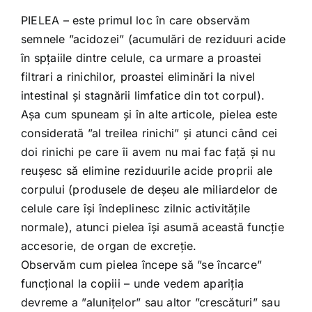
PIELEA – este primul loc în care observăm
semnele ”acidozei” (acumulări de reziduuri acide
în spțaiile dintre celule, ca urmare a proastei
filtrari a rinichilor, proastei eliminări la nivel
intestinal și stagnării limfatice din tot corpul).
Așa cum spuneam și în alte articole, pielea este
considerată ”al treilea rinichi” și atunci când cei
doi rinichi pe care îi avem nu mai fac față și nu
reușesc să elimine reziduurile acide proprii ale
corpului (produsele de deșeu ale miliardelor de
celule care își îndeplinesc zilnic activitățile
normale), atunci pielea își asumă această funcție
accesorie, de organ de excreție.
Observăm cum pielea începe să ”se încarce”
funcțional la copiii – unde vedem apariția
devreme a ”alunițelor” sau altor ”crescături” sau