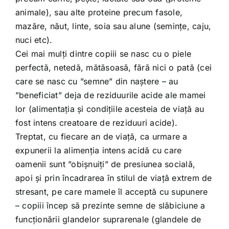
animale), sau alte proteine precum fasole,
mazăre, năut, linte, soia sau alune (semințe, caju,
nuci etc).
Cei mai mulți dintre copiii se nasc cu o piele
perfectă, netedă, mătăsoasă, fără nici o pată (cei
care se nasc cu ”semne” din naștere – au
”beneficiat” deja de reziduurile acide ale mamei
lor (alimentația și condițiile acesteia de viață au
fost intens creatoare de reziduuri acide).
Treptat, cu fiecare an de viață, ca urmare a
expunerii la alimenția intens acidă cu care
oamenii sunt ”obișnuiți” de presiunea socială,
apoi și prin încadrarea în stilul de viață extrem de
stresant, pe care mamele îl acceptă cu supunere
– copiii încep să prezinte semne de slăbiciune a
funcționării glandelor suprarenale (glandele de