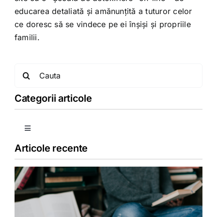
educarea detaliată și amănunțită a tuturor celor
ce doresc să se vindece pe ei înșiși și propriile
familii.
Search
for:
Categorii articole
Toggle
Navigation
Articole recente
Copii
Detoxifiere
Dieta