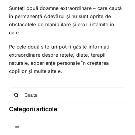
Sunteți două doamne extraordinare – care caută
în permanență Adevărul și nu sunt oprite de
obstacolele de manipulare și erori întâlnite în
cale.
Pe cele două site-uri pot fi găsite informații
extraordinare despre rețete, diete, terapii
naturale, experiențe personale în creșterea
copiilor și multe altele.
Search
for:
Categorii articole
Toggle