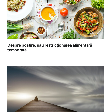
Retete fructariene
Retete preparate
Retete Raw (nepreparate termic)
Despre postire, sau restricționarea alimentară
temporară
Spiritualitate
Terapii