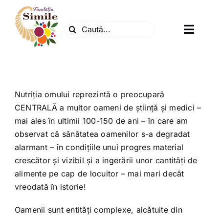
Skip
to
Search
content
Toggl
for:
Navig
Fundatia
Centrul natura
Nutriția omului reprezintă o preocupară
CENTRALĂ a multor oameni de știință și medici –
mai ales în ultimii 100-150 de ani – în care am
Articole
observat că sănătatea oamenilor s-a degradat
alarmant – în condițiile unui progres material
Dr. Soescu
crescător și vizibil și a ingerării unor cantități de
alimente pe cap de locuitor – mai mari decât
vreodată în istorie!
Evenimente
Oamenii sunt entități complexe, alcătuite din