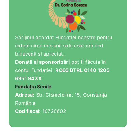
Sprijinul acordat Fundației noastre pentru
îndeplinirea misiunii sale este oricând
binevenit și apreciat.
Donații și sponsorizări
pot fi făcute în
contul Fundației:
RO65 BTRL 0140 1205
6951 94XX
Fundația Simile
Adresa
: Str. Cișmelei nr. 15, Constanța
România
Cod fiscal
: 10720602