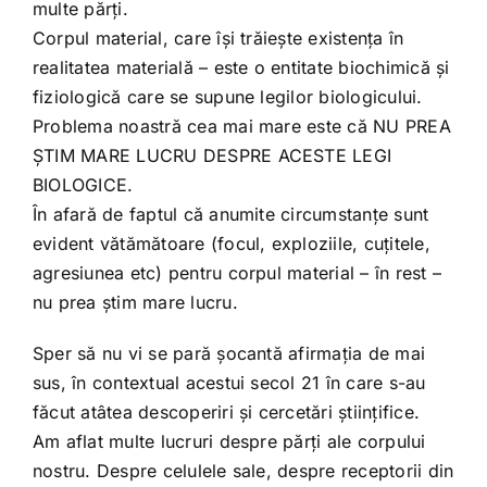
Shop
multe părți.
Corpul material, care își trăiește existența în
realitatea materială – este o entitate biochimică și
Tratamente naturale
fiziologică care se supune legilor biologicului.
Problema noastră cea mai mare este că NU PREA
Iubim fructele
ȘTIM MARE LUCRU DESPRE ACESTE LEGI
BIOLOGICE.
În afară de faptul că anumite circumstanțe sunt
evident vătămătoare (focul, exploziile, cuțitele,
agresiunea etc) pentru corpul material – în rest –
nu prea știm mare lucru.
Sper să nu vi se pară șocantă afirmația de mai
sus, în contextual acestui secol 21 în care s-au
făcut atâtea descoperiri și cercetări științifice.
Am aflat multe lucruri despre părți ale corpului
nostru. Despre celulele sale, despre receptorii din