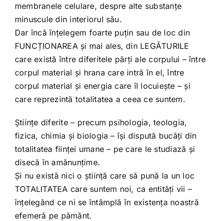
membranele celulare, despre alte substanțe
minuscule din interiorul său.
Dar încă înțelegem foarte puțin sau de loc din
FUNCȚIONAREA și mai ales, din LEGĂTURILE
care există între diferitele părți ale corpului – între
corpul material și hrana care intră în el, între
corpul material și energia care îl locuiește – și
care reprezintă totalitatea a ceea ce suntem.
Științe diferite – precum psihologia, teologia,
fizica, chimia și biologia – își dispută bucăți din
totalitatea ființei umane – pe care le studiază și
disecă în amănunțime.
Și nu există nici o știință care să pună la un loc
TOTALITATEA care suntem noi, ca entități vii –
înțelegând ce ni se întâmplă în existența noastră
efemeră pe pământ.