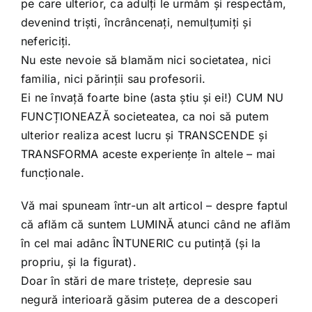
pe care ulterior, ca adulți le urmăm și respectăm,
devenind triști, încrâncenați, nemulțumiți și
nefericiți.
Nu este nevoie să blamăm nici societatea, nici
familia, nici părinții sau profesorii.
Ei ne învață foarte bine (asta știu și ei!) CUM NU
FUNCȚIONEAZĂ societeatea, ca noi să putem
ulterior realiza acest lucru și TRANSCENDE și
TRANSFORMA aceste experiențe în altele – mai
funcționale.
Vă mai spuneam într-un alt articol – despre faptul
că aflăm că suntem LUMINĂ atunci când ne aflăm
în cel mai adânc ÎNTUNERIC cu putință (și la
propriu, și la figurat).
Doar în stări de mare tristețe, depresie sau
negură interioară găsim puterea de a descoperi