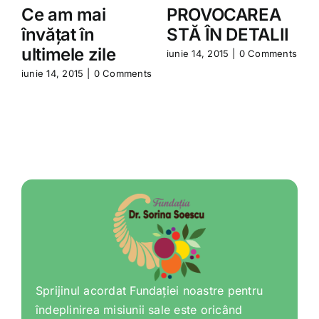
Ce am mai
PROVOCAREA
învățat în
STĂ ÎN DETALII
ultimele zile
iunie 14, 2015
|
0 Comments
iunie 14, 2015
|
0 Comments
i
Sprijinul acordat Fundației noastre pentru
îndeplinirea misiunii sale este oricând