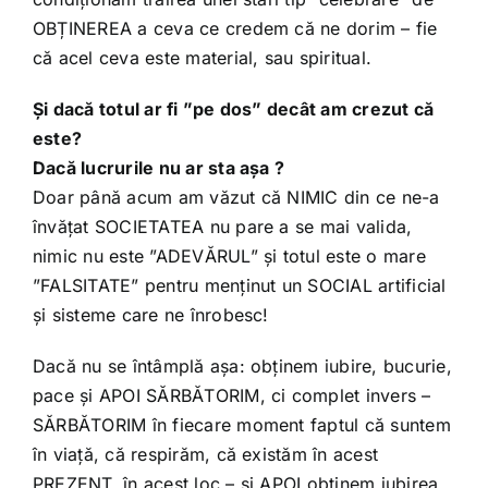
OBȚINEREA a ceva ce credem că ne dorim – fie
că acel ceva este material, sau spiritual.
Și dacă totul ar fi ”pe dos” decât am crezut că
este?
Dacă lucrurile nu ar sta așa ?
Doar până acum am văzut că NIMIC din ce ne-a
învățat SOCIETATEA nu pare a se mai valida,
nimic nu este ”ADEVĂRUL” și totul este o mare
”FALSITATE” pentru menținut un SOCIAL artificial
și sisteme care ne înrobesc!
Dacă nu se întâmplă așa: obținem iubire, bucurie,
pace și APOI SĂRBĂTORIM, ci complet invers –
SĂRBĂTORIM în fiecare moment faptul că suntem
în viață, că respirăm, că existăm în acest
PREZENT, în acest loc – și APOI obținem iubirea,