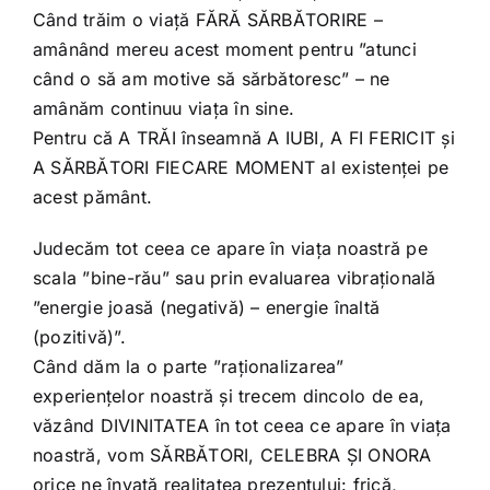
Când trăim o viață FĂRĂ SĂRBĂTORIRE –
amânând mereu acest moment pentru ”atunci
când o să am motive să sărbătoresc” – ne
amânăm continuu viața în sine.
Pentru că A TRĂI înseamnă A IUBI, A FI FERICIT și
A SĂRBĂTORI FIECARE MOMENT al existenței pe
acest pământ.
Judecăm tot ceea ce apare în viața noastră pe
scala ”bine-rău” sau prin evaluarea vibrațională
”energie joasă (negativă) – energie înaltă
(pozitivă)”.
Când dăm la o parte ”raționalizarea”
experiențelor noastră și trecem dincolo de ea,
văzând DIVINITATEA în tot ceea ce apare în viața
noastră, vom SĂRBĂTORI, CELEBRA ȘI ONORA
orice ne învață realitatea prezentului: frică,