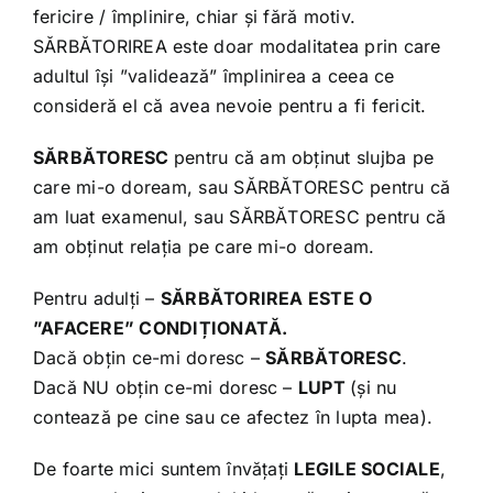
fericire / împlinire, chiar și fără motiv.
SĂRBĂTORIREA este doar modalitatea prin care
adultul își ”validează” împlinirea a ceea ce
consideră el că avea nevoie pentru a fi fericit.
SĂRBĂTORESC
pentru că am obținut slujba pe
care mi-o doream, sau SĂRBĂTORESC pentru că
am luat examenul, sau SĂRBĂTORESC pentru că
am obținut relația pe care mi-o doream.
Pentru adulți –
SĂRBĂTORIREA ESTE O
”AFACERE” CONDIȚIONATĂ.
Dacă obțin ce-mi doresc –
SĂRBĂTORESC
.
Dacă NU obțin ce-mi doresc –
LUPT
(și nu
contează pe cine sau ce afectez în lupta mea).
De foarte mici suntem învățați
LEGILE SOCIALE
,