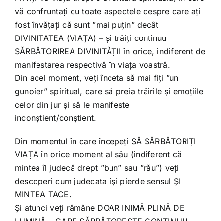
vă confruntați cu toate aspectele despre care ați
fost învățați că sunt ”mai puțin” decât
DIVINITATEA (VIAȚA) – și trăiți continuu
SĂRBĂTORIREA DIVINITĂȚII în orice, indiferent de
manifestarea respectivă în viața voastră.
Din acel moment, veți înceta să mai fiți ”un
gunoier” spiritual, care să preia trăirile și emoțiile
celor din jur și să le manifeste
inconștient/conștient.
Din momentul în care începeți SĂ SĂRBĂTORIȚI
VIAȚA în orice moment al său (indiferent că
mintea îl judecă drept ”bun” sau ”rău”) veți
descoperi cum judecata își pierde sensul ȘI
MINTEA TACE.
Și atunci veți rămâne DOAR INIMĂ PLINĂ DE
LUMINĂ – CARE SĂRBĂTOREȘTE CONTINUU