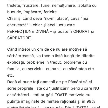
tristețe, frustrare, furie, nemulțumire, laolaltă cu
bucurie, împăcare, fericire.
Chiar și când ceva ”nu-mi place”, ceva ”mă
enervează” – chiar și acel lucru este
PERFECȚIUNE DIVINĂ – și poate fi ONORAT și
SĂRBĂTORIT.
Când întrebi un om de ce nu are motive să
sărbătorească, va face o listă lungă de diferite
explicații: probleme în trecut, probleme cu
familia, cu serviciul, cu banii, cu sănătatea etc
etc.
Dacă ai pune toți oamenii de pe Pământ să-și
scrie propriile liste cu ”justificări” pentru care NU
ar sărbători – toți ar găsi TOATE motivele cu
putință imaginate de mintea rațională și în 99%
dintre listele lor NU se va găsi DIVINITATEA, ca și