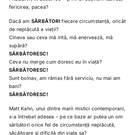
fericirea, pacea?
Dacă am
SĂRBĂTORI
fiecare circumstanță, oricât
de neplăcută a vieții?
Cineva sau ceva mă irită, mă enervează, mă
supără?
SĂRBĂTORESC!
Ceva nu merge cum doresc eu în viață?
SĂRBĂTORESC!
Sunt bolnav, am rămas fără serviciu, nu mai am
bani?
SĂRBĂTORESC!
Matt Kahn, unui dintre marii mistici contemporani,
s-a întrebat adesea – pe ce baze ar putea un om
sărbători orice fel de circumstanță neplăcută,
sâcâitoare și dificilă din viața sa?