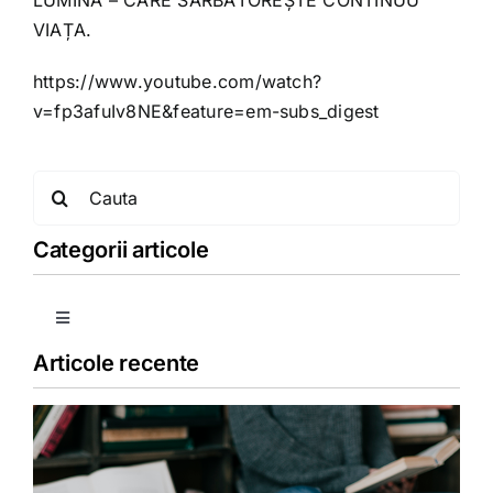
VIAȚA.
https://www.youtube.com/watch?
v=fp3afuIv8NE&feature=em-subs_digest
Search
for:
Categorii articole
Toggle
Navigation
Articole recente
Copii
Detoxifiere