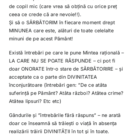
de copil mic (care vrea să obțină cu orice preț
ceea ce crede că are nevoie!!).
Și să o SĂRBĂTORIM în fiecare moment drept
MINUNEA care este, alături de toate celelalte
minuni de pe acest Pământ!
Există întrebări pe care le pune Mintea rațională –
LA CARE NU SE POATE RĂSPUNDE – ci pot fi
doar ONORATE într-o stare de SĂRBĂTORIRE – și
acceptate ca o parte din DIVINITATEA
înconjurătoare (întrebări gen: ”De ce atâta
suferință pe Pământ? Atâta război? Atâtea crime?
Atâtea lipsuri? Etc etc)
Gândurile și ”întrebările fără răspuns” – ne arată
doar ce înseamnă să trăiești o viață în absența
realizării trăirii DIVINITĂȚII în tot și în toate.