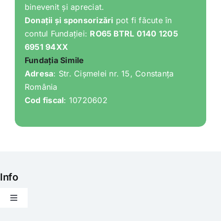
binevenit și apreciat.
Donații și sponsorizări
pot fi făcute în
contul Fundației:
RO65 BTRL 0140 1205
6951 94XX
Fundația Simile
Adresa
: Str. Cișmelei nr. 15, Constanța
România
Cod fiscal
: 10720602
Info
Toggle
Navigation