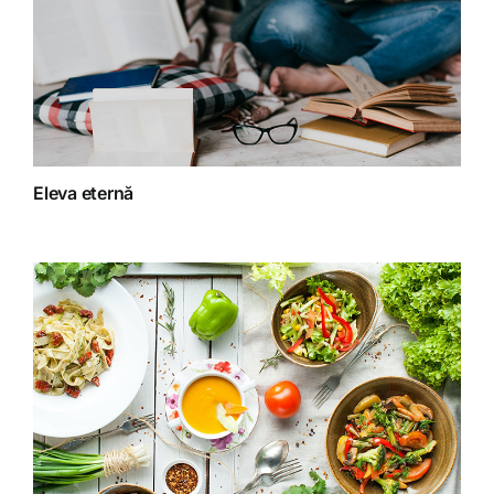
Dieta
Fără categorie
Fitoterapie
Eleva eternă
Gatit creativ
Homeopatie
Retete fructariene
Retete preparate