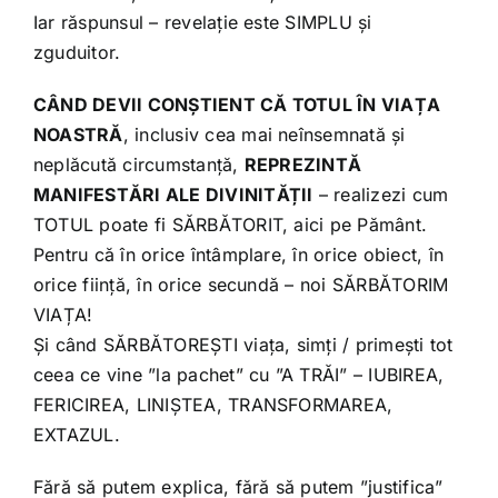
Iar răspunsul – revelație este SIMPLU și
zguduitor.
CÂND DEVII CONȘTIENT CĂ TOTUL ÎN VIAȚA
NOASTRĂ
, inclusiv cea mai neînsemnată și
neplăcută circumstanță,
REPREZINTĂ
MANIFESTĂRI ALE DIVINITĂȚII
– realizezi cum
TOTUL poate fi SĂRBĂTORIT, aici pe Pământ.
Pentru că în orice întâmplare, în orice obiect, în
orice ființă, în orice secundă – noi SĂRBĂTORIM
VIAȚA!
Și când SĂRBĂTOREȘTI viața, simți / primești tot
ceea ce vine ”la pachet” cu ”A TRĂI” – IUBIREA,
FERICIREA, LINIȘTEA, TRANSFORMAREA,
EXTAZUL.
Fără să putem explica, fără să putem ”justifica”