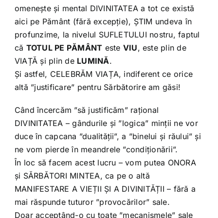
omenește și mental DIVINITATEA a tot ce există
aici pe Pământ (fără excepție), ȘTIM undeva în
profunzime, la nivelul SUFLETULUI nostru, faptul
că
TOTUL PE PĂMÂNT
este
VIU
, este plin de
VIAȚĂ și plin de
LUMINĂ
.
Și astfel, CELEBRĂM VIAȚA, indiferent ce orice
altă ”justificare” pentru Sărbătorire am găsi!
Când încercăm ”să justificăm” rațional
DIVINITATEA – gândurile și ”logica” minții ne vor
duce în capcana ”dualității”, a ”binelui și răului” și
ne vom pierde în meandrele ”condiționării”.
În loc să facem acest lucru – vom putea ONORA
și SĂRBĂTORI MINTEA, ca pe o altă
MANIFESTARE A VIEȚII ȘI A DIVINITĂȚII – fără a
mai răspunde tuturor ”provocărilor” sale.
Doar acceptând-o cu toate ”mecanismele” sale