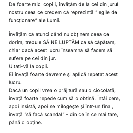
Shop
De foarte mici copiii, învățăm de la cei din jurul
nostru ceea ce credem că reprezintă ”legile de
funcționare” ale Lumii.
Tratamente naturale
Învățăm că atunci când nu obținem ceea ce
Iubim fructele
dorim, trebuie SĂ NE LUPTĂM ca să căpătăm,
chiar dacă acest lucru înseamnă să facem să
sufere pe cei din jur.
Uitați-vă la copii.
Ei învață foarte devreme și aplică repetat acest
lucru.
Dacă un copil vrea o prăjitură sau o ciocolată,
învață foarte repede cum să o obțină. Întâi cere,
apoi insistă, apoi se milogește și într-un final,
învață ”să facă scandal” – din ce în ce mai tare,
până o obține.