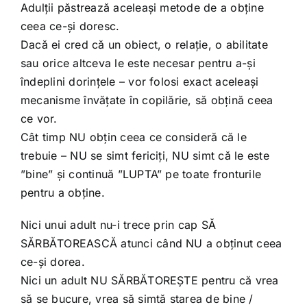
Adulții păstrează aceleași metode de a obține
ceea ce-și doresc.
Dacă ei cred că un obiect, o relație, o abilitate
sau orice altceva le este necesar pentru a-și
îndeplini dorințele – vor folosi exact aceleași
mecanisme învățate în copilărie, să obțină ceea
ce vor.
Cât timp NU obțin ceea ce consideră că le
trebuie – NU se simt fericiți, NU simt că le este
”bine” și continuă ”LUPTA” pe toate fronturile
pentru a obține.
Nici unui adult nu-i trece prin cap SĂ
SĂRBĂTOREASCĂ atunci când NU a obținut ceea
ce-și dorea.
Nici un adult NU SĂRBĂTOREȘTE pentru că vrea
să se bucure, vrea să simtă starea de bine /