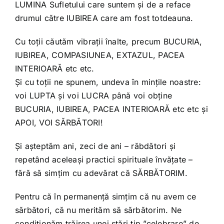
LUMINA Sufletului care suntem și de a reface
drumul către IUBIREA care am fost totdeauna.
Cu toții căutăm vibrații înalte, precum BUCURIA,
IUBIREA, COMPASIUNEA, EXTAZUL, PACEA
INTERIOARĂ etc etc.
Și cu toții ne spunem, undeva în mințile noastre:
voi LUPTA și voi LUCRA până voi obține
BUCURIA, IUBIREA, PACEA INTERIOARĂ etc etc și
APOI, VOI SĂRBĂTORI!
Și așteptăm ani, zeci de ani – răbdători și
repetând aceleași practici spirituale învățate –
fără să simțim cu adevărat că SĂRBĂTORIM.
Pentru că în permanență simțim că nu avem ce
sărbători, că nu merităm să sărbătorim. Ne
condiționăm trăirea unei stări tip ”celebrare” de