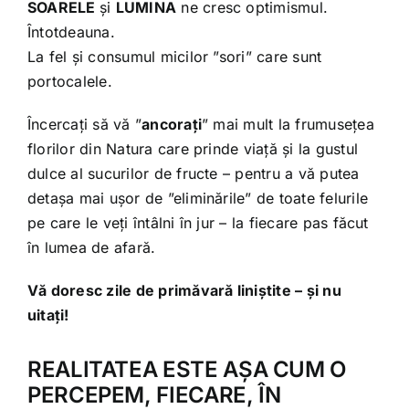
SOARELE
și
LUMINA
ne cresc optimismul.
Întotdeauna.
La fel și consumul micilor ”sori” care sunt
portocalele.
Încercați să vă ”
ancorați
” mai mult la frumusețea
florilor din Natura care prinde viață și la gustul
dulce al sucurilor de fructe – pentru a vă putea
detașa mai ușor de ”eliminările” de toate felurile
pe care le veți întâlni în jur – la fiecare pas făcut
în lumea de afară.
Vă doresc zile de primăvară liniștite – și nu
uitați!
REALITATEA ESTE AȘA CUM O
PERCEPEM, FIECARE, ÎN