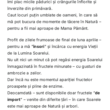
Îmi plac micile pădurici și crângurile înflorite și
înverzite din primăvară.
Caut locuri puțin umblate de oameni, în care să
mă pot bucura de momente de tăcere în Natură –
pentru a fii mai aproape de Mama Pământ.
Profit de zilele frumoase de final de luna aprilie –
pentru a mă ”
însori
” și încărca cu energia Vieții
de la Lumina Soarelui.
Nu uit nici un minut că pot regăsi energia Soarelui
înmagazinată în fructele minunate – cu gusturi de
ambrozie a zeilor.
Dar încă nu este momentul apariției fructelor
proaspete și pline de enzime.
Deocamdată – sunt disponibile doar fructele ”
de
import
” – venite din diferite țări – în care Soarele
este mai aproape de Natură și arbori.