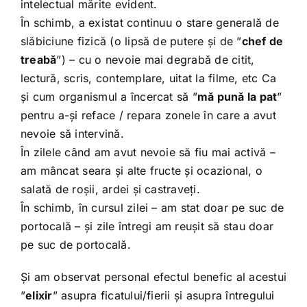
intelectual mărite evident.
În schimb, a existat continuu o stare generală de
slăbiciune fizică (o lipsă de putere și de ”
chef de
treabă
”) – cu o nevoie mai degrabă de citit,
lectură, scris, contemplare, uitat la filme, etc Ca
și cum organismul a încercat să ”
mă pună la pat
”
pentru a-și reface / repara zonele în care a avut
nevoie să intervină.
În zilele când am avut nevoie să fiu mai activă –
am mâncat seara și alte fructe și ocazional, o
salată de roșii, ardei și castraveți.
În schimb, în cursul zilei – am stat doar pe suc de
portocală – și zile întregi am reușit să stau doar
pe suc de portocală.
Și am observat personal efectul benefic al acestui
”
elixir
” asupra ficatului/fierii și asupra întregului