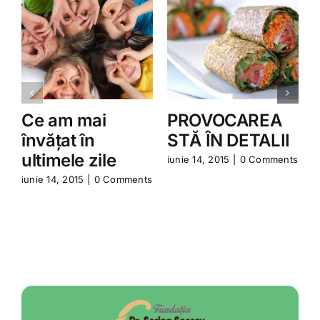
Ce am mai
PROVOCAREA
învățat în
STĂ ÎN DETALII
ultimele zile
iunie 14, 2015
|
0 Comments
iunie 14, 2015
|
0 Comments
i