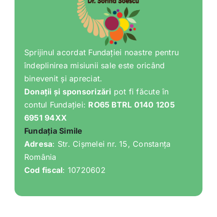
Sprijinul acordat Fundației noastre pentru
îndeplinirea misiunii sale este oricând
binevenit și apreciat.
Donații și sponsorizări
pot fi făcute în
contul Fundației:
RO65 BTRL 0140 1205
6951 94XX
Fundația Simile
Adresa
: Str. Cișmelei nr. 15, Constanța
România
Cod fiscal
: 10720602