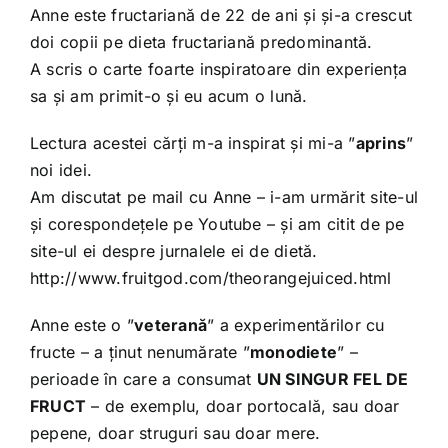
Anne este fructariană de 22 de ani și și-a crescut
doi copii pe dieta fructariană predominantă.
A scris o carte foarte inspiratoare din experiența
sa și am primit-o și eu acum o lună.
Lectura acestei cărți m-a inspirat și mi-a ”
aprins
”
noi idei.
Am discutat pe mail cu Anne – i-am urmărit site-ul
și corespondețele pe Youtube – și am citit de pe
site-ul ei despre jurnalele ei de dietă.
http://www.fruitgod.com/theorangejuiced.html
Anne este o ”
veterană
” a experimentărilor cu
fructe – a ținut nenumărate ”
monodiete
” –
perioade în care a consumat
UN SINGUR FEL DE
FRUCT
– de exemplu, doar portocală, sau doar
pepene, doar struguri sau doar mere.