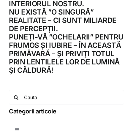
INTERIORUL NOSTRU.
NU EXISTĂ ”O SINGURĂ”
REALITATE – CI SUNT MILIARDE
DE PERCEPȚII.
PUNEȚI-VĂ ”OCHELARII” PENTRU
FRUMOS ȘI IUBIRE – ÎN ACEASTĂ
PRIMĂVARĂ – ȘI PRIVIȚI TOTUL
PRIN LENTILELE LOR DE LUMINĂ
ȘI CĂLDURĂ!
Search
for:
Categorii articole
Toggle