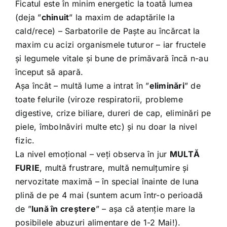
Ficatul este în minim energetic la toată lumea
(deja ”
chinuit
” la maxim de adaptările la
cald/rece) – Sarbatorile de Paște au încărcat la
maxim cu acizi organismele tuturor – iar fructele
și legumele vitale și bune de primăvară încă n-au
început să apară.
Așa încât – multă lume a intrat în ”
eliminări
” de
toate felurile (viroze respiratorii, probleme
digestive, crize biliare, dureri de cap, eliminări pe
piele, îmbolnăviri multe etc) și nu doar la nivel
fizic.
La nivel emoțional – veți observa în jur
MULTĂ
FURIE
, multă frustrare, multă nemulțumire și
nervozitate maximă – în special înainte de luna
plină de pe 4 mai (suntem acum într-o perioadă
de ”
lună în creștere
” – așa că atenție mare la
posibilele abuzuri alimentare de 1-2 Mai!).