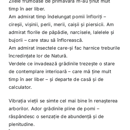
Zilele frumoase de primăvară m-au ținut mult
Shop
timp în aer liber.
Am admirat timp îndelungat pomii înfloriți –
Tratamente naturale
cireșii, vișinii, perii, merii, caișii și piersicii. Am
admirat florile de păpădie, narcisele, lalelele și
bujorii – care stau să înflorească.
Iubim fructele
Am admirat insectele care-și fac harnice treburile
încredințate lor de Natură.
Verdele ce invadează grădinile trezește o stare
de contemplare interioară – care mă ține mult
timp în aer liber – și departe de casă și de
calculator.
Vibrația vieții se simte cel mai bine în renașterea
arborilor. Ador grădinile pline de pomi –
răspândesc o senzație de abundență și de
plenitudine.