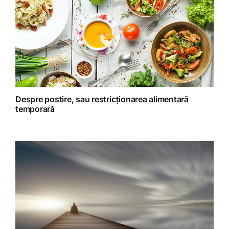
Retete fructariene
Retete preparate
Retete Raw (nepreparate termic)
Despre postire, sau restricționarea alimentară
temporară
Spiritualitate
Terapii