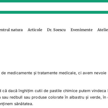
entrul natura
Articole
Dr. Soescu
Evenimente
Ateli
ie de medicamente și tratamente medicale, ci avem nevoie
că dacă înghițim cutii de pastile chimice putem vindeca b
au redbull sau produse colorate în albastru și verde, în c
enținem sănătatea.