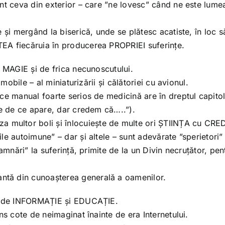
nt ceva din exterior – care ”ne lovesc” când ne este lume
 și mergând la biserică, unde se plătesc acatiste, în loc s
EA fiecăruia în producerea PROPRIEI suferințe.
e MAGIE și de frica necunoscutului.
mobile – al miniaturizării și călătoriei cu avionul.
ce manual foarte serios de medicină are în dreptul capitol
ie de ce apare, dar credem că…..”).
multor boli și înlocuiește de multe ori ȘTIINȚA cu CRE
e autoimune” – dar și altele – sunt adevărate ”sperietori”
amnări” la suferință, primite de la un Divin necruțător, pen
tă din cunoașterea generală a oamenilor.
ie de INFORMAȚIE și EDUCAȚIE.
ns cote de neimaginat înainte de era Internetului.