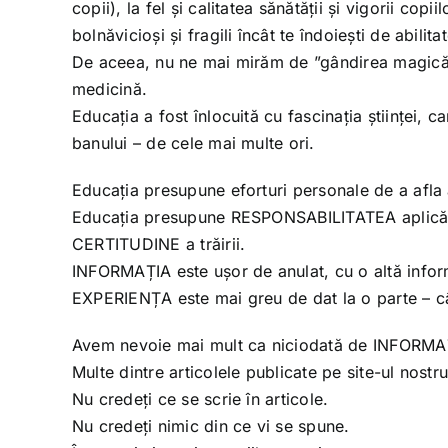
copii), la fel și calitatea sănătății și vigorii cop
bolnăvicioși și fragili încât te îndoiești de abili
De aceea, nu ne mai mirăm de ”gândirea magică” 
medicină.
Educația a fost înlocuită cu fascinația științei,
banului – de cele mai multe ori.
Educația presupune eforturi personale de a afla
Educația presupune RESPONSABILITATEA aplicării 
CERTITUDINE a trăirii.
INFORMAȚIA este ușor de anulat, cu o altă infor
EXPERIENȚA este mai greu de dat la o parte – câ
Avem nevoie mai mult ca niciodată de INFORMAȚI
Multe dintre articolele publicate pe site-ul nostru
Nu credeți ce se scrie în articole.
Nu credeți nimic din ce vi se spune.