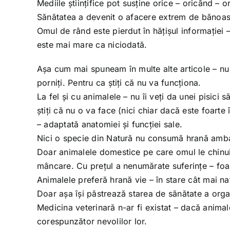
Mediile științifice pot susține orice – oricând – or
Sănătatea a devenit o afacere extrem de bănoasă –
Omul de rând este pierdut în hățișul informație
este mai mare ca niciodată.
Așa cum mai spuneam în multe alte articole – nu p
porniți. Pentru ca știți că nu va funcționa.
La fel și cu animalele – nu îi veți da unei pisic
știți că nu o va face (nici chiar dacă este foarte
– adaptată anatomiei și funcției sale.
Nici o specie din Natură nu consumă hrană ambal
Doar animalele domestice pe care omul le chinuie
mâncare. Cu prețul a nenumărate suferințe – foa
Animalele preferă hrană vie – în stare cât mai na
Doar așa își păstrează starea de sănătate a organ
Medicina veterinară n-ar fi existat – dacă animal
corespunzător nevolilor lor.