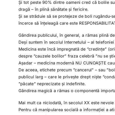
Și tot peste 90% dintre oameni cred că bolile su
dragă – în plină sănătate și fericire.
Și se străduie să se protejeze de boli rugându-se
încerce să înțeleagă care este RESPONSABILITAT
Gândirea publicului, în general, a rămas plină d
Deși suntem în secolul Internetului – al telefoniei 
Medicina este încă impregnată de ”credințe” (ori
despre ”cauzele bolilor” fraza celebră ”nu se șt
Așadar – medicina modernă NU CUNOAȘTE cauza 
De aceea, etichete precum ”cancerul” – sau ”bolil
publicul larg – care le privește drept niște ”cond
”păcate” neprecizate și indefinite.
Gândirea magică a rămas o componentă importan
Mai mult ca niciodată, în secolul XX este nevo
Pentru că manipularea socială a informației a ati