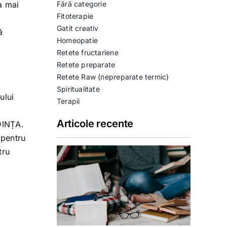
a mai
Fără categorie
Fitoterapie
Gatit creativ
ă
Homeopatie
Retete fructariene
Retete preparate
Retete Raw (nepreparate termic)
Spiritualitate
ului
Terapii
Articole recente
DINȚA.
 pentru
tru