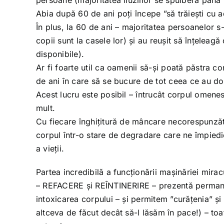
persoane (majoritatea iluziilor se spulberă până 
Abia după 60 de ani poți începe ”să trăiești cu ad
În plus, la 60 de ani – majoritatea persoanelor s
copii sunt la casele lor) și au reușit să înțeleagă
disponibile).
Ar fi foarte util ca oamenii să-și poată păstra co
de ani în care să se bucure de tot ceea ce au dobâ
Acest lucru este posibil – întrucât corpul omenes
mult.
Cu fiecare înghițitură de mâncare necorespunzăt
corpul într-o stare de degradare care ne împied
a vieții.
Partea incredibilă a funcționării mașinăriei mi
– REFACERE și REÎNTINERIRE – prezentă permanent
intoxicarea corpului – și permitem ”curățenia” ș
altceva de făcut decât să-l lăsăm în pace!) – toat