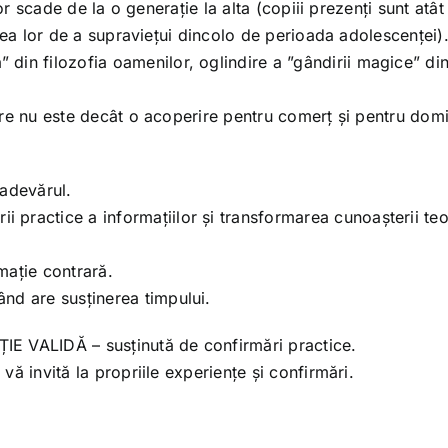
iilor scade de la o generație la alta (copiii prezenți sunt atât
tatea lor de a supraviețui dincolo de perioada adolescenței)
din filozofia oamenilor, oglindire a ”gândirii magice” di
 care nu este decât o acoperire pentru comerț și pentru dom
 adevărul.
practice a informațiilor și transformarea cunoașterii teo
mație contrară.
nd are susținerea timpului.
E VALIDĂ – susținută de confirmări practice.
 vă invită la propriile experiențe și confirmări.