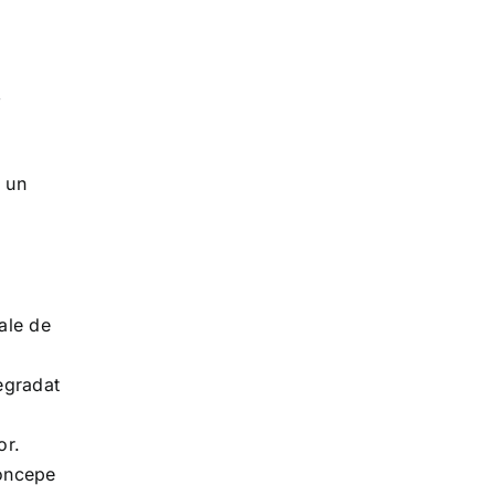
,
e un
ale de
egradat
or.
concepe