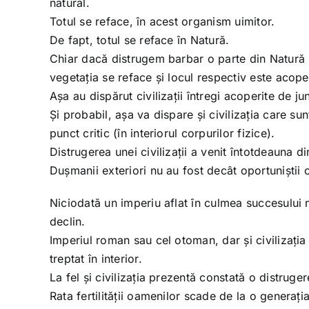
natural.
Totul se reface, în acest organism uimitor.
De fapt, totul se reface în Natură.
Chiar dacă distrugem barbar o parte din Natură (c
vegetația se reface și locul respectiv este acoper
Așa au dispărut civilizații întregi acoperite de ju
Și probabil, așa va dispare și civilizația care s
punct critic (în interiorul corpurilor fizice).
Distrugerea unei civilizații a venit întotdeauna d
Dușmanii exteriori nu au fost decât oportuniștii 
Niciodată un imperiu aflat în culmea succesului 
declin.
Imperiul roman sau cel otoman, dar și civilizați
treptat în interior.
La fel și civilizația prezentă constată o distruge
Rata fertilității oamenilor scade de la o generația