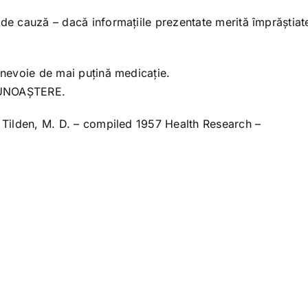
 de cauză – dacă informațiile prezentate merită împrăștiat
i nevoie de mai puțină medicație.
 CUNOAȘTERE.
. Tilden, M. D. – compiled 1957 Health Research –