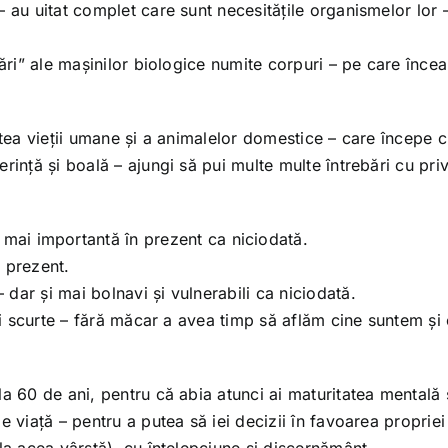
 au uitat complet care sunt necesitățile organismelor lor –
rări” ale mașinilor biologice numite corpuri – pe care înce
atea vieții umane și a animalelor domestice – care începe 
ință și boală – ajungi să pui multe multe întrebări cu priv
 importantă în prezent ca niciodată.
 prezent.
dar și mai bolnavi și vulnerabili ca niciodată.
 și scurte – fără măcar a avea timp să aflăm cine suntem ș
a 60 de ani, pentru că abia atunci ai maturitatea mentală 
e viață – pentru a putea să iei decizii în favoarea propriei