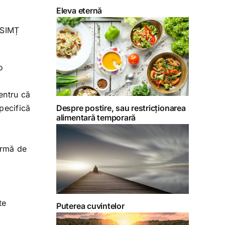
Eleva eternă
 SIMȚ
o
entru că
specifică
Despre postire, sau restricționarea
alimentară temporară
ormă de
te
Puterea cuvintelor