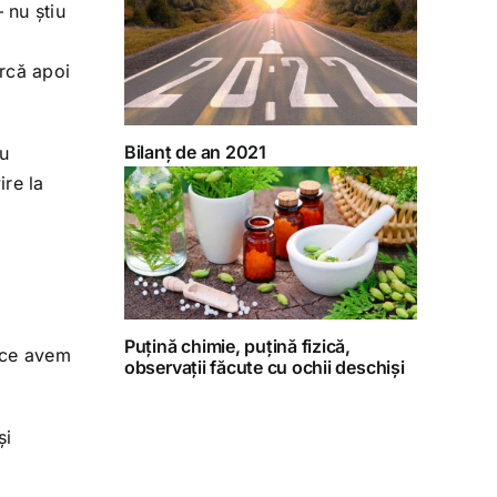
 nu știu
arcă apoi
Bilanț de an 2021
cu
ire la
Puțină chimie, puțină fizică,
i ce avem
observații făcute cu ochii deschiși
și