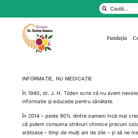
Skip
Search
to
for:
content
Fundația
C
INFORMAȚIE, NU MEDICAȚIE
În 1940, dr. J. H. Tilden scria că nu avem nevo
informație și educație pentru sănătate.
În 2014 – peste 90% dintre oameni încă mai cred 
că putem consuma otrăvuri chimice precum cola s
arătoase – timp de mulți ani de zile – și să ne m