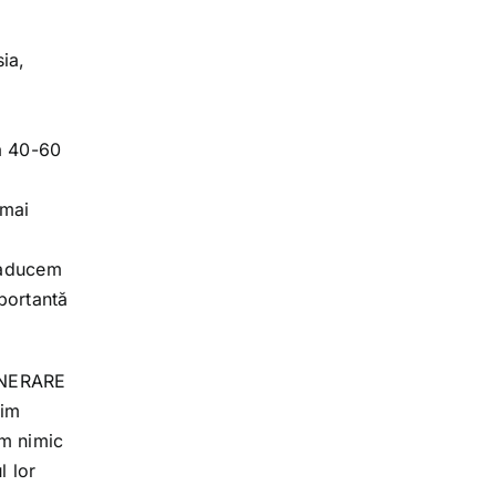
ia,
bă 40-60
 mai
e aducem
portantă
GENERARE
rim
em nimic
l lor