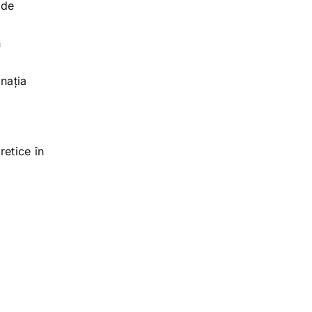
 de
.
n
inația
retice în