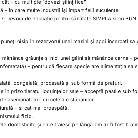
icât – cu multiple ”dovezi științifice”.
 în care multe industrii își împart felii suculente.
i – și nevoia de educație pentru sănătate SIMPLĂ și cu BUN
uneți nisip în rezervorul unei mașini și apoi încercați să 
i să mănânce grăunțe și nici unei găini să mănânce carne – p
 înfometată) – pentru că fiecare specie are alimentația sa 
ată, congelată, procesată și sub formă de prafuri.
 în prizonieratul locuințelor sale – acceptă pastile sub f
rte asemănătoare cu cele ale stăpânilor.
turală – și cât mai proaspătă.
ismului fizic.
ele domesticite și care trăiesc pe lângă om ar fi fost hrăni