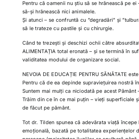
Pentru că oamenii nu știu să se hrănească pe ei –
să-și hrănească nici animalele.
Și atunci – se confruntă cu ”degradări” și ”tulbu
să le trateze cu pastile și cu chirurgie.
Când te trezești și deschizi ochii către absurdit
ALIMENTAȚIA total eronată – și se termină în sufer
validitatea modului de organizare social.
NEVOIA DE EDUCAȚIE PENTRU SĂNĂTATE este mai
Pentru că de ea depinde supraviețuirea nostră în
Suntem mai mulți ca niciodată pe acest Pământ – 
Trăim din ce în ce mai puțin – vieți superficiale
de făcut pe pământ.
Tot dr. Tilden spunea că adevărata viață începe l
emoțională, bazată pe totalitatea experiențelor d