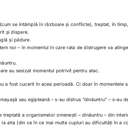
um se întâmplă în războaie și conflicte), treptat, în timp
it și dispare.
nglă și pădure.
untem noi – în momentul în care rata de distrugere va ating
inăuntru.
care au sesizat momentul potrivit pentru atac.
nu a fost cucerit în acea perioadă. Ci doar în momentele s
a mayașă sau egipteană – s-au distrus ”dinăuntru” – s-au d
re treptată a organismelor omenești – dinăuntru – din interi
 la alta (din ce în ce mai multe cupluri au dificultăți în a 