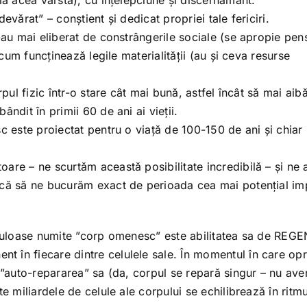
la acea vârstă), cu înțelepciune și discernământ.
evărat” – conștient și dedicat propriei tale fericiri.
-au mai eliberat de constrângerile sociale (se apropie pens
 cum funcținează legile materialității (au și ceva resurse
rpul fizic într-o stare cât mai bună, astfel încât să mai ai
ndit în primii 60 de ani ai vieții.
c este proiectat pentru o viață de 100-150 de ani și chiar
oare – ne scurtăm această posibilitate incredibilă – și n
ică să ne bucurăm exact de perioada cea mai potențial im
raculoase numite ”corp omenesc” este abilitatea sa de RE
 în fiecare dintre celulele sale. În momentul în care op
i ”auto-repararea” sa (da, corpul se repară singur – nu av
e miliardele de celule ale corpului se echilibrează în ritmu