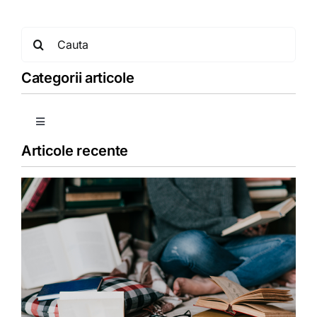
Search
for:
Categorii articole
Toggle
Navigation
Articole recente
Copii
Detoxifiere
Dieta
Fără categorie