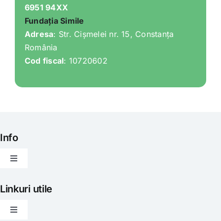
6951 94XX
Fundația Simile
Adresa
: Str. Cișmelei nr. 15, Constanța
România
Cod fiscal
: 10720602
Info
Toggle
Navigation
Articole
Linkuri utile
Toggle
Evenimente