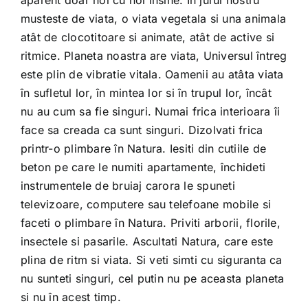
aparent doar noi cu noi însine. În jurul nostru
musteste de viata, o viata vegetala si una animala
atât de clocotitoare si animate, atât de active si
ritmice. Planeta noastra are viata, Universul întreg
este plin de vibratie vitala. Oamenii au atâta viata
în sufletul lor, în mintea lor si în trupul lor, încât
nu au cum sa fie singuri. Numai frica interioara îi
face sa creada ca sunt singuri. Dizolvati frica
printr-o plimbare în Natura. Iesiti din cutiile de
beton pe care le numiti apartamente, închideti
instrumentele de bruiaj carora le spuneti
televizoare, computere sau telefoane mobile si
faceti o plimbare în Natura. Priviti arborii, florile,
insectele si pasarile. Ascultati Natura, care este
plina de ritm si viata. Si veti simti cu siguranta ca
nu sunteti singuri, cel putin nu pe aceasta planeta
si nu în acest timp.