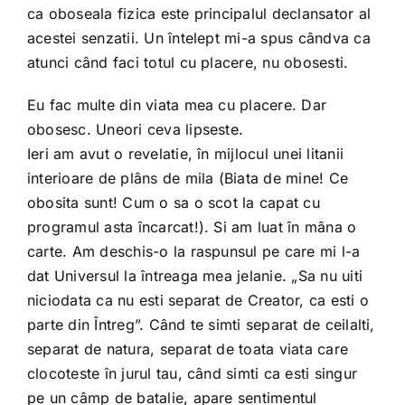
Shop
ca oboseala fizica este principalul declansator al
acestei senzatii. Un întelept mi-a spus cândva ca
atunci când faci totul cu placere, nu obosesti.
Tratamente naturale
Eu fac multe din viata mea cu placere. Dar
Iubim fructele
obosesc. Uneori ceva lipseste.
Ieri am avut o revelatie, în mijlocul unei litanii
interioare de plâns de mila (Biata de mine! Ce
obosita sunt! Cum o sa o scot la capat cu
programul asta încarcat!). Si am luat în mâna o
carte. Am deschis-o la raspunsul pe care mi l-a
dat Universul la întreaga mea jelanie. „Sa nu uiti
niciodata ca nu esti separat de Creator, ca esti o
parte din Întreg”. Când te simti separat de ceilalti,
separat de natura, separat de toata viata care
clocoteste în jurul tau, când simti ca esti singur
pe un câmp de batalie, apare sentimentul