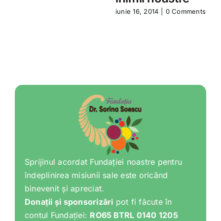
iunie 16, 2014
|
0 Comments
m
Sprijinul acordat Fundației noastre pentru
îndeplinirea misiunii sale este oricând
binevenit și apreciat.
Donații și sponsorizări
pot fi făcute în
contul Fundației:
RO65 BTRL 0140 1205