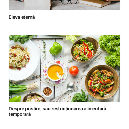
Fitoterapie
Eleva eternă
Gatit creativ
Homeopatie
Retete fructariene
Retete preparate
Retete Raw (nepreparate termic)
Despre postire, sau restricționarea alimentară
temporară
Spiritualitate