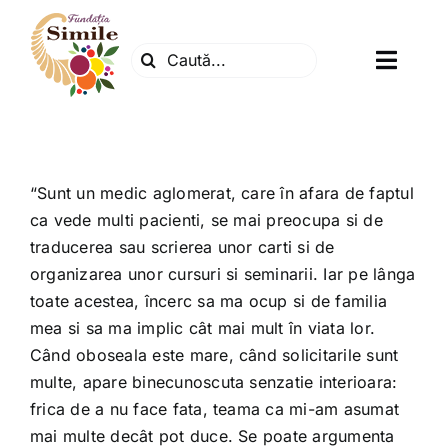
Skip
to
Search
content
Toggl
for:
Navig
Fundatia
Centrul natura
“Sunt un medic aglomerat, care în afara de faptul
ca vede multi pacienti, se mai preocupa si de
traducerea sau scrierea unor carti si de
Articole
organizarea unor cursuri si seminarii. Iar pe lânga
toate acestea, încerc sa ma ocup si de familia
Dr. Soescu
mea si sa ma implic cât mai mult în viata lor.
Când oboseala este mare, când solicitarile sunt
multe, apare binecunoscuta senzatie interioara:
Evenimente
frica de a nu face fata, teama ca mi-am asumat
mai multe decât pot duce. Se poate argumenta