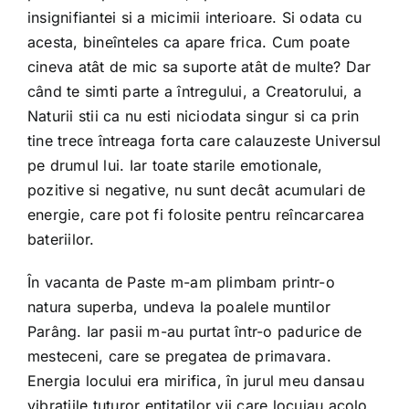
insignifiantei si a micimii interioare. Si odata cu
acesta, bineînteles ca apare frica. Cum poate
cineva atât de mic sa suporte atât de multe? Dar
când te simti parte a întregului, a Creatorului, a
Naturii stii ca nu esti niciodata singur si ca prin
tine trece întreaga forta care calauzeste Universul
pe drumul lui. Iar toate starile emotionale,
pozitive si negative, nu sunt decât acumulari de
energie, care pot fi folosite pentru reîncarcarea
bateriilor.
În vacanta de Paste m-am plimbam printr-o
natura superba, undeva la poalele muntilor
Parâng. Iar pasii m-au purtat într-o padurice de
mesteceni, care se pregatea de primavara.
Energia locului era mirifica, în jurul meu dansau
vibratiile tuturor entitatilor vii care locuiau acolo.