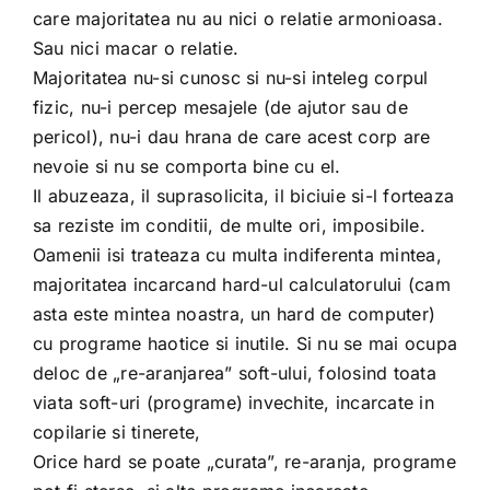
care majoritatea nu au nici o relatie armonioasa.
Sau nici macar o relatie.
Majoritatea nu-si cunosc si nu-si inteleg corpul
fizic, nu-i percep mesajele (de ajutor sau de
pericol), nu-i dau hrana de care acest corp are
nevoie si nu se comporta bine cu el.
Il abuzeaza, il suprasolicita, il biciuie si-l forteaza
sa reziste im conditii, de multe ori, imposibile.
Oamenii isi trateaza cu multa indiferenta mintea,
majoritatea incarcand hard-ul calculatorului (cam
asta este mintea noastra, un hard de computer)
cu programe haotice si inutile. Si nu se mai ocupa
deloc de „re-aranjarea” soft-ului, folosind toata
viata soft-uri (programe) invechite, incarcate in
copilarie si tinerete,
Orice hard se poate „curata”, re-aranja, programe