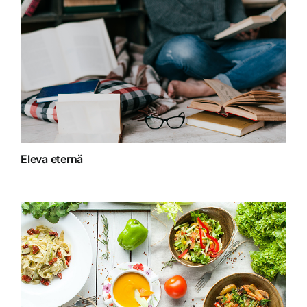
Detoxifiere
Dieta
Fără categorie
Fitoterapie
Eleva eternă
Gatit creativ
Homeopatie
Retete fructariene