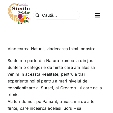
Skip
to
Search
content
Toggl
for:
Navig
Fundatia
Centrul natura
Vindecarea Naturii, vindecarea inimii noastre
Suntem o parte din Natura frumoasa din jur.
Articole
Suntem o categorie de fiinte care am ales sa
venim in aceasta Realitate, pentru a trai
experiente noi si pentru a mari nivelul de
Dr. Soescu
constientizare al Sursei, al Creatorului care ne-a
trimis.
Evenimente
Alaturi de noi, pe Pamant, traiesc mii de alte
fiinte, care incearca acelasi lucru – sa