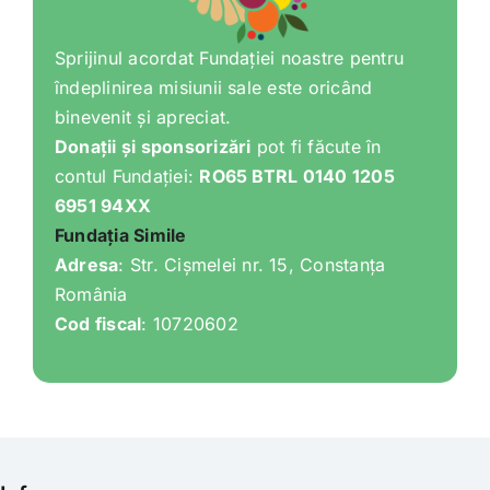
Sprijinul acordat Fundației noastre pentru
îndeplinirea misiunii sale este oricând
binevenit și apreciat.
Donații și sponsorizări
pot fi făcute în
contul Fundației:
RO65 BTRL 0140 1205
6951 94XX
Fundația Simile
Adresa
: Str. Cișmelei nr. 15, Constanța
România
Cod fiscal
: 10720602