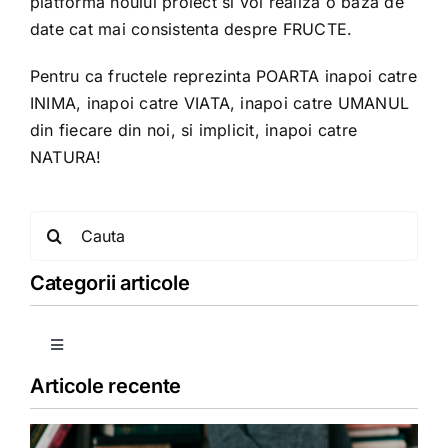
platforma noului proiect si voi realiza o baza de
date cat mai consistenta despre FRUCTE.
Pentru ca fructele reprezinta POARTA inapoi catre
INIMA, inapoi catre VIATA, inapoi catre UMANUL
din fiecare din noi, si implicit, inapoi catre
NATURA!
Search
for:
Categorii articole
Toggle
Navigation
Articole recente
Copii