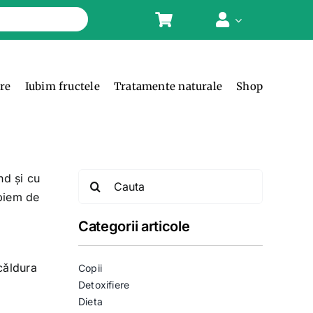
ere
Iubim fructele
Tratamente naturale
Shop
Search
nd și cu
for:
opiem de
Categorii articole
căldura
Copii
Detoxifiere
Dieta