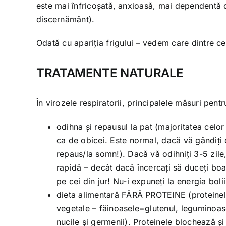
este mai înfricoșată, anxioasă, mai dependentă de
discernământ).
Odată cu apariția frigului – vedem care dintre cei
TRATAMENTE NATURALE
În virozele respiratorii, principalele măsuri pent
odihna și repausul la pat (majoritatea celo
ca de obicei. Este normal, dacă vă gândiți c
repaus/la somn!). Dacă vă odihniți 3-5 zile,
rapidă – decât dacă încercați să duceți boal
pe cei din jur! Nu-i expuneți la energia bolii
dieta alimentară FĂRĂ PROTEINE (proteinele 
vegetale – făinoasele=glutenul, leguminoasel
nucile și germenii). Proteinele blochează și