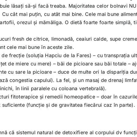
buie lăsați să-și facă treaba. Majoritatea celor bolnavi NU
 Cu cât mai puțin, cu atât mai bine. Cele mai bune aliment
rtofii, orezul și mămăliga. O dietă foarte foarte simplă, 
sucuri fresh de citrice, limonadă, ceaiuri calde, supe crem
nt cele mai bune în aceste zile.
i de frecție (soluția Hapciu de la Fares) – cu transprația ul
țet de miere cu mere) – băi de picioare sau băi totale – aj
te cu sare la picioare – duce de multe ori la dispariția dur
ză congestia capului). La fel, și un masaj de drenaj limfat
nichi, în linii paralele cu coloana vertebrală).
turi fitoterapice și remedii homeopatice – doar în cazurile
suficiente (funcție și de gravitatea fiecărui caz în parte).
nă că sistemul natural de detoxifiere al corpului dv funcț