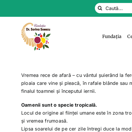
Skip
Search
to
for:
content
Fundația
C
Vremea rece de afară – cu vântul șuierând la fer
ploaia care vine și pleacă, în rafale blânde sau 
finalul toamnei și începutul iernii.
Oamenii sunt o specie tropicală.
Locul de origine al ființei umane este în zona tr
și vremea frumoasă.
Lipsa soarelui de pe cer zile întregi duce la mo