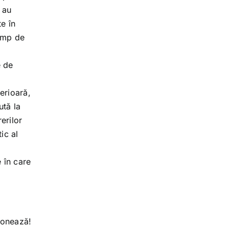
 au
e în
timp de
e de
terioară,
ută la
erilor
ic al
 în care
ionează!