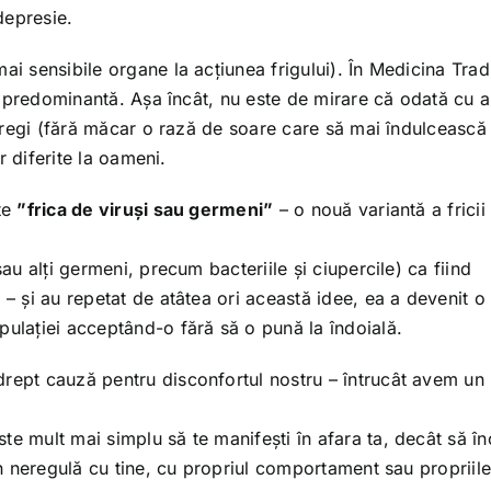
depresie.
ai sensibile organe la acțiunea frigului). În Medicina Trad
ie predominantă. Așa încât, nu este de mirare că odată cu a
întregi (fără măcar o rază de soare care să mai îndulcească
or diferite la oameni.
ste
”frica de viruși sau germeni”
– o nouă variantă a fricii
sau alți germeni, precum bacteriile și ciupercile) ca fiind
 – și au repetat de atâtea ori această idee, ea a devenit o
pulației acceptând-o fără să o pună la îndoială.
drept cauză pentru disconfortul nostru – întrucât avem un
te mult mai simplu să te manifești în afara ta, decât să în
 în neregulă cu tine, cu propriul comportament sau propriil