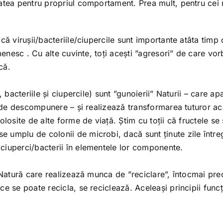
tatea pentru propriul comportament. Prea mult, pentru cei
că virușii/bacteriile/ciupercile sunt importante atâta timp 
menesc . Cu alte cuvinte, toți acești ”agresori” de care vo
că.
 bacteriile și ciupercile) sunt ”gunoierii” Naturii – care ap
le de descompunere – și realizează transformarea tuturor ac
losite de alte forme de viață. Știm cu toții că fructele se s
 umplu de colonii de microbi, dacă sunt ținute zile între
ciuperci/bacterii în elementele lor componente.
n Natură care realizează munca de ”reciclare”, întocmai pr
ce se poate recicla, se reciclează. Aceleași principii func