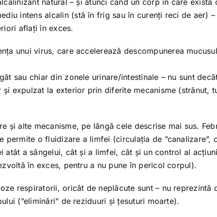
alcalinizant natural – și atunci când un corp în care există 
iu intens alcalin (stă în frig sau în curenți reci de aer) –
iori aflați în exces.
ezența unui virus, care accelerează descompunerea mucusul
 gât sau chiar din zonele urinare/intestinale – nu sunt dec
 și expulzat la exterior prin diferite mecanisme (strănut, t
are și alte mecanisme, pe lângă cele descrise mai sus. Feb
permite o fluidizare a limfei (circulația de ”canalizare”, 
atât a sângelui, cât și a limfei, cât și un control al acțiuni
dezvoltă în exces, pentru a nu pune în pericol corpul).
oze respiratorii, oricât de neplăcute sunt – nu reprezintă 
ului (”eliminări” de reziduuri și țesuturi moarte).