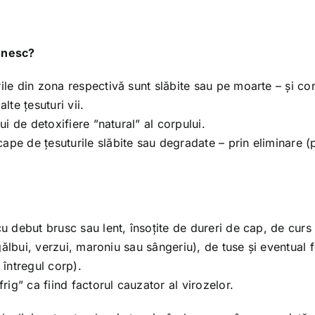
menesc?
ile din zona respectivă sunt slăbite sau pe moarte – și co
lte țesuturi vii.
ui de detoxifiere ”natural” al corpului.
ape de țesuturile slăbite sau degradate – prin eliminare (
cu debut brusc sau lent, însoțite de dureri de cap, de curs
, gălbui, verzui, maroniu sau sângeriu), de tuse și eventual 
 întregul corp).
frig” ca fiind factorul cauzator al virozelor.