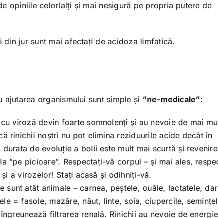
 opiniile celorlalți și mai nesigură pe propria putere de
 din jur sunt mai afectați de acidoza limfatică.
ru ajutarea organismului sunt simple și
”ne-medicale”
:
r cu viroză devin foarte somnolenți și au nevoie de mai m
ă rinichii noștri nu pot elimina reziduurile acide decât în
 durata de evoluție a bolii este mult mai scurtă și revenir
a ”pe picioare”. Respectați-vă corpul – și mai ales, respec
 și a virozelor! Stați acasă și odihniți-vă.
sunt atât animale – carnea, peștele, ouăle, lactatele, dar
e = fasole, mazăre, năut, linte, soia, ciupercile, semințel
 îngreunează filtrarea renală. Rinichii au nevoie de energi