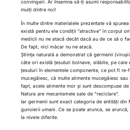
convingeri. Ar însemna să-ți asumi responsabili
mulți dintre noi!
În multe dintre materialele prezentate vă spunea 
există pentru ele condiții ”atractive” în corpul o
medicii nu ne atacă decât dacă au de ce să o fa
De fapt, nici măcar nu ne atacă.
Știința naturală a demonstrat că germenii (virușii,
câte ori există țesuturi bolnave, slăbite, pe ca
țesuturi în elementele componente, ce pot fi re-fo
mucegăiesc, că multe alimente mucegăiesc sau se
fapt, acele alimente mor și sunt descompuse de 
Natura are mecanismele sale de ”reciclare”.
Iar germenii sunt exact categoria de entități di
gunoierii umani. Ce se poate arunca, se aruncă, 
la nivele diferite.