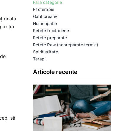
Fără categorie
Fitoterapie
Gatit creativ
ițională
Homeopatie
pariția
Retete fructariene
Retete preparate
Retete Raw (nepreparate termic)
Spiritualitate
 de
Terapii
Articole recente
cepi să
e