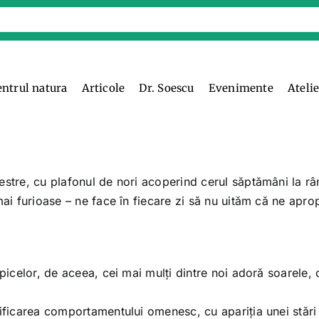
entrul natura
Articole
Dr. Soescu
Evenimente
Ateli
estre, cu plafonul de nori acoperind cerul săptămâni la râ
mai furioase – ne face în fiecare zi să nu uităm că ne apr
opicelor, de aceea, cei mai mulți dintre noi adoră soarele, 
dificarea comportamentului omenesc, cu apariția unei stări