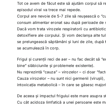
Tot ce avem de făcut este să ajutăm corpul să re
episodul viral va trece mai repede.
Corpul are nevoie de 5-7 zile să reușească o ”cu
consum alimentar eronat sau după perioade de st
Dacă vom trata virozele respiratorii cu antibiot
detoxifiere ale corpului. Și vom declanșa alte tu
se prelungească săptămâni și luni de zile, după
se acumulează în corp.
Frigul și curenții reci de aer – nu fac decât să 
bine” slăbiciunile și problemele existente).
Nu reprezintă ”cauza” – virozelor – ci doar ”fact
Cauza virozelor – nu sunt nici germenii (virușii), 
intoxicația metabolică – în care se găsesc major
De aceea și impactul frigului este mare asupra s
Cu cât acidoza limfatică a unei persoane este ma