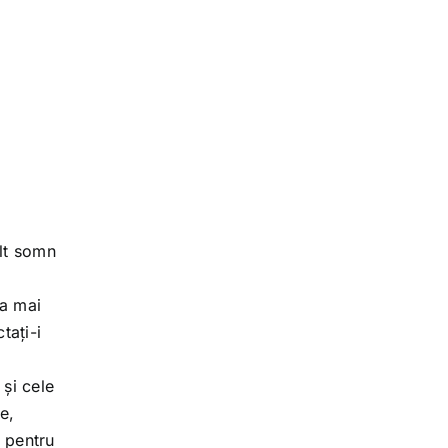
ult somn
ea mai
tați-i
 și cele
e,
e pentru