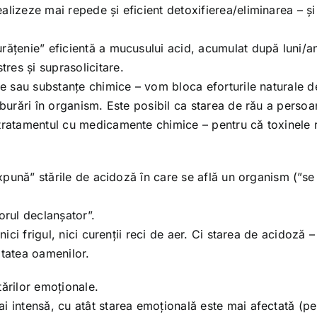
alizeze mai repede și eficient detoxifierea/eliminarea – și
rățenie” eficientă a mucusului acid, acumulat după luni/a
res și suprasolicitare.
ice sau substanțe chimice – vom bloca eforturile naturale d
lburări în organism. Este posibil ca starea de rău a persoa
 tratamentul cu medicamente chimice – pentru că toxinele 
”expună” stările de acidoză în care se află un organism (”s
orul declanșator”.
nici frigul, nici curenții reci de aer. Ci starea de acidoză –
itatea oamenilor.
tărilor emoționale.
i intensă, cu atât starea emoțională este mai afectată (p