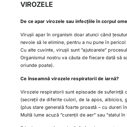
VIROZELE
De ce apar virozele sau infecțiile în corpul o
Virușii apar în organism doar atunci când țesutur
nevoie să le elimine, pentru a nu pune în pericol a
Cu alte cuvinte, virușii sunt ”ajutoarele” procesul
Organismul nostru va căuta de fiecare dată să sc
oriunde poate).
Ce înseamnă virozele respiratorii de iarnă?
Virozele respiratorii sunt episoade de suferință 
(secreții de diferite culori, de la apos, albicios
(plus stare generală foarte proastă – cu dureri în
Multă lume acuză ”curenții de aer” sau ”statul în 