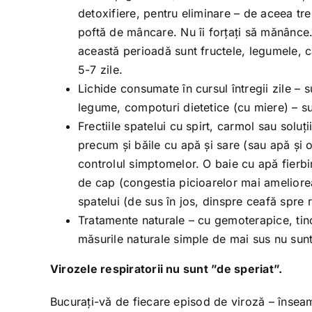
detoxifiere, pentru eliminare – de aceea tre
poftă de mâncare. Nu îi forțați să mănânce.
această perioadă sunt fructele, legumele, ca
5-7 zile.
Lichide consumate în cursul întregii zile – 
legume, compoturi dietetice (cu miere) – su
Frectiile spatelui cu spirt, carmol sau soluți
precum și băile cu apă și sare (sau apă și o
controlul simptomelor. O baie cu apă fierbin
de cap (congestia picioarelor mai ameliorea
spatelui (de sus în jos, dinspre ceafă spre ri
Tratamente naturale – cu gemoterapice, tinc
măsurile naturale simple de mai sus nu sunt 
Virozele respiratorii nu sunt ”de speriat”.
Bucurați-vă de fiecare episod de viroză – înseam