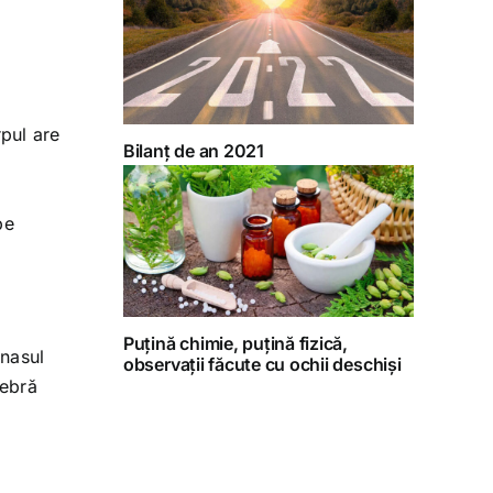
rpul are
Bilanț de an 2021
pe
Puțină chimie, puțină fizică,
 nasul
observații făcute cu ochii deschiși
febră