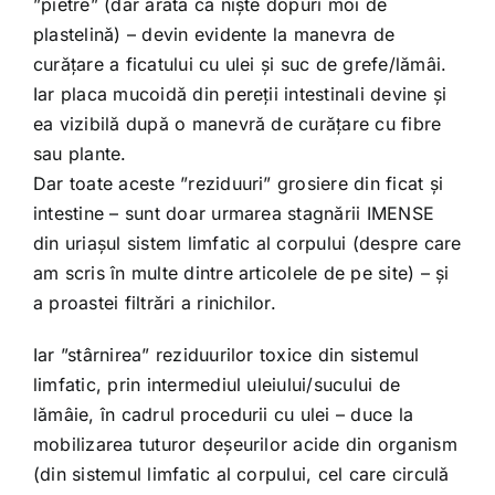
”pietre” (dar arată ca niște dopuri moi de
plastelină) – devin evidente la manevra de
curățare a ficatului cu ulei și suc de grefe/lămâi.
Iar placa mucoidă din pereții intestinali devine și
ea vizibilă după o manevră de curățare cu fibre
sau plante.
Dar toate aceste ”reziduuri” grosiere din ficat și
intestine – sunt doar urmarea stagnării IMENSE
din uriașul sistem limfatic al corpului (despre care
am scris în multe dintre articolele de pe site) – și
a proastei filtrări a rinichilor.
Iar ”stârnirea” reziduurilor toxice din sistemul
limfatic, prin intermediul uleiului/sucului de
lămâie, în cadrul procedurii cu ulei – duce la
mobilizarea tuturor deșeurilor acide din organism
(din sistemul limfatic al corpului, cel care circulă