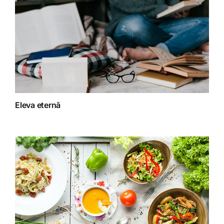
Dieta
Fără categorie
Fitoterapie
Eleva eternă
Gatit creativ
Homeopatie
Retete fructariene