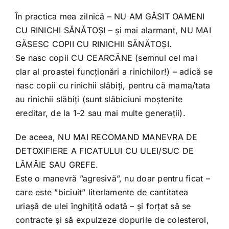
În practica mea zilnică – NU AM GĂSIT OAMENI
CU RINICHI SĂNĂTOȘI – și mai alarmant, NU MAI
GĂSESC COPII CU RINICHII SĂNĂTOȘI.
Se nasc copii CU CEARCĂNE (semnul cel mai
clar al proastei funcționări a rinichilor!) – adică se
nasc copii cu rinichii slăbiți, pentru că mama/tata
au rinichii slăbiți (sunt slăbiciuni moștenite
ereditar, de la 1-2 sau mai multe generații).
De aceea, NU MAI RECOMAND MANEVRA DE
DETOXIFIERE A FICATULUI CU ULEI/SUC DE
LĂMÂIE SAU GREFE.
Este o manevră ”agresivă”, nu doar pentru ficat –
care este ”biciuit” literlamente de cantitatea
uriașă de ulei înghițită odată – și forțat să se
contracte și să expulzeze dopurile de colesterol,