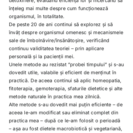
detoxifiere, evaluând eficiența lor și încercând să
Shop
înțeleg mai multe despre cum funcționează
organismul, în totalitate.
Tratamente naturale
De peste 20 de ani continui să explorez și să
învăț despre organismul omenesc și mecanismele
sale de îmbolnăvire/însănătoșire, verificând
Iubim fructele
continuu validitatea teoriei – prin aplicare
personală și la pacienții mei.
Unele metode au rezistat ”probei timpului” și s-au
dovedit utile, valabile și eficient de menținut în
practică. De aceea continui să aplic homeopatia,
fitoterapia, gemoterapia, sfaturile dietetice și alte
metode naturale în practica mea zilnică.
Alte metode s-au dovedit mai puțin eficiente – de
aceea le-am modificat sau eliminat complet din
practica mea – după ce le-am folosit o perioadă
– așa au fost dietele macrobiotică și vegetariană,