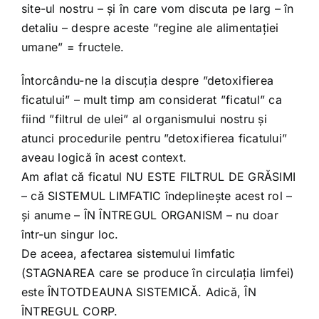
site-ul nostru – și în care vom discuta pe larg – în
detaliu – despre aceste ”regine ale alimentației
umane” = fructele.
Întorcându-ne la discuția despre ”detoxifierea
ficatului” – mult timp am considerat ”ficatul” ca
fiind ”filtrul de ulei” al organismului nostru și
atunci procedurile pentru ”detoxifierea ficatului”
aveau logică în acest context.
Am aflat că ficatul NU ESTE FILTRUL DE GRĂSIMI
– că SISTEMUL LIMFATIC îndeplinește acest rol –
și anume – ÎN ÎNTREGUL ORGANISM – nu doar
într-un singur loc.
De aceea, afectarea sistemului limfatic
(STAGNAREA care se produce în circulația limfei)
este ÎNTOTDEAUNA SISTEMICĂ. Adică, ÎN
ÎNTREGUL CORP.