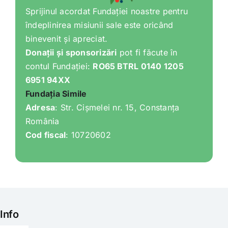
Sprijinul acordat Fundației noastre pentru
îndeplinirea misiunii sale este oricând
binevenit și apreciat.
Donații și sponsorizări
pot fi făcute în
contul Fundației:
RO65 BTRL 0140 1205
6951 94XX
Fundația Simile
Adresa
: Str. Cișmelei nr. 15, Constanța
România
Cod fiscal
: 10720602
Info