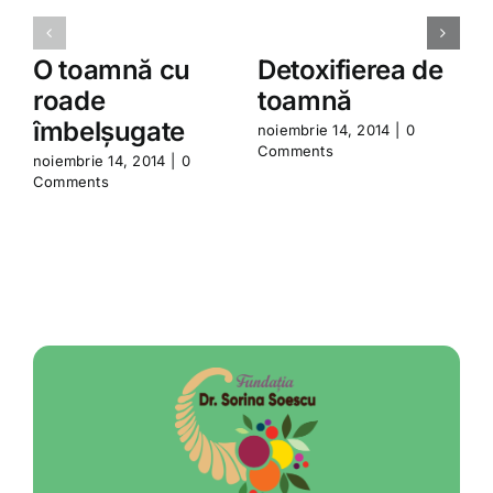
O toamnă cu
Detoxifierea de
roade
toamnă
îmbelșugate
noiembrie 14, 2014
|
0
n
Comments
C
noiembrie 14, 2014
|
0
Comments