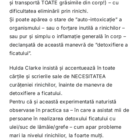
și transportă TOATE grăsimile din corp!) – cu
dificultatea eliminării prin rinichi.
Și poate apărea o stare de ”auto-intoxicație” a
organismului – sau o forțare inutilă a rinichilor –
sau pur și simplu o inflamație generală în corp –
declanșată de această manevră de ”detoxifiere a
ficatului”.
Hulda Clarke insistă și accentuează în toate
cărțile și scrierile sale de NECESITATEA
curățeniei rinichilor, înainte de manevra de
detoxifiere a ficatului.
Pentru că și această experimentată naturistă
observase în practica sa – în care a asistat mii de
persoane în realizarea detoxului ficatului cu
ulei/suc de lămâie/grefe – cum apar probleme
mari la nivelul rinichilor, la foarte mulți.