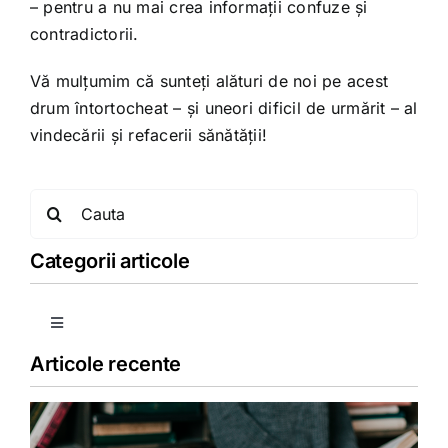
– pentru a nu mai crea informații confuze și
contradictorii.
Vă mulțumim că sunteți alături de noi pe acest
drum întortocheat – și uneori dificil de urmărit – al
vindecării și refacerii sănătății!
Search
for:
Categorii articole
Toggle
Navigation
Articole recente
Copii
Detoxifiere