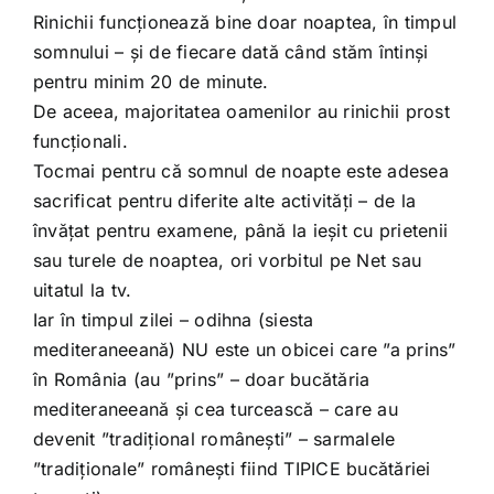
Rinichii funcționează bine doar noaptea, în timpul
somnului – și de fiecare dată când stăm întinși
pentru minim 20 de minute.
De aceea, majoritatea oamenilor au rinichii prost
funcționali.
Tocmai pentru că somnul de noapte este adesea
sacrificat pentru diferite alte activități – de la
învățat pentru examene, până la ieșit cu prietenii
sau turele de noaptea, ori vorbitul pe Net sau
uitatul la tv.
Iar în timpul zilei – odihna (siesta
mediteraneeană) NU este un obicei care ”a prins”
în România (au ”prins” – doar bucătăria
mediteraneeană și cea turcească – care au
devenit ”tradițional românești” – sarmalele
”tradiționale” românești fiind TIPICE bucătăriei