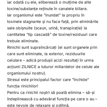
iar odată cu ele, eliberează o mulțime de alte
toxine/substanțe reținute în canalele biliare.
Iar organismul este ”inundat” la propriu în
toxinele stagnante și nu face față, prin eliminările
sale obișnuite (scaun, urină, transpirație) la
cantitatea ”tip cascadă” de toxine/reziduuri care
trebuie eliminate.
Rinichii sunt supraîncărcați (ei sunt organele prin
care sunt eliminate, la exterior, reziduurile
celulare – adică produșii acizi rezultați în urma
acțiunii ZILNICE a tuturor miliardelor de celule ale
organismului nostru).
Stresul este principalul factor care ”închide”
funcția rinichilor!
Pentru ca rinichii noștri să poată elimina – să-și
îndeplinească cu adevărat funcția pe care o au –
este nevoie de relaxare și odihnă.