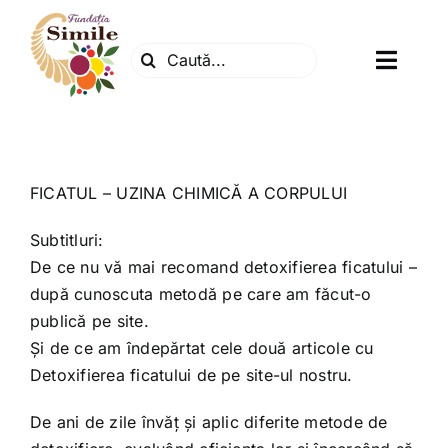
Skip
to
Search
content
Toggl
for:
Navig
Fundatia
Centrul natura
FICATUL – UZINA CHIMICĂ A CORPULUI
Subtitluri:
Articole
De ce nu vă mai recomand detoxifierea ficatului –
după cunoscuta metodă pe care am făcut-o
publică pe site.
Dr. Soescu
Și de ce am îndepărtat cele două articole cu
Detoxifierea ficatului de pe site-ul nostru.
Evenimente
De ani de zile învăț și aplic diferite metode de