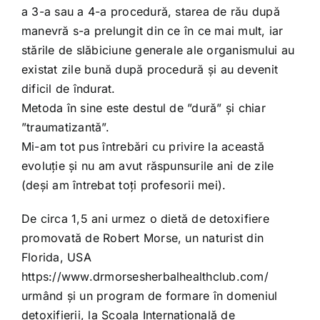
a 3-a sau a 4-a procedură, starea de rău după
manevră s-a prelungit din ce în ce mai mult, iar
stările de slăbiciune generale ale organismului au
existat zile bună după procedură și au devenit
dificil de îndurat.
Metoda în sine este destul de ”dură” și chiar
”traumatizantă”.
Mi-am tot pus întrebări cu privire la această
evoluție și nu am avut răspunsurile ani de zile
(deși am întrebat toți profesorii mei).
De circa 1,5 ani urmez o dietă de detoxifiere
promovată de Robert Morse, un naturist din
Florida, USA
https://www.drmorsesherbalhealthclub.com/
urmând și un program de formare în domeniul
detoxifierii, la Școala Internațională de