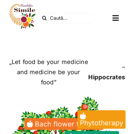
Skip
to
Search
content
Toggl
for:
Navig
Fundatia
Centrul natura
„Let food be your medicine
–
and medicine be your
Hippocrates
Articole
food”
Dr. Soescu
Evenimente
Phytotherapy
Bach flower therapy