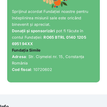
Sprijinul acordat Fundației noastre pentru
îndeplinirea misiunii sale este oricând
binevenit și apreciat.
Donații și sponsorizări
pot fi făcute în
contul Fundației:
RO65 BTRL 0140 1205
6951 94XX
Fundația Simile
Adresa
: Str. Cișmelei nr. 15, Constanța
România
Cod fiscal
: 10720602
Info