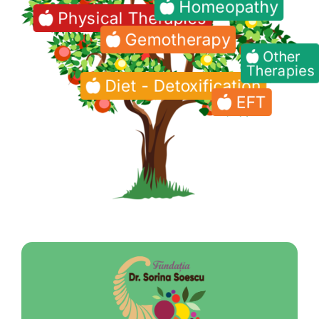
Homeopathy
Shop
Physical Therapies
Gemotherapy
Tratamente naturale
Other
Therapies
Diet - Detoxification
Iubim fructele
EFT