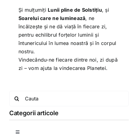
Și mulțumiți
Lunii pline de Solstițiu
, și
Soarelui care ne luminează
, ne
încălzește și ne dă viață în fiecare zi,
pentru echilibrul forțelor luminii și
întunericului în lumea noastră și în corpul
nostru.
Vindecându-ne fiecare dintre noi, zi după
zi – vom ajuta la vindecarea Planetei.
Search
for:
Categorii articole
Toggle