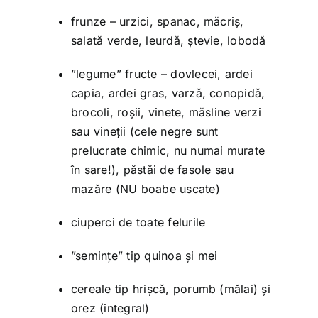
frunze – urzici, spanac, măcriș,
salată verde, leurdă, ștevie, lobodă
”legume” fructe – dovlecei, ardei
capia, ardei gras, varză, conopidă,
brocoli, roșii, vinete, măsline verzi
sau vineții (cele negre sunt
prelucrate chimic, nu numai murate
în sare!), păstăi de fasole sau
mazăre (NU boabe uscate)
ciuperci de toate felurile
”semințe” tip quinoa și mei
cereale tip hrișcă, porumb (mălai) și
orez (integral)