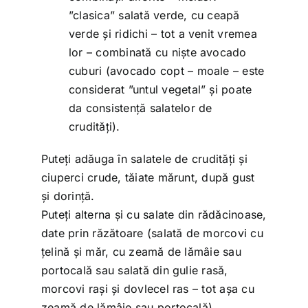
”clasica” salată verde, cu ceapă
verde și ridichi – tot a venit vremea
lor – combinată cu niște avocado
cuburi (avocado copt – moale – este
considerat ”untul vegetal” și poate
da consistență salatelor de
crudități).
Puteți adăuga în salatele de crudități și
ciuperci crude, tăiate mărunt, după gust
și dorință.
Puteți alterna și cu salate din rădăcinoase,
date prin răzătoare (salată de morcovi cu
țelină și măr, cu zeamă de lămâie sau
portocală sau salată din gulie rasă,
morcovi rași și dovlecel ras – tot așa cu
zeamă de lămâie sau portocală).