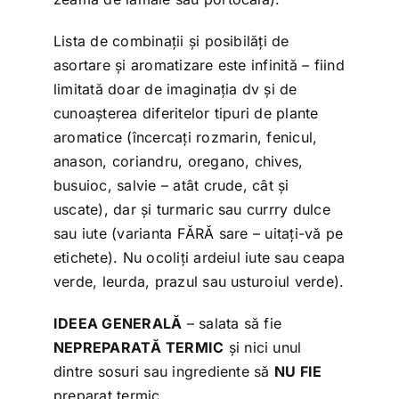
Lista de combinații și posibilăți de
asortare și aromatizare este infinită – fiind
limitată doar de imaginația dv și de
cunoașterea diferitelor tipuri de plante
aromatice (încercați rozmarin, fenicul,
anason, coriandru, oregano, chives,
busuioc, salvie – atât crude, cât și
uscate), dar și turmaric sau currry dulce
sau iute (varianta FĂRĂ sare – uitați-vă pe
etichete). Nu ocoliți ardeiul iute sau ceapa
verde, leurda, prazul sau usturoiul verde).
IDEEA GENERALĂ
– salata să fie
NEPREPARATĂ TERMIC
și nici unul
dintre sosuri sau ingrediente să
NU FIE
preparat termic.