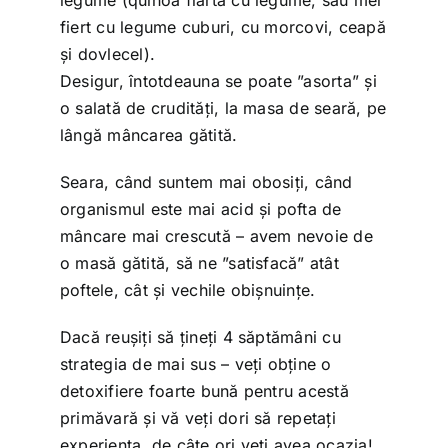
fiert cu legume cuburi, cu morcovi, ceapă
și dovlecel).
Desigur, întotdeauna se poate ”asorta” și
o salată de crudități, la masa de seară, pe
lângă mâncarea gătită.
Seara, când suntem mai obosiți, când
organismul este mai acid și pofta de
mâncare mai crescută – avem nevoie de
o masă gătită, să ne ”satisfacă” atât
poftele, cât și vechile obișnuințe.
Dacă reușiți să țineți 4 săptămâni cu
strategia de mai sus – veți obține o
detoxifiere foarte bună pentru acestă
primăvară și vă veți dori să repetați
experiența, de câte ori veți avea ocazia!