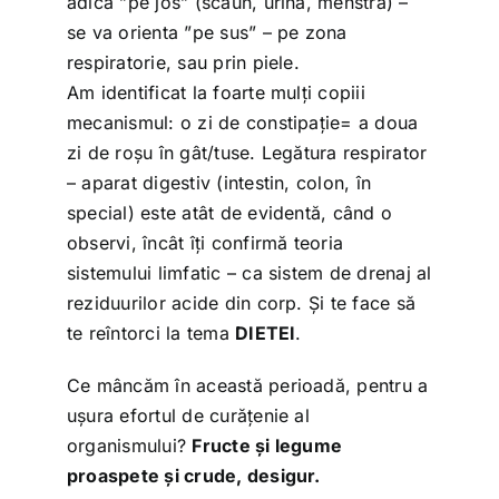
adică ”pe jos” (scaun, urină, menstră) –
se va orienta ”pe sus” – pe zona
respiratorie, sau prin piele.
Am identificat la foarte mulți copiii
mecanismul: o zi de constipație= a doua
zi de roșu în gât/tuse. Legătura respirator
– aparat digestiv (intestin, colon, în
special) este atât de evidentă, când o
observi, încât îți confirmă teoria
sistemului limfatic – ca sistem de drenaj al
reziduurilor acide din corp. Și te face să
te reîntorci la tema
DIETEI
.
Ce mâncăm în această perioadă, pentru a
ușura efortul de curățenie al
organismului?
Fructe și legume
proaspete și crude, desigur.