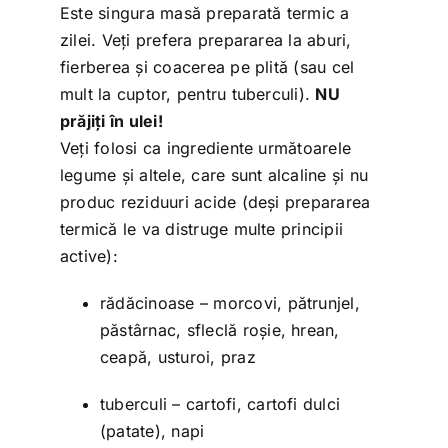
Este singura masă preparată termic a
zilei. Veți prefera prepararea la aburi,
fierberea și coacerea pe plită (sau cel
mult la cuptor, pentru tuberculi).
NU
prăjiți în ulei!
Veți folosi ca ingrediente următoarele
legume și altele, care sunt alcaline și nu
produc reziduuri acide (deși prepararea
termică le va distruge multe principii
active):
rădăcinoase – morcovi, pătrunjel,
păstârnac, sfleclă roșie, hrean,
ceapă, usturoi, praz
tuberculi – cartofi, cartofi dulci
(patate), napi