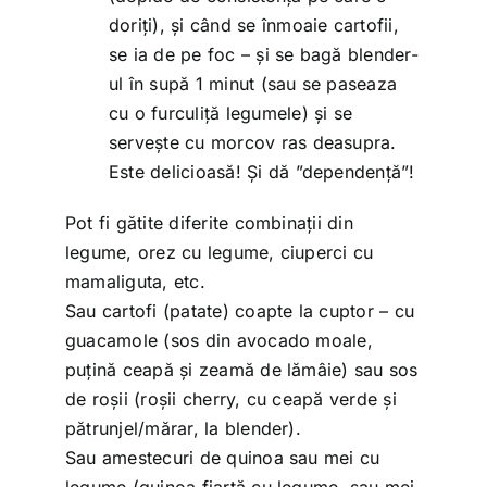
doriți), și când se înmoaie cartofii,
se ia de pe foc – și se bagă blender-
ul în supă 1 minut (sau se paseaza
cu o furculiță legumele) și se
servește cu morcov ras deasupra.
Este delicioasă! Și dă ”dependență”!
Pot fi gătite diferite combinații din
legume, orez cu legume, ciuperci cu
mamaliguta, etc.
Sau cartofi (patate) coapte la cuptor – cu
guacamole (sos din avocado moale,
puțină ceapă și zeamă de lămâie) sau sos
de roșii (roșii cherry, cu ceapă verde și
pătrunjel/mărar, la blender).
Sau amestecuri de quinoa sau mei cu
legume (quinoa fiartă cu legume, sau mei