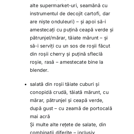
alte supermarket-uri, seamănă cu
instrumentul de decojit cartofi, dar
are niște onduleuri) – și apoi să-i
amestecați cu puțină ceapă verde și
pătrunjel/mărar, tăiate mărunt – și
să-i serviți cu un sos de roșii făcut
din roșii cherry și puțină sfleclă
roșie, rasă – amestecate bine la
blender.
salată din roșii tăiate cuburi și
conopidă crudă, tăiată mărunt, cu
mărar, pătrunjel și ceapă verde,
după gust – cu zeamă de portocală
mai acră
Și multe alte rețete de salate, din
combinații diferite – inclusiv