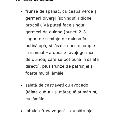
frunze de spanac, cu ceapă verde și
germeni diverși (schinduf, ridiche,
brocoli). Vă puteți face singuri
germeni de quinoa (puneți 2-3
linguri de semințe de quinoa în
puțină apă, și lăsați-o peste noapte
la înmuiat – a doua zi aveți germeni
de quinoa, care se pot pune în salată
direct!), plus frunze de pătrunjel și
foarte multă lămâie
salată de castraveți cu avocado
(tăiate cuburi) și mărar, tăiat mărunt,
cu lămâie
tabuleh ”raw vegan” – cu pătrunjel