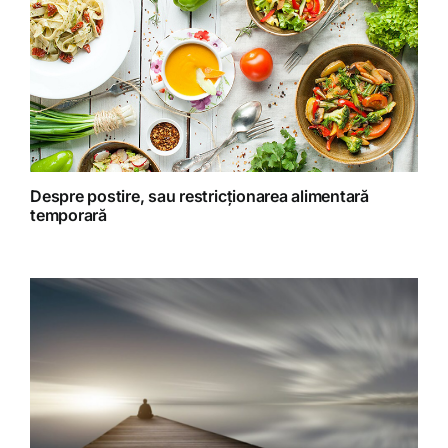
Retete fructariene
Retete preparate
Retete Raw (nepreparate termic)
Despre postire, sau restricționarea alimentară
temporară
Spiritualitate
Terapii