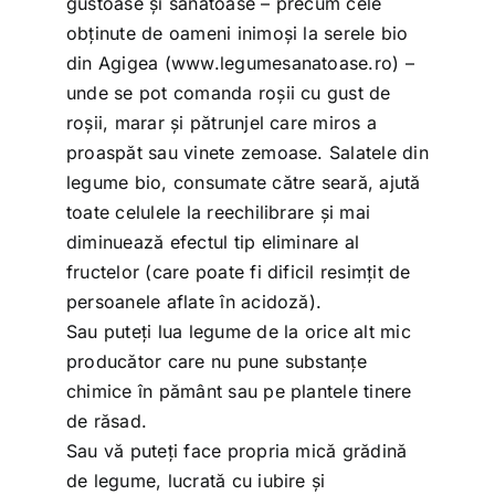
gustoase și sănătoase – precum cele
obținute de oameni inimoși la serele bio
din Agigea (www.legumesanatoase.ro) –
unde se pot comanda roșii cu gust de
roșii, marar și pătrunjel care miros a
proaspăt sau vinete zemoase. Salatele din
legume bio, consumate către seară, ajută
toate celulele la reechilibrare și mai
diminuează efectul tip eliminare al
fructelor (care poate fi dificil resimțit de
persoanele aflate în acidoză).
Sau puteți lua legume de la orice alt mic
producător care nu pune substanțe
chimice în pământ sau pe plantele tinere
de răsad.
Sau vă puteți face propria mică grădină
de legume, lucrată cu iubire și