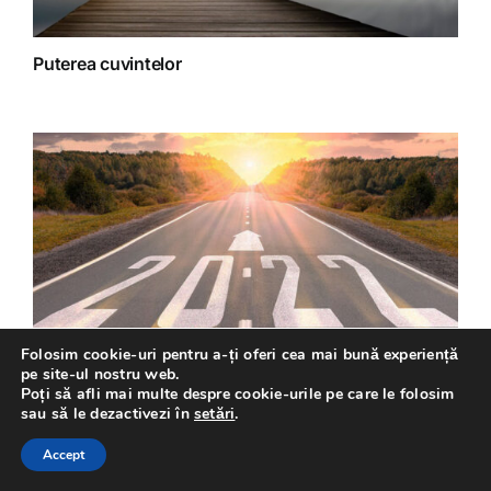
Puterea cuvintelor
Folosim cookie-uri pentru a-ți oferi cea mai bună experiență
pe site-ul nostru web.
Bilanț de an 2021
Poți să afli mai multe despre cookie-urile pe care le folosim
sau să le dezactivezi în
setări
.
Accept