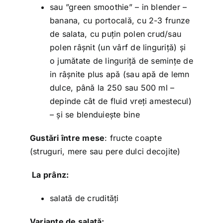
sau ”green smoothie” – in blender –
banana, cu portocală, cu 2-3 frunze
de salata, cu puțin polen crud/sau
polen râșnit (un vârf de linguriță) și
o jumătate de linguriță de semințe de
in râșnite plus apă (sau apă de lemn
dulce, până la 250 sau 500 ml –
depinde cât de fluid vreți amestecul)
– și se blenduiește bine
Gustări între mese
: fructe coapte
(struguri, mere sau pere dulci decojite)
La prânz:
salată de crudități
Variante de salată: