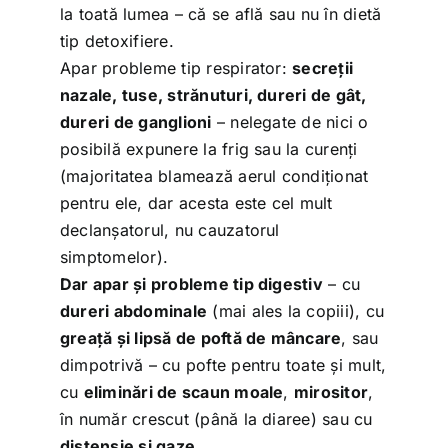
la toată lumea – că se află sau nu în dietă
tip detoxifiere.
Apar probleme tip respirator:
secreții
nazale, tuse, strănuturi, dureri de gât,
dureri de ganglioni
– nelegate de nici o
posibilă expunere la frig sau la curenți
(majoritatea blamează aerul condiționat
pentru ele, dar acesta este cel mult
declanșatorul, nu cauzatorul
simptomelor).
Dar apar și probleme tip digestiv
– cu
dureri abdominale
(mai ales la copiii), cu
greață și lipsă de poftă de mâncare
, sau
dimpotrivă – cu pofte pentru toate și mult,
cu
eliminări de scaun moale
,
mirositor
,
în număr crescut (până la diaree) sau cu
distensie și gaze
.