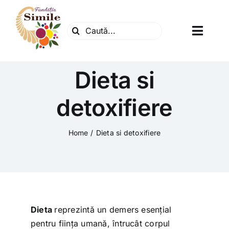
Skip
to
Search
content
Toggl
for:
Navig
Fundatia
Dieta si
Centrul natura
detoxifiere
Articole
Home
Dieta si detoxifiere
Dr. Soescu
Evenimente
Dieta
reprezintă un demers esențial
pentru ființa umană, întrucât corpul