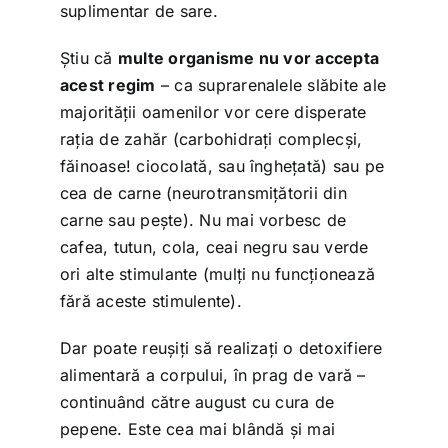
suplimentar de sare.
Știu că
multe organisme nu vor accepta
acest regim
– ca suprarenalele slăbite ale
majorității oamenilor vor cere disperate
rația de zahăr (carbohidrați complecși,
făinoase! ciocolată, sau înghețată) sau pe
cea de carne (neurotransmițătorii din
carne sau pește). Nu mai vorbesc de
cafea, tutun, cola, ceai negru sau verde
ori alte stimulante (mulți nu funcționează
fără aceste stimulente).
Dar poate reușiți să realizați o detoxifiere
alimentară a corpului, în prag de vară –
continuând către august cu cura de
pepene. Este cea mai blândă și mai