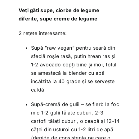
Veți găti supe, ciorbe de legume
diferite, supe creme de legume
2 rețete interesante:
Supă ”raw vegan” pentru seară din
sfeclă roșie rasă, puțin hrean ras și
1-2 avocado copți bine și moi, totul
se amestecă la blender cu apă
încălzită la 40 grade și se servește
caldă
Supă-cremă de gulii – se fierb la foc
mic 1-2 gulii tăiate cuburi, 2-3
cartofi tăiați cuburi, o ceapă și 12-14
căței din usturoi cu 1-2 litri de apă
(depide de consistența pe care o