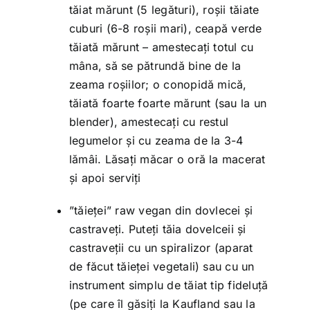
tăiat mărunt (5 legături), roșii tăiate
cuburi (6-8 roșii mari), ceapă verde
tăiată mărunt – amestecați totul cu
mâna, să se pătrundă bine de la
zeama roșiilor; o conopidă mică,
tăiată foarte foarte mărunt (sau la un
blender), amestecați cu restul
legumelor și cu zeama de la 3-4
lămâi. Lăsați măcar o oră la macerat
și apoi serviți
”tăieței” raw vegan din dovlecei și
castraveți. Puteți tăia dovelceii și
castraveții cu un spiralizor (aparat
de făcut tăieței vegetali) sau cu un
instrument simplu de tăiat tip fideluță
(pe care îl găsiți la Kaufland sau la