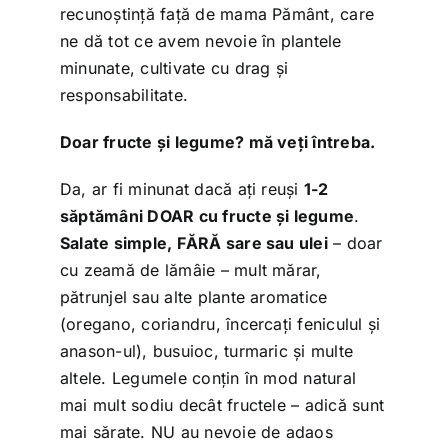
recunoștință față de mama Pământ, care
ne dă tot ce avem nevoie în plantele
minunate, cultivate cu drag și
responsabilitate.
Doar fructe și legume? mă veți întreba.
Da, ar fi minunat dacă ați reuși
1-2
săptămâni DOAR cu fructe și legume
.
Salate simple, FĂRĂ sare sau ulei
– doar
cu zeamă de lămâie – mult mărar,
pătrunjel sau alte plante aromatice
(oregano, coriandru, încercați feniculul și
anason-ul), busuioc, turmaric și multe
altele. Legumele conțin în mod natural
mai mult sodiu decât fructele – adică sunt
mai sărate. NU au nevoie de adaos