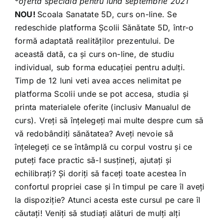
*
ofertă specială pentru luna septembrie 2021
NOU!
Scoala Sanatate 5D, curs on-line. Se
redeschide platforma Școlii Sănătate 5D, într-o
formă adaptată realităților prezentului. De
această dată, ca și curs on-line, de studiu
individual, sub forma educației pentru adulți.
Timp de 12 luni veti avea acces nelimitat pe
platforma Scolii unde se pot accesa, studia și
printa materialele oferite (inclusiv Manualul de
curs). Vreți să înțelegeți mai multe despre cum să
vă redobândiți sănătatea? Aveți nevoie să
înțelegeți ce se întâmplă cu corpul vostru și ce
puteți face practic să-l susțineți, ajutați și
echilibrați? Și doriți să faceți toate acestea în
confortul propriei case și în timpul pe care îl aveți
la dispoziție? Atunci acesta este cursul pe care îl
căutați! Veniți să studiați alături de mulți alți