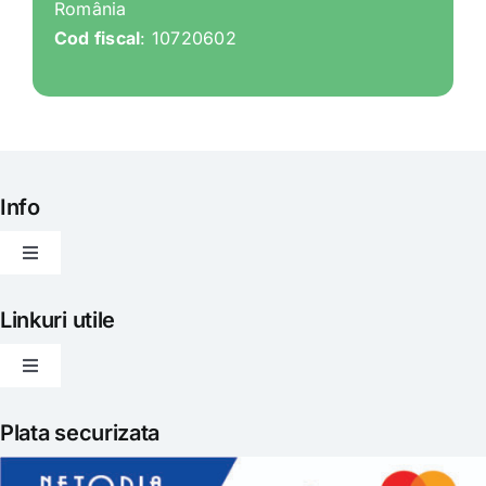
România
Cod fiscal
: 10720602
Info
Toggle
Navigation
Articole
Linkuri utile
Toggle
Evenimente
Navigation
Politica de livrare
Plata securizata
Gatit creativ