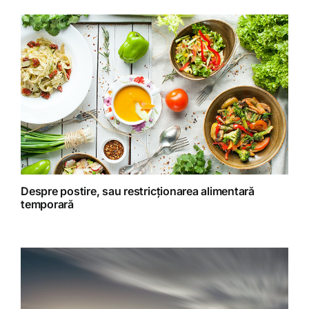
Homeopatie
Retete fructariene
Retete preparate
Retete Raw (nepreparate termic)
Despre postire, sau restricționarea alimentară
temporară
Spiritualitate
Terapii