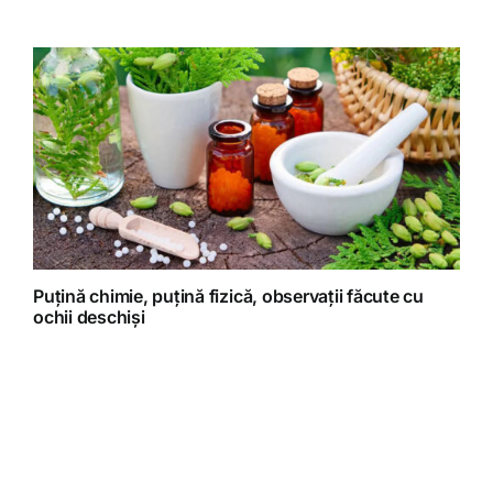
Puțină chimie, puțină fizică, observații făcute cu
ochii deschiși