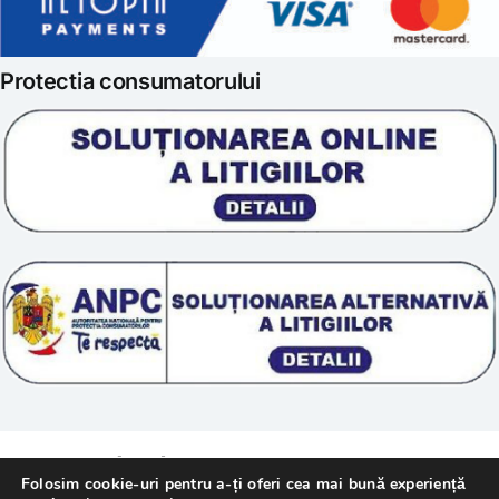
Politica de retur
Iubim fructele
Protectia consumatorului
Prelucrarea datelor
Scoala „Sanatate 5D”
Termeni si conditii
Tratamente naturale
Politica cookie
© 2011 – [year] Fundatia Simile. Toate drepturile
Folosim cookie-uri pentru a-ți oferi cea mai bună experiență
rezervate.