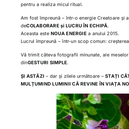
pentru a realiza micul ritual.
Am fost împreună – într-o energie Creatoare și 
de
COLABORARE și LUCRU ÎN ECHIPĂ
.
Aceasta este
NOUA ENERGIE
a anului 2015.
Lucrul împreună – într-un scop comun: creștere
Vă trimit câteva fotografii minunate, ale meselo
din
GESTURI SIMPLE
.
ȘI ASTĂZI
– dar și zilele următoare –
STAȚI CÂ
MULȚUMIND LUMINII CĂ REVINE ÎN VIAȚA N