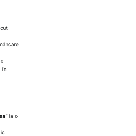
ăcut
 mâncare
de
 în
rea
” la o
zic