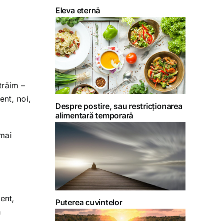
Eleva eternă
trăim –
ent, noi,
Despre postire, sau restricționarea
alimentară temporară
 mai
ent,
Puterea cuvintelor
ă