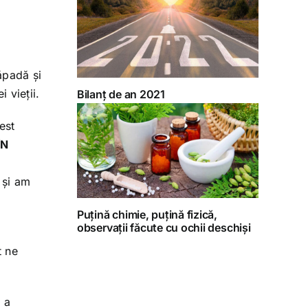
zăpadă și
 vieții.
Bilanț de an 2021
est
ÎN
 și am
Puțină chimie, puțină fizică,
observații făcute cu ochii deschiși
t ne
, a