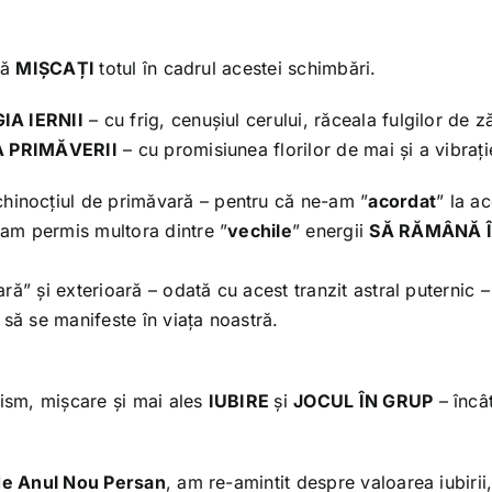
să
MIȘCAȚI
totul în cadrul acestei schimbări.
IA IERNII
– cu frig, cenușiul cerului, răceala fulgilor de 
 PRIMĂVERII
– cu promisiunea florilor de mai și a vibrației
hinocțiul de primăvară – pentru că ne-am ”
acordat
” la ac
am permis multora dintre ”
vechile
” energii
SĂ RĂMÂNĂ 
ă” și exterioară – odată cu acest tranzit astral puternic –
 să se manifeste în viața noastră.
mism, mișcare și mai ales
IUBIRE
și
JOCUL ÎN GRUP
– încâ
e Anul Nou Persan
, am re-amintit despre valoarea iubirii