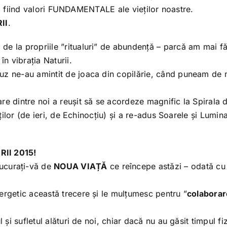
– ca fiind valori FUNDAMENTALE ale vieților noastre.
II
.
de la propriile ”ritualuri” de abundență – parcă am mai f
în vibrația Naturii.
ruz ne-au amintit de joaca din copilărie, când puneam de
re dintre noi a reușit să se acordeze magnific la Spirala 
ăților (de ieri, de Echinocțiu) și a re-adus Soarele și Lumina
RII 2015!
ucurați-vă de
NOUA VIAȚĂ
ce reîncepe astăzi – odată cu
ergetic această trecere și le mulțumesc pentru ”
colabora
 și sufletul alături de noi, chiar dacă nu au găsit timpul fi