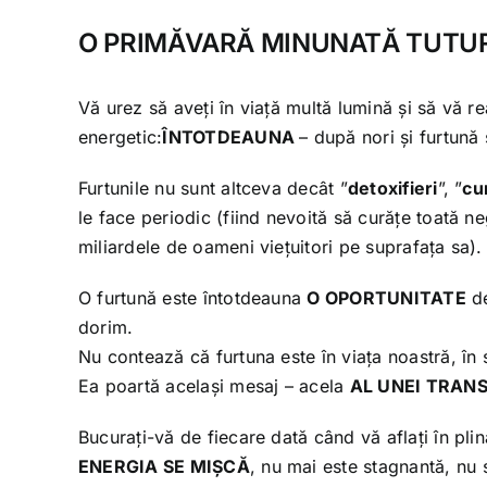
O PRIMĂVARĂ MINUNATĂ TUTU
Vă urez să aveți în viață multă lumină și să vă r
energetic:
ÎNTOTDEAUNA
– după nori și furtună
Furtunile nu sunt altceva decât ”
detoxifieri
”, ”
cu
le face periodic (fiind nevoită să curățe toată n
miliardele de oameni viețuitori pe suprafața sa).
O furtună este întotdeauna
O OPORTUNITATE
de
dorim.
Nu contează că furtuna este în viața noastră, în s
Ea poartă același mesaj – acela
AL UNEI TRAN
Bucurați-vă de fiecare dată când vă aflați în plină
ENERGIA SE MIȘCĂ
, nu mai este stagnantă, nu