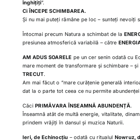
înghițiți
”.
Ci ÎNCEPE SCHIMBAREA.
Și nu mai puteți rămâne pe loc – sunteți nevoiți 
Întocmai precum Natura a schimbat de la
ENERG
presiunea atmosferică variabilă – către
ENERGIA
AM ADUS SOARELE
pe un cer senin odată cu Ec
mare moment de transformare și schimbare – și 
TRECUT
.
Am mai făcut o ”mare curățenie generală interioar
dat la o parte tot ceea ce nu permite abundenței
Căci
PRIMĂVARA ÎNSEAMNĂ ABUNDENȚĂ
.
Înseamnă atât de multă energie, vitalitate, dina
prindem vrăjiți în dansul și muzica Naturii.
Ieri, de Echinocțiu
– odată cu ritualul
Nowruz, d