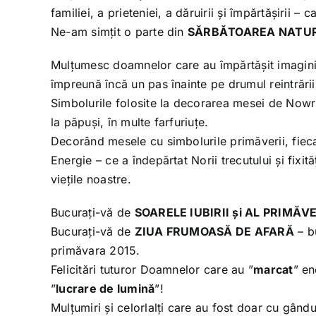
familiei, a prieteniei, a dăruirii și împărtășirii 
Ne-am simțit o parte din
SĂRBĂTOAREA NATUR
Mulțumesc doamnelor care au împărtășit imagini 
împreună încă un pas înainte pe drumul reintrării 
Simbolurile folosite la decorarea mesei de Now
la păpuși, în multe farfuriuțe.
Decorând mesele cu simbolurile primăverii, fieca
Energie – ce a îndepărtat Norii trecutului și fixit
viețile noastre.
Bucurați-vă de
SOARELE IUBIRII și AL PRIMĂVE
Bucurați-vă de
ZIUA FRUMOASĂ DE AFARĂ
– b
primăvara 2015.
Felicitări tuturor Doamnelor care au ”
marcat
” en
”
lucrare de lumină
”!
Mulțumiri și celorlalți care au fost doar cu gândul