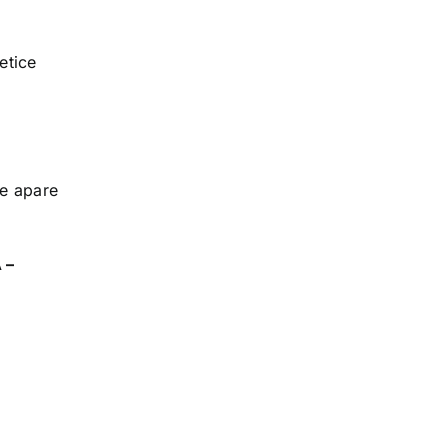
etice
te apare
 –