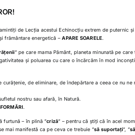
ROR!
eamintiți de Lecția acestui Echinocțiu extrem de puternic și
 și frământare energetică –
APARE SOARELE
.
rățenii
” pe care mama Pământ, planeta minunată pe care 
egativitatea și poluarea cu care o încărcăm în mod inconști
 curățenie, de eliminare, de îndepărtare a ceea ce nu ne
ufletul nostru sau afară, în Natură.
SFORMĂRI
.
 furtună – în plină ”
criză
” – pentru că știți că în acel mom
 se mai manifestă ca pe ceva ce trebuie ”
să suportați
”, ”
s