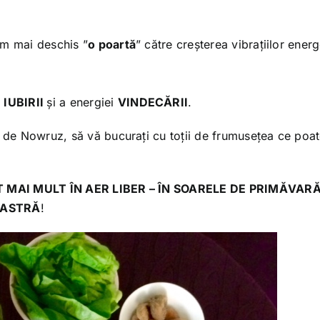
am mai deschis ”
o poartă
” către creșterea vibrațiilor energ
a
IUBIRII
și a energiei
VINDECĂRII
.
r de Nowruz, să vă bucurați cu toții de frumusețea ce poa
T MAI MULT ÎN AER LIBER – ÎN SOARELE DE PRIMĂVARĂ
OASTRĂ
!