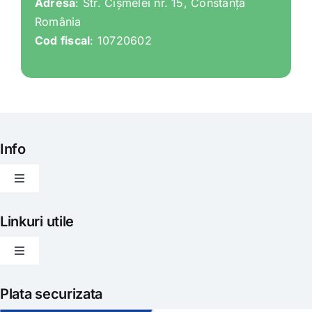
Adresa
: Str. Cișmelei nr. 15, Constanța
România
Cod fiscal
: 10720602
Info
Toggle
Navigation
Articole
Linkuri utile
Toggle
Evenimente
Navigation
Politica de livrare
Plata securizata
Gatit creativ