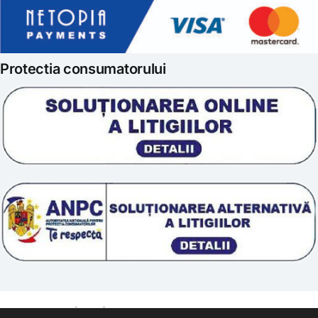
Politica de retur
Iubim fructele
Protectia consumatorului
Prelucrarea datelor
Scoala „Sanatate 5D”
Termeni si conditii
Tratamente naturale
Politica cookie
© 2011 – [year] Fundatia Simile. Toate drepturile