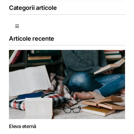
Categorii articole
Toggle
Navigation
Articole recente
Copii
Detoxifiere
Dieta
Fără categorie
Fitoterapie
Eleva eternă