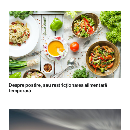
Gatit creativ
Homeopatie
Retete fructariene
Retete preparate
Retete Raw (nepreparate termic)
Despre postire, sau restricționarea alimentară
temporară
Spiritualitate
Terapii