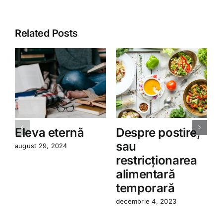
Related Posts
Eleva eternă
Despre postire,
sau
august 29, 2024
restricționarea
a
alimentară
temporară
decembrie 4, 2023