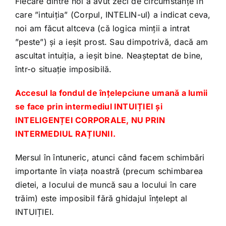
Fiecare dintre noi a avut zeci de circumstanțe în
care ”intuiția” (Corpul, INTELIN-ul) a indicat ceva,
noi am făcut altceva (că logica minții a intrat
”peste”) și a ieșit prost. Sau dimpotrivă, dacă am
ascultat intuiția, a ieșit bine. Neașteptat de bine,
într-o situație imposibilă.
Accesul la fondul de înțelepciune umană a lumii
se face prin intermediul INTUIȚIEI și
INTELIGENȚEI CORPORALE, NU PRIN
INTERMEDIUL RAȚIUNII.
Mersul în întuneric, atunci când facem schimbări
importante în viața noastră (precum schimbarea
dietei, a locului de muncă sau a locului în care
trăim) este imposibil fără ghidajul înțelept al
INTUIȚIEI.