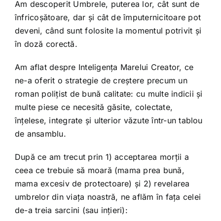
Shop
Am descoperit Umbrele, puterea lor, cât sunt de
înfricoșătoare, dar și cât de împuternicitoare pot
deveni, când sunt folosite la momentul potrivit și
Tratamente naturale
în doză corectă.
Am aflat despre Inteligența Marelui Creator, ce
Iubim fructele
ne-a oferit o strategie de creștere precum un
roman polițist de bună calitate: cu multe indicii și
multe piese ce necesită găsite, colectate,
înțelese, integrate și ulterior văzute într-un tablou
de ansamblu.
După ce am trecut prin 1) acceptarea morții a
ceea ce trebuie să moară (mama prea bună,
mama excesiv de protectoare) și 2) revelarea
umbrelor din viața noastră, ne aflăm în fața celei
de-a treia sarcini (sau ințieri):