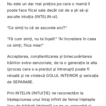
Nu este un dar mai prețios pe care o mamă îl
poate face fiicei sale decât cel de a ști să-și
asculte intuiția (INTELIN-ul).
”Ce simți tu că se ascunde aici?”
”Fă cum simți, nu te înșeli!” ”Ai încredere în ceea
ce simți, fiica mea!”
Acceptarea, conștientizarea și binecuvântarea
trăirilor extra-senzoriale, de la o generație la alta
(proces care s-a pierdut și întrerupt) poate fi
reluată și ne vindecă GOLUL INTERIOR și senzația
de SEPARARE.
Prin INTELIN (INTUIȚIE) ne reconectăm la
înțelepciunea unui liniaj infinit de femei înțelepte
(sau de bărbați înțelepți) ce ne-au precedat și