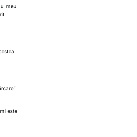
smul meu
it
cestea
ărcare”
îmi este