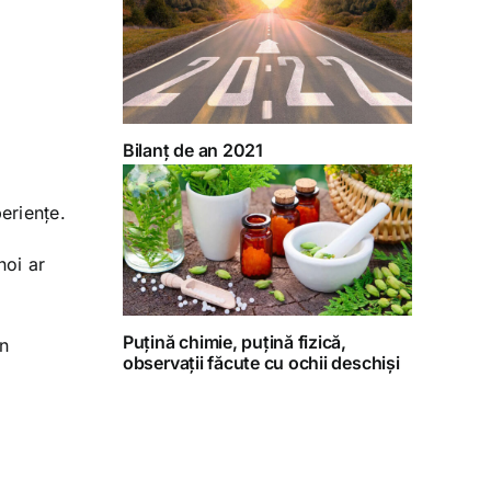
Bilanț de an 2021
eriențe.
noi ar
Puțină chimie, puțină fizică,
în
observații făcute cu ochii deschiși