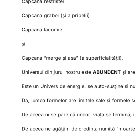
Capcana restriștei
Capcana grabei (și a pripelii)
Capcana lăcomiei
și
Capcana ”merge și așa” (a superficialității).
Universul din jurul nostru este
ABUNDENT
și are
Este un Univers de energie, se auto-susține și n
Da, lumea formelor are limitele sale și formele s
De aceea ni se pare că uneori viața se termină, 
De aceea ne agățăm de credința numită ”moarte