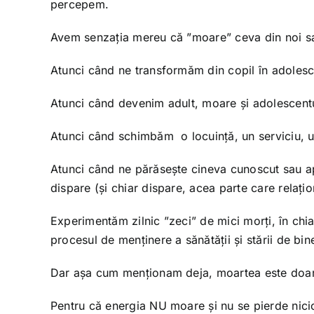
percepem.
Avem senzația mereu că ”moare” ceva din noi sau
Atunci când ne transformăm din copil în adolesce
Atunci când devenim adult, moare și adolescentu
Atunci când schimbăm o locuință, un serviciu, un
Atunci când ne părăsește cineva cunoscut sau ap
dispare (și chiar dispare, acea parte care relațio
Experimentăm zilnic ”zeci” de mici morți, în chia
procesul de menținere a sănătății și stării de bin
Dar așa cum menționam deja, moartea este doar 
Pentru că energia NU moare și nu se pierde nici