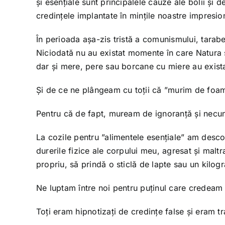
și esențiale sunt principalele cauze ale bolii și d
credințele implantate în mințile noastre impresio
În perioada așa-zis tristă a comunismului, tarabe
Niciodată nu au existat momente în care Natura s
dar și mere, pere sau borcane cu miere au exista
Și de ce ne plângeam cu toții că ”murim de foa
Pentru că de fapt, muream de ignoranță și necu
La cozile pentru ”alimentele esențiale” am descop
durerile fizice ale corpului meu, agresat și malt
propriu, să prindă o sticlă de lapte sau un kilog
Ne luptam între noi pentru puținul care credeam 
Toți eram hipnotizați de credințe false și eram t