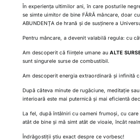
În experiența ultimilor ani, în care posturile neg
se simte uimitor de bine FĂRĂ mâncare, doar cu 
ABUNDENȚA de hrană și de susținere a Universulu
Pentru mâncare, a devenit valabilă regula: cu cât
Am descoperit că ființele umane au
ALTE SURS
sunt singurele surse de combustibil.
Am descoperit energia extraordinară și infinită ca
După câteva minute de rugăciune, meditație sau l
interioară este mai puternică și mai eficientă decâ
La fel, după întâlniri cu oameni frumoși, cu care
atât de bine și mă simt atât de vioaie, încât re
Îndrăgostiții știu exact despre ce vorbesc!