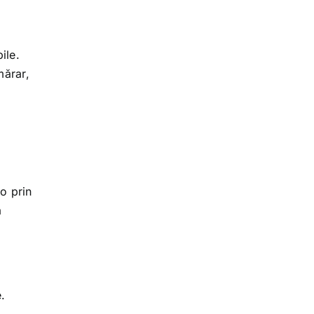
ile.
mărar,
-o prin
a
.