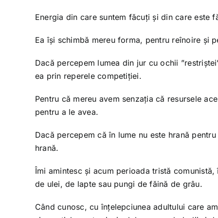
Energia din care suntem făcuți și din care este făc
Ea își schimbă mereu forma, pentru reînoire și p
Dacă percepem lumea din jur cu ochii ”restriștei”,
ea prin reperele competiției.
Pentru că mereu avem senzația că resursele acestei
pentru a le avea.
Dacă percepem că în lume nu este hrană pentru t
hrană.
Îmi amintesc și acum perioada tristă comunistă, î
de ulei, de lapte sau pungi de făină de grâu.
Când cunosc, cu înțelepciunea adultului care am 