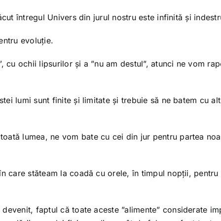
ut întregul Univers din jurul nostru este infinită și indestr
entru evoluție.
 cu ochii lipsurilor și a ”nu am destul”, atunci ne vom rap
 lumi sunt finite și limitate și trebuie să ne batem cu alte
oată lumea, ne vom bate cu cei din jur pentru partea noa
n care stăteam la coadă cu orele, în timpul nopții, pentru 
devenit, faptul că toate aceste ”alimente” considerate im