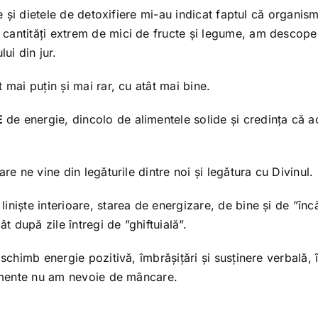
re și dietele de detoxifiere mi-au indicat faptul că organi
cantități extrem de mici de fructe și legume, am descoper
i din jur.
 mai puțin și mai rar, cu atât mai bine.
E
de energie, dincolo de alimentele solide și credința că a
re ne vine din legăturile dintre noi și legătura cu Divinul.
iniște interioare, starea de energizare, de bine și de ”înc
t după zile întregi de ”ghiftuială”.
 schimb energie pozitivă, îmbrășițări și susținere verbală, 
almente nu am nevoie de mâncare.