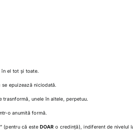
 în el tot și toate.
u se epuizează niciodată.
e trasnformă, unele în altele, perpetuu.
într-o anumită formă.
” (pentru că este
DOAR
o credință), indiferent de nivelul 