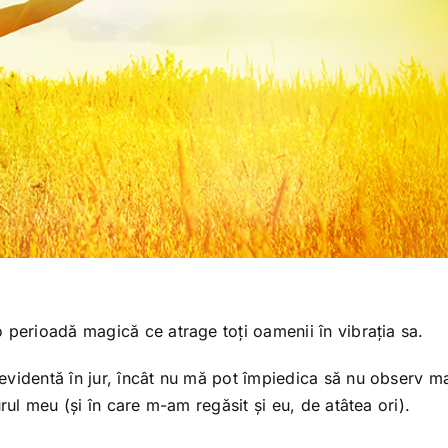
 perioadă magică ce atrage toți oamenii în vibrația sa.
evidentă în jur, încât nu mă pot împiedica să nu observ ma
rul meu (și în care m-am regăsit și eu, de atâtea ori).