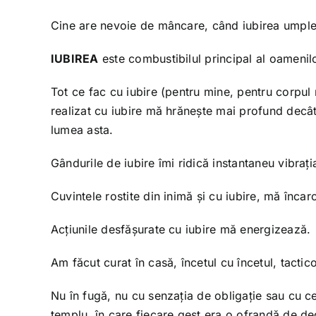
Cine are nevoie de mâncare, când iubirea umple t
IUBIREA
este combustibilul principal al oamenilo
Tot ce fac cu iubire (pentru mine, pentru corpul 
realizat cu iubire mă hrănește mai profund decât 
lumea asta.
Gândurile de iubire îmi ridică instantaneu vibrația
Cuvintele rostite din inimă și cu iubire, mă înca
Acțiunile desfășurate cu iubire mă energizează.
Am făcut curat în casă, încetul cu încetul, tactico
Nu în fugă, nu cu senzația de obligație sau cu cea
templu, în care fiecare gest era o ofrandă de de