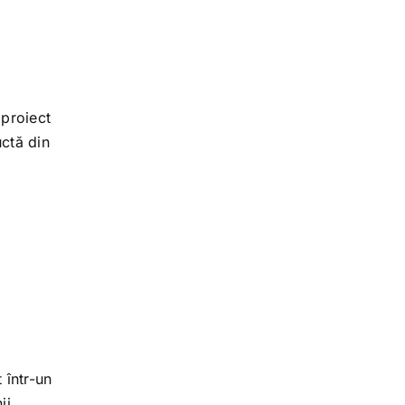
 proiect
uctă din
 într-un
ii