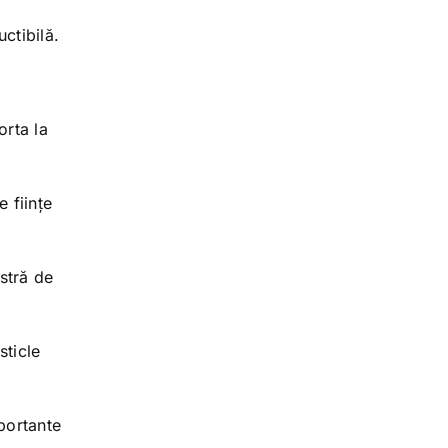
uctibilă.
orta la
 ființe
stră de
sticle
portante