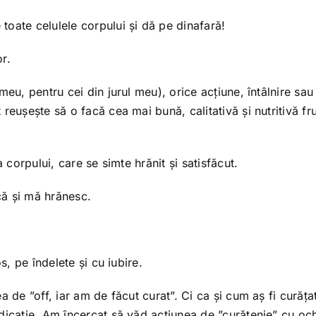
oate celulele corpului și dă pe dinafară!
r.
meu, pentru cei din jurul meu), orice acțiune, întâlnire sau
reușește să o facă cea mai bună, calitativă și nutritivă fr
 corpului, care se simte hrănit și satisfăcut.
rcă și mă hrănesc.
s, pe îndelete și cu iubire.
 de ”off, iar am de făcut curat”. Ci ca și cum aș fi curățat
dicație. Am încercat să văd acțiunea de ”curățenie” cu och