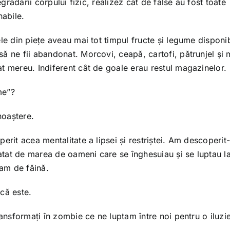
egradării corpului fizic, realizez cât de false au fost toate
nabile.
le din piețe aveau mai tot timpul fructe și legume disponib
ă ne fii abandonat. Morcovi, ceapă, cartofi, pătrunjel și 
t mereu. Indiferent cât de goale erau restul magazinelor.
me”?
noaștere.
erit acea mentalitate a lipsei și restriștei. Am descoperit
ratat de marea de oameni care se înghesuiau și se luptau l
ram de făină.
că este.
ransformați în zombie ce ne luptam între noi pentru o iluzie