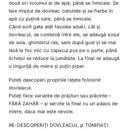
două ori volumul ei de apă, până se înmoaie. Se
taie miezul de dovleac cubuleţe şi se fierbe în
apă cu puţină sare, până se înmoaie.
Când sunt gata atât fasolea aduki, cât şi
dovleacul, se combină între ele, se adaugă sosul
de soia, ghimbirul ras, sare după gust şi se mai
lasă la foc mic cu capacul pus pe o parte, până
lichidul se reduce la jumătate. La final se adaugă
o linguriţă de miere şi puţin piper.
Puteţi descoperi propriile reţete folosind
dovleacul.
Puteţi face variante de prăjituri sau plăcinte –
FĂRĂ ZAHĂR – şi servite la final cu un adaos de
miere, daca mai este nevoie.
RE-DESCOPERIŢI DOVLEACUL şi TONIFIAŢI