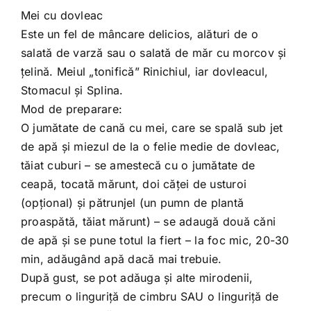
Mei cu dovleac
Este un fel de mâncare delicios, alături de o
salată de varză sau o salată de măr cu morcov şi
ţelină. Meiul „tonifică” Rinichiul, iar dovleacul,
Stomacul şi Splina.
Mod de preparare:
O jumătate de cană cu mei, care se spală sub jet
de apă şi miezul de la o felie medie de dovleac,
tăiat cuburi – se amestecă cu o jumătate de
ceapă, tocată mărunt, doi căţei de usturoi
(opţional) şi pătrunjel (un pumn de plantă
proaspătă, tăiat mărunt) – se adaugă două căni
de apă şi se pune totul la fiert – la foc mic, 20-30
min, adăugând apă dacă mai trebuie.
După gust, se pot adăuga şi alte mirodenii,
precum o linguriţă de cimbru SAU o linguriţă de