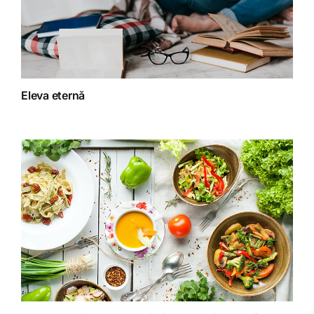
Fără categorie
Fitoterapie
Eleva eternă
Gatit creativ
Homeopatie
Retete fructariene
Retete preparate
Retete Raw (nepreparate termic)