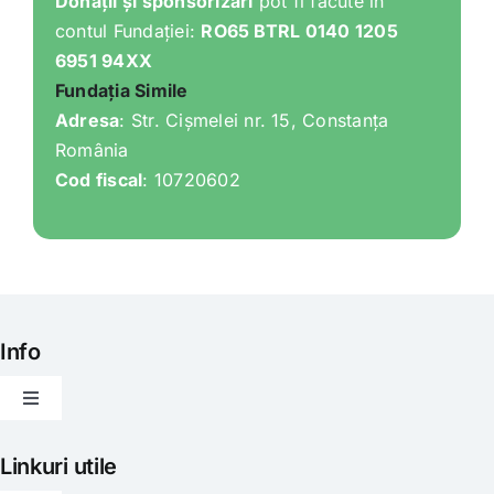
Donații și sponsorizări
pot fi făcute în
contul Fundației:
RO65 BTRL 0140 1205
6951 94XX
Fundația Simile
Adresa
: Str. Cișmelei nr. 15, Constanța
România
Cod fiscal
: 10720602
Info
Toggle
Navigation
Articole
Linkuri utile