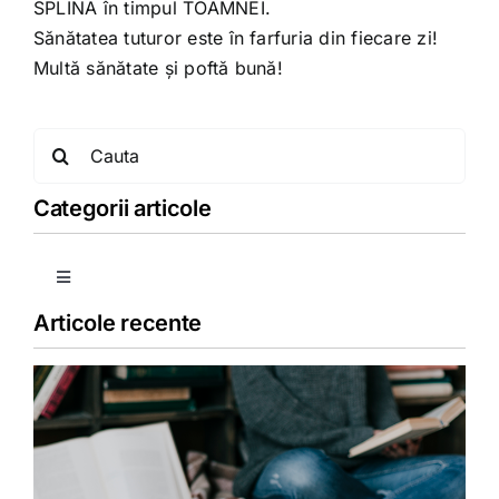
SPLINA în timpul TOAMNEI.
Sănătatea tuturor este în farfuria din fiecare zi!
Multă sănătate şi poftă bună!
Search
for:
Categorii articole
Toggle
Navigation
Articole recente
Copii
Detoxifiere
Dieta