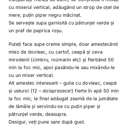
cu mixerul vertical, adăugând un strop de oţel de
mere, puţin piper negru măcinat.
Se serveşte supa garnisită cu pătrunjel verde şi
un praf de paprica roşu.
Puteţi face supe creme simple, doar amestecând
miez de dovleac, cu cartof, ceapă şi ceva
mirodenii (cimbru, rozmarin etc) şi fierbând 50
min la foc mic, apoi pasându-le sau mixându-le
cu un mixer vertical.
Alt amestec interesant – gulie cu dovleac, ceapă
şi usturoi (12 – doisprezece!) fierte în apă 50 min
la foc mic, la final adăugat zeamă de la jumătate
de lămâie şi servindu-se cu puţin piper şi
pătrunjel verde, deasupra.
Desigur, veţi pune sare după gust.