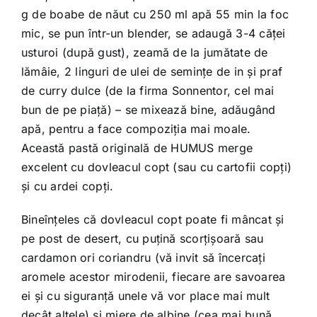
g de boabe de năut cu 250 ml apă 55 min la foc
mic, se pun într-un blender, se adaugă 3-4 căţei
usturoi (după gust), zeamă de la jumătate de
lămâie, 2 linguri de ulei de seminţe de in şi praf
de curry dulce (de la firma Sonnentor, cel mai
bun de pe piaţă) – se mixează bine, adăugând
apă, pentru a face compoziţia mai moale.
Această pastă originală de HUMUS merge
excelent cu dovleacul copt (sau cu cartofii copţi)
şi cu ardei copţi.
Bineînţeles că dovleacul copt poate fi mâncat şi
pe post de desert, cu puţină scorţişoară sau
cardamon ori coriandru (vă invit să încercaţi
aromele acestor mirodenii, fiecare are savoarea
ei şi cu siguranţă unele vă vor place mai mult
decât altele) şi miere de albine (cea mai bună