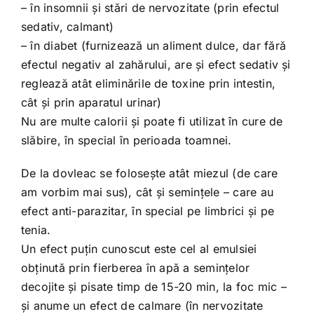
– în insomnii şi stări de nervozitate (prin efectul
sedativ, calmant)
– în diabet (furnizează un aliment dulce, dar fără
efectul negativ al zahărului, are şi efect sedativ şi
reglează atât eliminările de toxine prin intestin,
cât şi prin aparatul urinar)
Nu are multe calorii şi poate fi utilizat în cure de
slăbire, în special în perioada toamnei.
De la dovleac se foloseşte atât miezul (de care
am vorbim mai sus), cât şi seminţele – care au
efect anti-parazitar, în special pe limbrici şi pe
tenia.
Un efect puţin cunoscut este cel al emulsiei
obţinută prin fierberea în apă a seminţelor
decojite şi pisate timp de 15-20 min, la foc mic –
şi anume un efect de calmare (în nervozitate