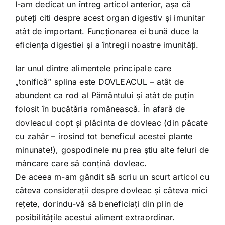
Shop
I-am dedicat un întreg articol anterior, aşa că
puteţi citi despre acest organ digestiv şi imunitar
atât de important. Funcţionarea ei bună duce la
Tratamente naturale
eficienţa digestiei şi a întregii noastre imunităţi.
Iar unul dintre alimentele principale care
Iubim fructele
„tonifică” splina este DOVLEACUL – atât de
abundent ca rod al Pământului şi atât de puţin
folosit în bucătăria românească. În afară de
dovleacul copt şi plăcinta de dovleac (din păcate
cu zahăr – irosind tot beneficul acestei plante
minunate!), gospodinele nu prea ştiu alte feluri de
mâncare care să conţină dovleac.
De aceea m-am gândit să scriu un scurt articol cu
câteva consideraţii despre dovleac şi câteva mici
reţete, dorindu-vă să beneficiaţi din plin de
posibilităţile acestui aliment extraordinar.