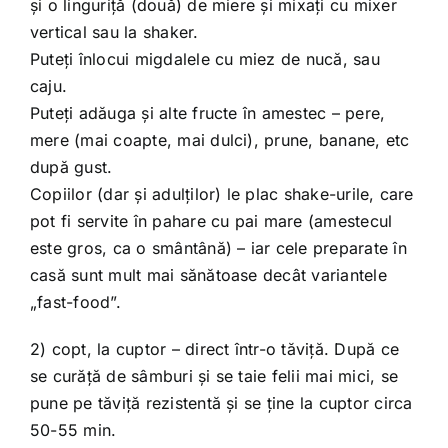
şi o linguriţă (două) de miere şi mixaţi cu mixer
vertical sau la shaker.
Puteţi înlocui migdalele cu miez de nucă, sau
caju.
Puteţi adăuga şi alte fructe în amestec – pere,
mere (mai coapte, mai dulci), prune, banane, etc
după gust.
Copiilor (dar şi adulţilor) le plac shake-urile, care
pot fi servite în pahare cu pai mare (amestecul
este gros, ca o smântână) – iar cele preparate în
casă sunt mult mai sănătoase decât variantele
„fast-food”.
2) copt, la cuptor – direct într-o tăviţă. După ce
se curăţă de sâmburi şi se taie felii mai mici, se
pune pe tăviţă rezistentă şi se ţine la cuptor circa
50-55 min.