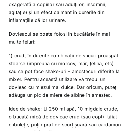
exagerată a copiilor sau adulţilor, insomnii,
agitaţie) şi un efect calmant în durerile din
inflamaţiile căilor urinare.
Dovleacul se poate folosi în bucătărie în mai
multe feluri:
1) crud, în diferite combinaţii de sucuri proaspăt
stoarse (împreună cu morcov, măr, ţelină, etc)
sau se pot face shake-uri – amestecuri diferite la
mixer. Pentru această utilizare vă trebui un
dovleac cu miezul mai dulce. Dar oricum, puteţi
adăuga un pic de miere de albine în amestec.
Idee de shake: Ll 250 ml apă, 10 migdale crude,
o bucată mică de dovleac crud (sau copt), tăiat
cubuleţe, puţin praf de scorţişoară sau cardamon