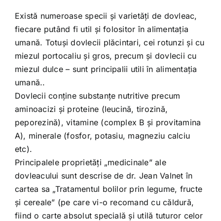
Există numeroase specii şi varietăţi de dovleac,
fiecare putând fi util şi folositor în alimentaţia
umană. Totuşi dovlecii plăcintari, cei rotunzi şi cu
miezul portocaliu şi gros, precum şi dovlecii cu
miezul dulce – sunt principalii utili în alimentaţia
umană..
Dovlecii conţine substanţe nutritive precum
aminoacizi şi proteine (leucină, tirozină,
peporezină), vitamine (complex B şi provitamina
A), minerale (fosfor, potasiu, magneziu calciu
etc).
Principalele proprietăţi „medicinale” ale
dovleacului sunt descrise de dr. Jean Valnet în
cartea sa „Tratamentul bolilor prin legume, fructe
şi cereale” (pe care vi-o recomand cu căldură,
fiind o carte absolut specială şi utilă tuturor celor