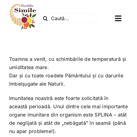
Skip
to
Search
content
Toggl
for:
Navig
Fundatia
Centrul natura
Toamna a venit, cu schimbările de temperatură şi
umiditatea mare.
Dar şi cu toate roadele Pământului şi cu darurile
Articole
îmbelşugate ale Naturii.
Imunitatea noastră este foarte solicitată în
Dr. Soescu
această perioadă. Unul dintre cele mai importante
organe imunitare din organism este SPLINA – atât
Evenimente
de neglijată şi atât de „nebăgată” în seamă (până
nu apar probleme!).