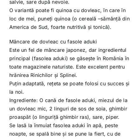
salvie, sare după nevoie.
O variantă poate fi quinoa cu dovleac, în care în
loc de mei, puneţi quinoa (o cereală –sămânţă din
America de Sud, foarte nutritivă şi tonică).
Mâncare de dovleac cu fasole aduki
Este un fel de mâncare japonez, dar ingredientul
principal (fasolea aduki) se găseşte în România în
toate magazinele naturiste. Este excelent pentru
hrănirea Rinichilor şi Splinei.
Puţin adaptată, reţeta se poate folosi cu succes şi
la noi.
Ingrediente: O cană de fasole aduki, miezul de la
un dovleac mic, 2 linguri de sos de soia, ghimbir
proaspăt (o linguriţă ghimbir ras), sare, piper.
Se lasă la înmuiat fasolea aduki în apă, peste
noapte, se spală bine şi se pune la fiert, cu de