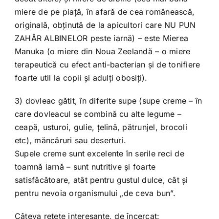
miere de pe piaţă, în afară de cea românească,
originală, obţinută de la apicultori care NU PUN
ZAHĂR ALBINELOR peste iarnă) – este Mierea
Manuka (o miere din Noua Zeelandă – o miere
terapeutică cu efect anti-bacterian şi de tonifiere
foarte util la copii şi adulţi obosiţi).
3) dovleac gătit, în diferite supe (supe creme – în
care dovleacul se combină cu alte legume –
ceapă, usturoi, gulie, ţelină, pătrunjel, brocoli
etc), măncăruri sau deserturi.
Supele creme sunt excelente în serile reci de
toamnă iarnă – sunt nutritive şi foarte
satisfăcătoare, atât pentru gustul dulce, cât şi
pentru nevoia organismului „de ceva bun”.
Câteva reţete interesante, de încercat: