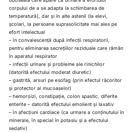
oboseala care apare ca urmare a efortului
corpului de a se adapta la schimbarea de
temperatură), dar şi în alte astenii (la elevi,
şcolari, la persoane suprasolicitate mai ales pe
efort intelectual
– în convalescenţă după infecţii respiratorii,
pentru eliminarea secreţiilor reziduale care rămân
în aparatul respirator
– infecţii urinare şi probleme ale rinichilor
(datorită efectului moderat diuretic)
– gastrită, arsuri pe esofag (prin efectul răcoritor
şi protector al mucoaselor)
– hemoroizi, constipaţie, colon spastic, diferite
enterite – datorită efectului emolient şi laxativ
– în afecţiuni cardiace (ca urmare a conţinutului în
minerale, în special în potasiu şi a efectului
sedativ)