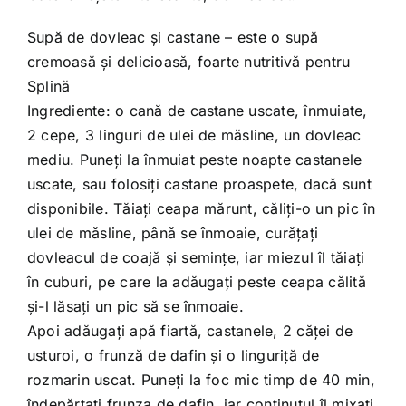
Supă de dovleac şi castane – este o supă
cremoasă şi delicioasă, foarte nutritivă pentru
Splină
Ingrediente: o cană de castane uscate, înmuiate,
2 cepe, 3 linguri de ulei de măsline, un dovleac
mediu. Puneţi la înmuiat peste noapte castanele
uscate, sau folosiţi castane proaspete, dacă sunt
disponibile. Tăiaţi ceapa mărunt, căliţi-o un pic în
ulei de măsline, până se înmoaie, curăţaţi
dovleacul de coajă şi seminţe, iar miezul îl tăiaţi
în cuburi, pe care la adăugaţi peste ceapa călită
şi-l lăsaţi un pic să se înmoaie.
Apoi adăugaţi apă fiartă, castanele, 2 căţei de
usturoi, o frunză de dafin şi o linguriţă de
rozmarin uscat. Puneţi la foc mic timp de 40 min,
îndepărtaţi frunza de dafin, iar conţinutul îl mixaţi