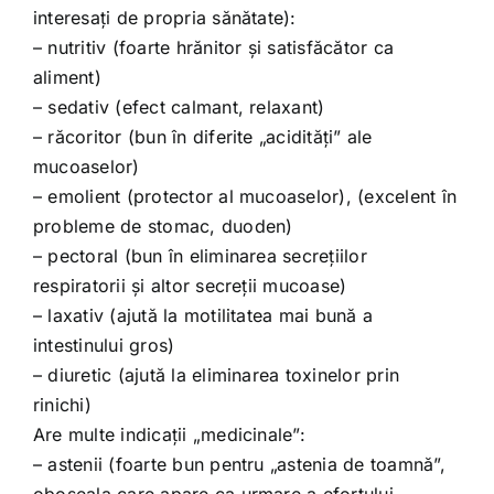
interesaţi de propria sănătate):
– nutritiv (foarte hrănitor şi satisfăcător ca
aliment)
– sedativ (efect calmant, relaxant)
– răcoritor (bun în diferite „acidităţi” ale
mucoaselor)
– emolient (protector al mucoaselor), (excelent în
probleme de stomac, duoden)
– pectoral (bun în eliminarea secreţiilor
respiratorii şi altor secreţii mucoase)
– laxativ (ajută la motilitatea mai bună a
intestinului gros)
– diuretic (ajută la eliminarea toxinelor prin
rinichi)
Are multe indicaţii „medicinale”:
– astenii (foarte bun pentru „astenia de toamnă”,