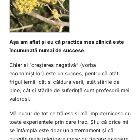
Așa am aflat și eu că practica mea zilnică este
încununată numai de succese.
Chiar și ”creșterea negativă” (vorba
economiștilor) este un succes, pentru că atât
frigul iernii, cât și căldura verii, atât stările de
bine, cât și stările de suferință sunt profesorii mei
valoroși.
Mă bucur de tot ce trăiesc și mă împuternicesc cu
toate experiențele prin care trec. Știu că orice mi
se întâmplă este doar un anternament și că
puterile mele interioare cresc cu fiecare exersare