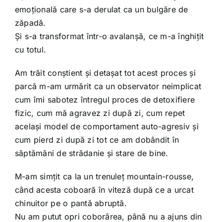
emoțională care s-a derulat ca un bulgăre de
zăpadă.
Și s-a transformat într-o avalanșă, ce m-a înghițit
cu totul.
Am trăit conștient și detașat tot acest proces și
parcă m-am urmărit ca un observator neimplicat
cum îmi sabotez întregul proces de detoxifiere
fizic, cum mă agravez zi după zi, cum repet
același model de comportament auto-agresiv și
cum pierd zi după zi tot ce am dobândit în
săptămâni de strădanie și stare de bine.
M-am simțit ca la un trenuleț mountain-rousse,
când acesta coboară în viteză după ce a urcat
chinuitor pe o pantă abruptă.
Nu am putut opri coborârea, până nu a ajuns din