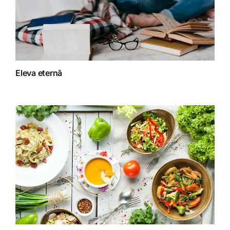
Fără categorie
Fitoterapie
Eleva eternă
Gatit creativ
Homeopatie
Retete fructariene
Retete preparate