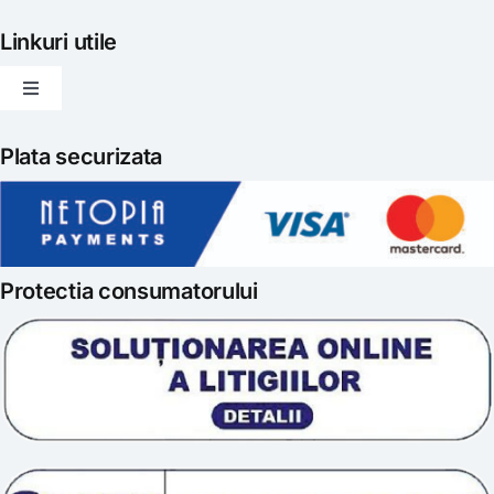
Navigation
Articole
Linkuri utile
Toggle
Evenimente
Navigation
Politica de livrare
Plata securizata
Gatit creativ
Politica de retur
Iubim fructele
Protectia consumatorului
Prelucrarea datelor
Scoala „Sanatate 5D”
Termeni si conditii
Tratamente naturale
Politica cookie