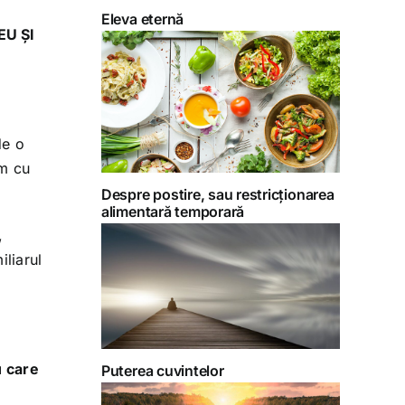
Eleva eternă
EU ȘI
de o
ăm cu
Despre postire, sau restricționarea
alimentară temporară
,
iliarul
u care
Puterea cuvintelor