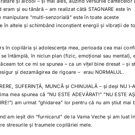
rătare și alcool – și mai ales, auzind versurile cântecelor 
d eram și eu tânără – am realizat câtă STAGNARE este în
e manipulare ”multi-senzorială” este în toate aceste
în altele și schimbând inconștient energii și vibrații de t
ors în copilăria și adolescența mea, perioada cea mai conf
se întâmplă, în niciun plan (fizic, emoțional sau mental),
ăceam tot ce mi se spunea – ca un vițel bine dresat – și st
, desigur și dezamăgirea de rigoare – erau NORMALUL.
 DURERE, SUFERINȚĂ, MUNCĂ și CHINUIALĂ – și deși NU I-
nima mea spunea că ”NU ESTE ADEVĂRAT!” ”NU ESTE AȘ
!”) am urmat ”ghidarea” lor pentru că nu am știut mai b
 am ieșit din ”furnicarul” de la Vama Veche și am luat î
 stresurile și traumele copilăriei mele.