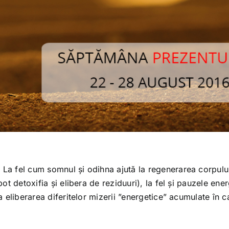
 La fel cum somnul și odihna ajută la regenerarea corpului
pot detoxifia și elibera de reziduuri), la fel și pauzele ene
la eliberarea diferitelor mizerii ”energetice” acumulate în c