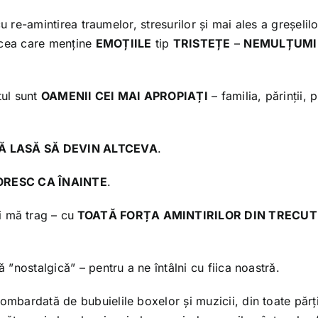
 cu re-amintirea traumelor, stresurilor și mai ales a greșelilo
 cea care menține
EMOȚIILE
tip
TRISTEȚE
–
NEMULȚUM
tul sunt
OAMENII CEI MAI APROPIAȚI
– familia, părinții, p
MĂ LASĂ SĂ DEVIN ALTCEVA
.
RESC CA ÎNAINTE
.
i mă trag – cu
TOATĂ FORȚA AMINTIRILOR DIN TRECU
ă ”nostalgică” – pentru a ne întâlni cu fiica noastră.
ombardată de bubuielile boxelor și muzicii, din toate părți