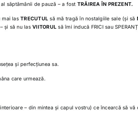
l al săptămânii de pauză – a fost
TRĂIREA ÎN PREZENT.
 mai las
TRECUTUL
să mă tragă în nostalgiile sale (și să
– și să nu las
VIITORUL
să îmi inducă FRICI sau SPERAN
sețea și perfecțiunea sa.
ămâna care urmează.
u interioare – din mintea și capul vostru) ce încearcă să vă