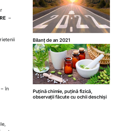
r
IRE
–
rietenii
Bilanț de an 2021
T
– în
Puțină chimie, puțină fizică,
observații făcute cu ochii deschiși
le,