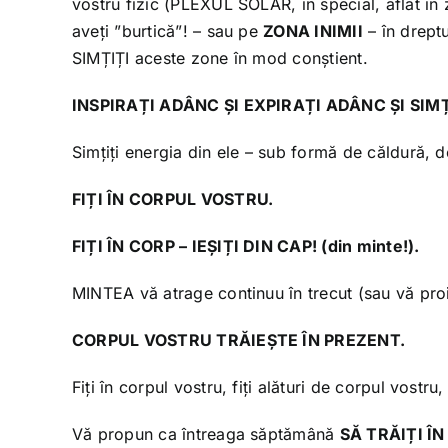
vostru fizic (PLEXUL SOLAR, în special, aflat î
aveți ”burtică”! – sau pe
ZONA INIMII
– în dreptu
SIMȚIȚI aceste zone în mod conștient.
INSPIRAȚI ADÂNC ȘI EXPIRAȚI ADÂNC ȘI SIM
Simțiți energia din ele – sub formă de căldură, de
FIȚI ÎN CORPUL VOSTRU.
FIȚI ÎN CORP – IEȘIȚI DIN CAP! (din minte!).
MINTEA vă atrage continuu în trecut (sau vă proie
CORPUL VOSTRU TRĂIEȘTE ÎN PREZENT.
Fiți în corpul vostru, fiți alături de corpul vostru
Vă propun ca întreaga săptămână
SĂ TRĂIȚI Î