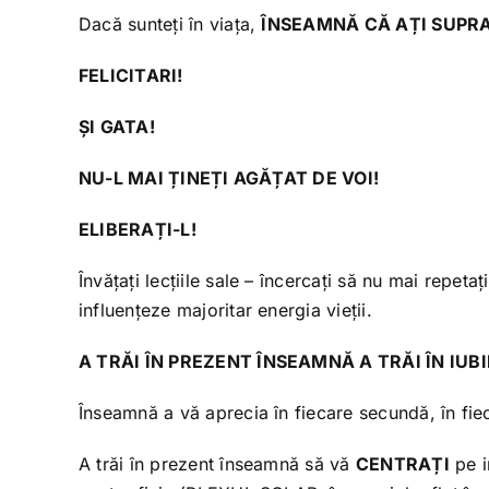
Dacă sunteți în viața,
ÎNSEAMNĂ CĂ AȚI SUPRA
FELICITARI!
ȘI GATA!
NU-L MAI ȚINEȚI AGĂȚAT DE VOI!
ELIBERAȚI-L!
Învățați lecțiile sale – încercați să nu mai repeta
influențeze majoritar energia vieții.
A TRĂI ÎN PREZENT ÎNSEAMNĂ A TRĂI ÎN IUBI
Înseamnă a vă aprecia în fiecare secundă, în f
A trăi în prezent înseamnă să vă
CENTRAȚI
pe i