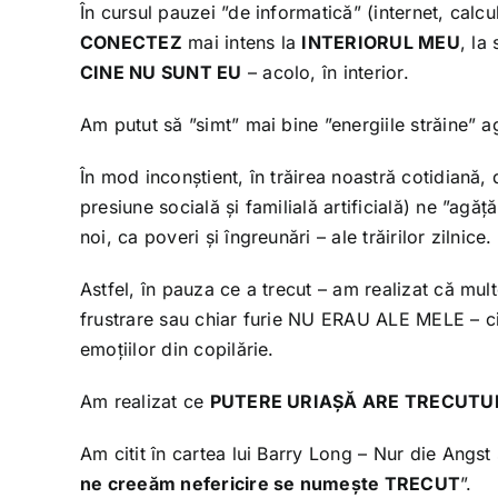
În cursul pauzei ”de informatică” (internet, calcu
CONECTEZ
mai intens la
INTERIORUL MEU
, la
CINE NU SUNT EU
– acolo, în interior.
Am putut să ”simt” mai bine ”energiile străine” ag
În mod inconștient, în trăirea noastră cotidiană, d
presiune socială și familială artificială) ne ”agă
noi, ca poveri și îngreunări – ale trăirilor zilnice.
Astfel, în pauza ce a trecut – am realizat că multe
frustrare sau chiar furie NU ERAU ALE MELE – ci f
emoțiilor din copilărie.
Am realizat ce
PUTERE URIAȘĂ ARE TRECUTU
Am citit în cartea lui Barry Long – Nur die Angst 
ne creeăm nefericire se numește TRECUT
”.