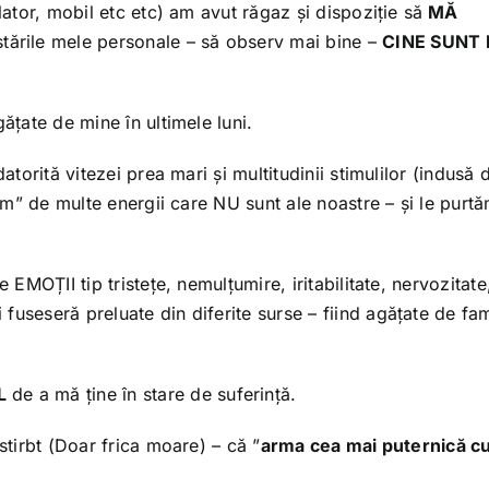
lator, mobil etc etc) am avut răgaz și dispoziție să
MĂ
 stările mele personale – să observ mai bine –
CINE SUNT 
ățate de mine în ultimele luni.
atorită vitezei prea mari și multitudinii stimulilor (indusă 
țăm” de multe energii care NU sunt ale noastre – și le purt
 EMOȚII tip tristețe, nemulțumire, iritabilitate, nervozitate
useseră preluate din diferite surse – fiind agățate de fam
L
de a mă ține în stare de suferință.
stirbt (Doar frica moare) – că ”
arma cea mai puternică c