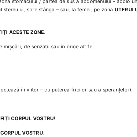
n zona stomacului / partea de sus a abdomenului – acolo u
l sternului, spre stânga – sau, la femei, pe zona
UTERUL
ȚIȚI ACESTE ZONE.
 mișcări, de senzații sau în orice alt fel.
ctează în viitor – cu puterea fricilor sau a speranțelor).
,
FIȚI CORPUL VOSTRU
!
N CORPUL VOSTRU
.