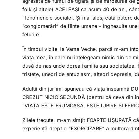
agresată de fumul de țigară și de mirosurile de g
folk și altele) ACELEAȘI ca acum 40 de ani, cân
”fenomenele sociale”. Și mai ales, câtă putere d
”conglomerări” de ființe umane – înghesuite unele 
felurile.
În timpul vizitei la Vama Veche, parcă m-am înt
viața mea, în care nu înțelegeam nimic din ce mi 
dusă de nas unde dorea familia sau societatea, f
tristețe, uneori de entuziasm, alteori depresie
Adulții din jur îmi spuneau că viața înseamnă
CREZUT NICIO SECUNDĂ (pentru că ceva din i
”VIAȚA ESTE FRUMOASĂ, ESTE IUBIRE ȘI FERICIRE
Zilele trecute, m-am simțit FOARTE UȘURATĂ când
experiență drept o ”EXORCIZARE” a multora dintre