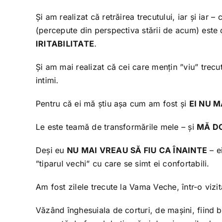
Și am realizat că retrăirea trecutului, iar și iar –
(percepute din perspectiva stării de acum) este
IRITABILITATE
.
Și am mai realizat că cei care mențin ”viu” trecu
intimi.
Pentru că ei mă știu așa cum am fost și
EI NU 
Le este teamă de transformările mele – și
MĂ DO
Deși eu
NU MAI VREAU SĂ FIU CA ÎNAINTE
– e
”tiparul vechi” cu care se simt ei confortabili.
Am fost zilele trecute la Vama Veche, într-o vizit
Văzând înghesuiala de corturi, de mașini, fiind b