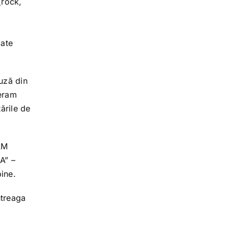
(rock,
oate
uză din
 eram
ările de
AM
A” –
ine.
ntreaga