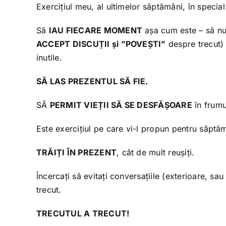
Exercițiul meu, al ultimelor săptămâni, în specia
Să
IAU FIECARE MOMENT
așa cum este – să nu
ACCEPT DISCUȚII și ”POVEȘTI”
despre trecut) 
inutile.
SĂ LAS PREZENTUL SĂ FIE.
SĂ
PERMIT VIEȚII SĂ SE DESFĂȘOARE
în frumu
Este exercițiul pe care vi-l propun pentru săpt
TRĂIȚI ÎN PREZENT
, cât de mult reușiți.
Încercați să evitați conversațiile (exterioare, sa
trecut.
TRECUTUL A TRECUT!