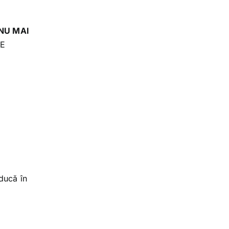
NU MAI
ȚE
 ducă în