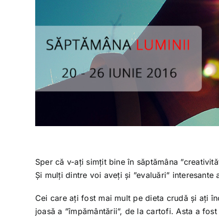
Sper că v-ați simțit bine în
săptămâna ”creativităț
Și mulți dintre voi aveți și ”evaluări” interesante 
Cei care ați fost mai mult pe dieta crudă și ați în
joasă a ”împământării”, de la cartofi. Asta a f