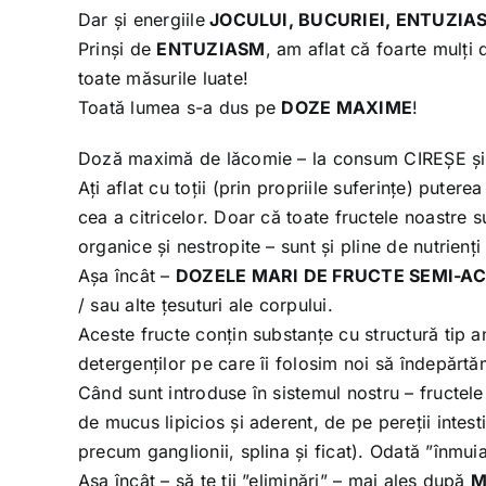
Dar și energiile
JOCULUI, BUCURIEI, ENTUZIA
Prinși de
ENTUZIASM
, am aflat că foarte mulți
toate măsurile luate!
Toată lumea s-a dus pe
DOZE MAXIME
!
Doză maximă de lăcomie – la consum CIREȘE ș
Ați aflat cu toții (prin propriile suferințe) puter
cea a citricelor. Doar că toate fructele noastre 
organice și nestropite – sunt și pline de nutrienți 
Așa încât –
DOZELE MARI DE FRUCTE SEMI-AC
/ sau alte țesuturi ale corpului.
Aceste fructe conțin substanțe cu structură tip 
detergenților pe care îi folosim noi să îndepărtă
Când sunt introduse în sistemul nostru – fructele
de mucus lipicios și aderent, de pe pereții intest
precum ganglionii, splina și ficat). Odată ”înmui
Așa încât – să te ții ”eliminări” – mai ales după
M