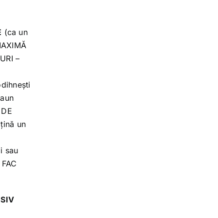
E
(ca un
 MAXIMĂ
SURI –
odihnești
caun
T DE
țină un
ii sau
U FAC
SIV