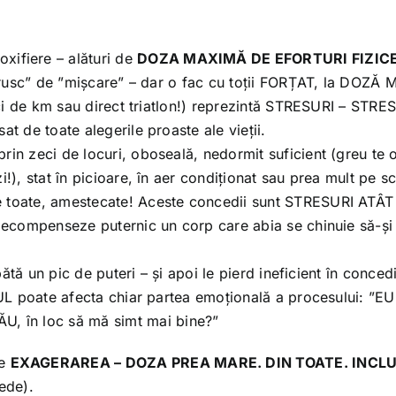
ifiere – alături de
DOZA MAXIMĂ DE EFORTURI FIZIC
 ”brusc” de ”mișcare” – dar o fac cu toții FORȚAT, la DOZĂ
zeci de km sau direct triatlon!) reprezintă STRESURI – STRE
t de toate alegerile proaste ale vieții.
rin zeci de locuri, oboseală, nedormit suficient (greu te 
i!), stat în picioare, în aer condiționat sau prea mult pe s
e toate, amestecate! Aceste concedii sunt STRESURI ATÂ
 decompenseze puternic un corp care abia se chinuie să-și 
apătă un pic de puteri – și apoi le pierd ineficient în conced
ESUL poate afecta chiar partea emoțională a procesului: ”E
 în loc să mă simt mai bine?”
te
EXAGERAREA – DOZA PREA MARE. DIN TOATE. INCLU
ede).