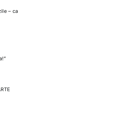
ile – ca
a!”
ARTE