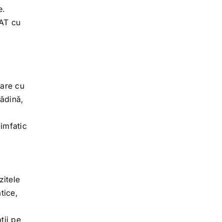
e.
RAT cu
are cu
rădină,
limfatic
zitele
tice,
.
ții pe