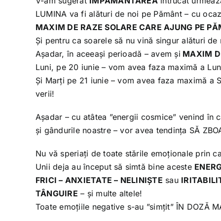
V-am sugerat
ÎMPĂMÂNTAREA
întrucât urmea
LUMINA va fi alături de noi pe Pământ – cu oca
MAXIM DE RAZE SOLARE CARE AJUNG PE P
Și pentru ca soarele să nu vină singur alături de 
Așadar, în aceeași perioadă – avem și
MAXIM D
Luni, pe 20 iunie – vom avea faza maximă a Luni
Și Marți pe 21 iunie – vom avea faza maximă a So
verii!
Așadar – cu atâtea ”energii cosmice” venind în 
și gândurile noastre – vor avea tendința SĂ 
Nu vă speriați de toate stările emoționale prin ca
Unii deja au început să simtă bine aceste
ENERG
FRICI – ANXIETATE – NELINIȘTE
sau
IRITABIL
TÂNGUIRE
– și multe altele!
Toate emoțiile negative s-au ”simțit” ÎN DOZĂ 