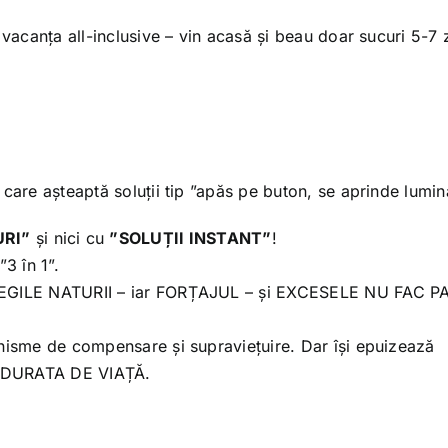
 vacanța all-inclusive – vin acasă și beau doar sucuri 5-7 z
care așteaptă soluții tip ”apăs pe buton, se aprinde lumin
URI”
și nici cu
”SOLUȚII INSTANT”
!
”3 în 1”.
 LEGILE NATURII – iar FORȚAJUL – și EXCESELE NU FAC P
anisme de compensare și supraviețuire. Dar își epuizează
ă DURATA DE VIAȚĂ.