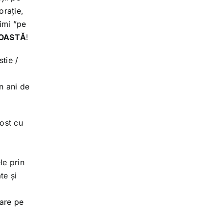
orație,
rimi ”pe
ROASTĂ
!
stie /
n ani de
ost cu
le prin
te și
care pe