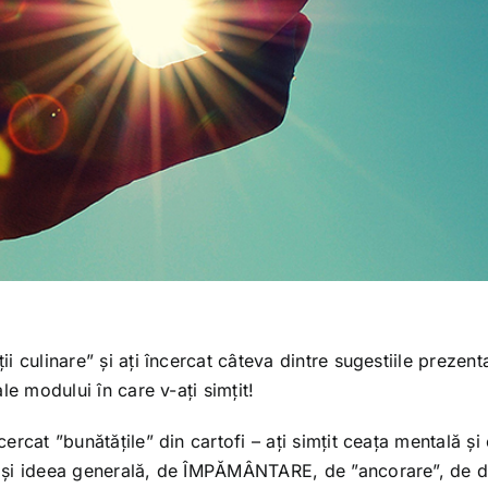
ii culinare”
și ați încercat câteva dintre sugestiile prezent
ale modului în care v-ați simțit!
cercat ”bunătățile” din cartofi – ați simțit ceața mentală și
ost și ideea generală, de ÎMPĂMÂNTARE, de ”ancorare”, de 