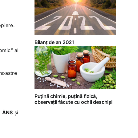
opiere.
Bilanț de an 2021
omic” al
noastre
Puțină chimie, puțină fizică,
observații făcute cu ochii deschiși
LÂNS
și