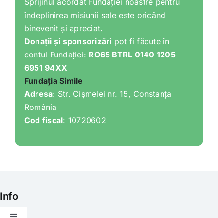
Sprijinul acordat Fundației noastre pentru
îndeplinirea misiunii sale este oricând
binevenit și apreciat.
Donații și sponsorizări
pot fi făcute în
contul Fundației:
RO65 BTRL 0140 1205
6951 94XX
Fundația Simile
Adresa
: Str. Cișmelei nr. 15, Constanța
România
Cod fiscal
: 10720602
Info