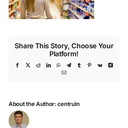
Shop
Tratamente naturale
Iubim fructele
Share This Story, Choose Your
Platform!
Facebook
X
Reddit
LinkedIn
WhatsApp
Telegram
Tumblr
Pinterest
Vk
Xing
Email
About the Author:
centruln