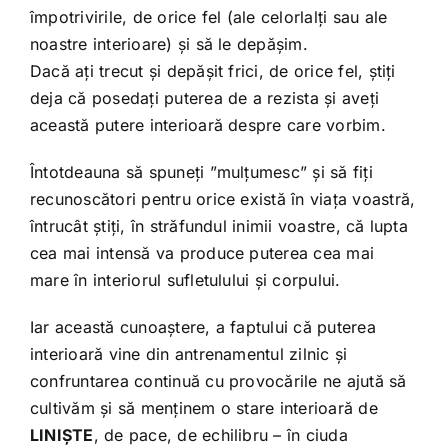
împotrivirile, de orice fel (ale celorlalți sau ale
noastre interioare) și să le depășim.
Dacă ați trecut și depășit frici, de orice fel, știți
deja că posedați puterea de a rezista și aveți
această putere interioară despre care vorbim.
Întotdeauna să spuneți ”mulțumesc” și să fiți
recunoscători pentru orice există în viața voastră,
întrucât știți, în străfundul inimii voastre, că lupta
cea mai intensă va produce puterea cea mai
mare în interiorul sufletulului și corpului.
Iar această cunoaștere, a faptului că puterea
interioară vine din antrenamentul zilnic și
confruntarea continuă cu provocările ne ajută să
cultivăm și să menținem o stare interioară de
LINIȘTE
, de pace, de echilibru – în ciuda