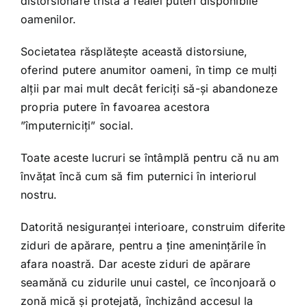
distorsionare tristă a realei puteri disponibile
oamenilor.
Societatea răsplătește această distorsiune,
oferind putere anumitor oameni, în timp ce mulți
alții par mai mult decât fericiți să-și abandoneze
propria putere în favoarea acestora
”împuterniciți” social.
Toate aceste lucruri se întâmplă pentru că nu am
învățat încă cum să fim puternici în interiorul
nostru.
Datorită nesiguranței interioare, construim diferite
ziduri de apărare, pentru a ține amenințările în
afara noastră. Dar aceste ziduri de apărare
seamănă cu zidurile unui castel, ce înconjoară o
zonă mică și protejată, închizând accesul la