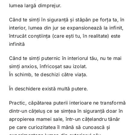
lumea largă dimprejur.
Când te simți în siguranță și stăpân pe forța ta, în
interior, lumea din jur se expansionează la infinit,
întrucât conștiința (care ești tu, în realitate) este
infinită
Când te simți puternic în interiorul tău, nu te mai
simți anxios, înfricoșat sau izolat.
În schimb, te deschizi către viața.
În deschidere există multă putere.
Practic, căpătarea puterii interioare ne transformă
dintr-un cățeluș ce se simțea în siguranță doar în
apropierea mamei sale, într-un cățelandru tânăr
pe care curiozitatea îl mână să cunoască și