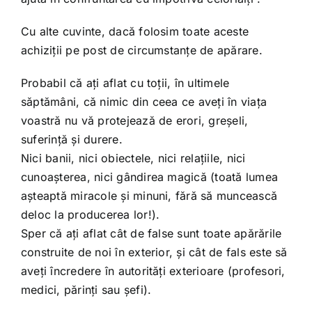
Cu alte cuvinte, dacă folosim toate aceste
achiziții pe post de circumstanțe de apărare.
Probabil că ați aflat cu toții, în ultimele
săptămâni, că nimic din ceea ce aveți în viața
voastră nu vă protejează de erori, greșeli,
suferință și durere.
Nici banii, nici obiectele, nici relațiile, nici
cunoașterea, nici gândirea magică (toată lumea
așteaptă miracole și minuni, fără să muncească
deloc la producerea lor!).
Sper că ați aflat cât de false sunt toate apărările
construite de noi în exterior, și cât de fals este să
aveți încredere în autorități exterioare (profesori,
medici, părinți sau șefi).