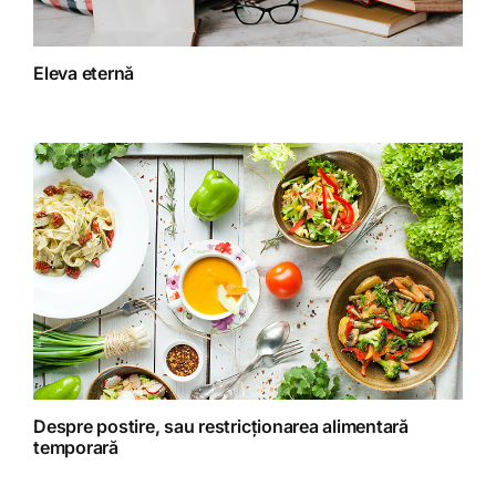
Fitoterapie
Eleva eternă
Gatit creativ
Homeopatie
Retete fructariene
Retete preparate
Retete Raw (nepreparate termic)
Despre postire, sau restricționarea alimentară
temporară
Spiritualitate