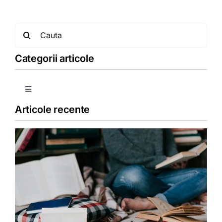
Search
for:
Categorii articole
Toggle
Navigation
Articole recente
Copii
Detoxifiere
Dieta
Fără categorie