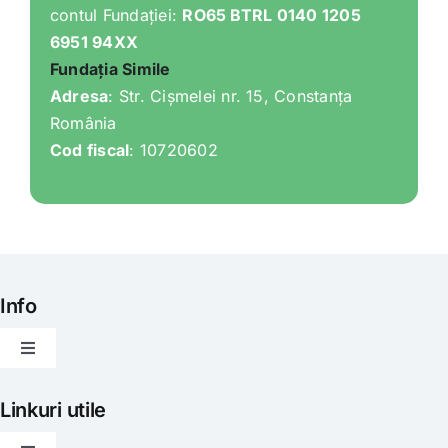
contul Fundației:
RO65 BTRL 0140 1205
6951 94XX
Fundația Simile
Adresa
: Str. Cișmelei nr. 15, Constanța
România
Cod fiscal
: 10720602
Info
Toggle
Navigation
Articole
Linkuri utile