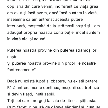
copilăria din care venim, indiferent ce viață grea
am avut și încă avem, dacă încă suntem în viață,
înseamnă că am antrenat această putere
interioară, moștenită de la strămoșii noștri și i-am
adăugat propria noastră contribuție, încât suntem
în viață aici și acum!
Puterea noastră provine din puterea strămoșilor
noștri.
Și puterea noastră provine din propriile noastre
”antrenamente”.
Dacă nu există luptă și zbatere, nu există putere.
Fără antrenamente continue, mușchii se atrofiază
și devin flaști, inutilizabili.
Toți cei care mergeți la sala de fitness știți asta.
Cum faceți o pauză de câteva săptămâni, cum iar