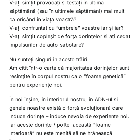
Shop
V-ați simțit provocați și testați în ultima
săptămână (sau în ultimele săptămâni) mai mult
ca oricând în viața voastră?
Tratamente naturale
V-ați confruntat cu ”umbrele” voastre iar și iar?
V-ați simțit copleșit de forța dorințelor și ați cedat
Iubim fructele
impulsurilor de auto-sabotare?
Nu sunteți singuri în aceste trăiri.
Am citit într-o carte că majoritatea dorințelor sunt
resimțite în corpul nostru ca o ”foame genetică”
pentru experiențe noi.
În noi înșine, în interiorul nostru, în ADN-ul și
genele noastre există o forță evoluționară care
induce dorințe – induce nevoia de experiențe noi.
Iar aceste dorințe / pofte, această ”foame
interioară” nu este menită să ne hrănească