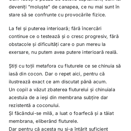
deveniți ”moluște” de canapea, ce nu mai sunt în
stare să se confrunte cu provocările fizice.
La fel și puterea interioară; fără încercări
continue ce o testează și o cresc progresiv, fără
obstacole și dificultăți care o pun mereu la
exersare, nu putem avea putere interioară reală.
Știți cu toții metafora cu fluturele ce se chinuia să
iasă din cocon. Dar o repet aici, pentru că
ilustrează exact ce am discutat până acum.
Un copil a văzut zbaterea fluturelui și chinuiala
acestuia de a ieși din membrana subțire dar
rezistentă a coconului.
ȘI făcândui-se milă, a luat o foarfecă și a tăiat
membrana, eliberând fluturele.
Dar pentru că acesta nu și-a întărit suficient