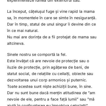
experimenteze lumea din exteriorul său.
La început, cățelușul fuge și vine rapid la mama
sa, în momentele în care se simte în nesiguranță.
Dar în timp, statul de unul singur îi devine din ce
în ce mai natural.
Nu mai are dorința de a fii protejat de mama sau
altcineva.
Sinele nostru se comportă la fel.
Este învățat că are nevoie de protecție sau o
iluzie de protecție, prin agățarea de bani, de
statut social, de relațiile cu ceilalți, obiecte sau
dezvoltarea unui corp armonios și puternic.
Toate acestea sunt niște achiziții bune, în sine.
Dar nu sunt bune dacă mențin atitudinea de ”am
nevoie de ele, pentru a face față lumii” sau ”mă
ajută în confruntarea eu împotriva celorlalți”.