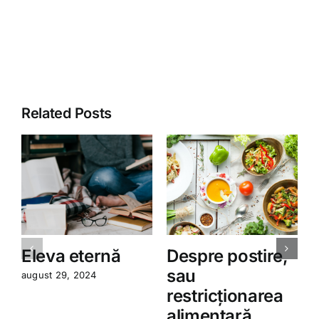
Related Posts
Eleva eternă
Despre postire,
sau
august 29, 2024
restricționarea
a
alimentară