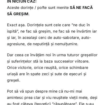
ÎN NICIUN CAZ
!
Aceste dorințe / pofte sunt menite
SĂ NE FACĂ
SĂ GREȘIM
.
Exact așa. Dorințele sunt cele care ”ne duc în
ispită”, ne fac să greșim, ne fac să ne învârtim iar
și iar, în acealași cerc de auto-sabotare, auto-
agresiune, de neputință și nemulțumire.
Dar ceea ce învățăm noi în urma tuturor greșelilor
și suferințelor stă la baza succeselor viitoare.
Orice victorie, orice reușită, orice schimbare
uriașă are în spate zeci și sute de eșecuri și
greșeli.
Pot să vă spun despre mine că nu-mi mai
amintesc prea clar și viu reușitele vieții mele, deși
au fost câteva (teoretic) ”răsunătoare”. Ele s-au