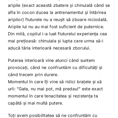
aripile (exact această zbatere și chinuială când se
afla în cocon ducea la antrenamentul și întărirea
aripilor) fluturele nu a reușit să zboare niciodată.
Aripile lui nu au mai fost suficient de puternice.
Din milă, copilul i-a luat fluturelui experiența cea
mai prețioasă: chinuiala și lupta care urma să-i
aducă tăria interioară necesară zborului.
Puterea interioară vine atunci când suntem
provocați, când ne confruntăm cu dificultăți și
când trecem prin durere.
Momentul în care îți vine să ridici brațele și să
urli: ”Gata, nu mai pot, mă predau!” este exact
momentul în care tenacitatea și rezistența ta
capătă și mai multă putere.
Toți avem posibilitatea să ne confruntăm cu