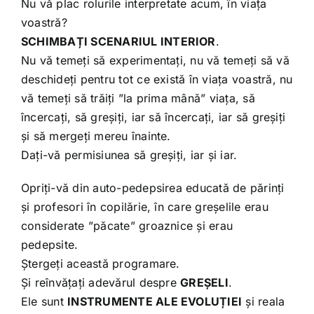
Nu vă plac rolurile interpretate acum, în viața
voastră?
SCHIMBAȚI SCENARIUL INTERIOR
.
Nu vă temeți să experimentați, nu vă temeți să vă
deschideți pentru tot ce există în viața voastră, nu
vă temeți să trăiți ”la prima mână” viața, să
încercați, să greșiți, iar să încercați, iar să greșiți
și să mergeți mereu înainte.
Dați-vă permisiunea să greșiți, iar și iar.
Opriți-vă din auto-pedepsirea educată de părinți
și profesori în copilărie, în care greșelile erau
considerate ”păcate” groaznice și erau
pedepsite.
Ștergeți această programare.
Și reînvățați adevărul despre
GREȘELI
.
Ele sunt
INSTRUMENTE ALE EVOLUȚIEI
și reala