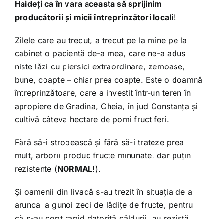
Shop
Haideți ca în vara aceasta să sprijinim
producătorii și micii întreprinzători locali!
Tratamente naturale
Zilele care au trecut, a trecut pe la mine pe la
cabinet o pacientă de-a mea, care ne-a adus
niste lăzi cu piersici extraordinare, zemoase,
Iubim fructele
bune, coapte – chiar prea coapte. Este o doamnă
întreprinzătoare, care a investit într-un teren în
apropiere de Gradina, Cheia, în jud Constanța și
cultivă câteva hectare de pomi fructiferi.
Fără să-i stropească și fără să-i trateze prea
mult, arborii produc fructe minunate, dar puțin
rezistente (
NORMAL
!).
Și oamenii din livadă s-au trezit în situația de a
arunca la gunoi zeci de lădițe de fructe, pentru
că s-au copt rapid datorită căldurii, nu rezistă