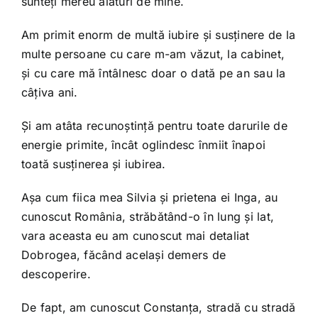
sunteți mereu alături de mine.
Am primit enorm de multă iubire și susținere de la
multe persoane cu care m-am văzut, la cabinet,
și cu care mă întâlnesc doar o dată pe an sau la
câțiva ani.
Și am atâta recunoștință pentru toate darurile de
energie primite, încât oglindesc înmiit înapoi
toată susținerea și iubirea.
Așa cum fiica mea Silvia și prietena ei Inga, au
cunoscut România, străbătând-o în lung și lat,
vara aceasta eu am cunoscut mai detaliat
Dobrogea, făcând același demers de
descoperire.
De fapt, am cunoscut Constanța, stradă cu stradă