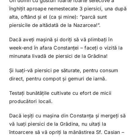
Un domn cu gusturi foarte foarte selective a
înghițit aproape nemestecate 3 piersici, una după
alta, oftând și el (ca și mine): ”parcă sunt
piersicile de altădată de la Nazarcea!”.
Dacă aveți mașină și doriți să vă plimbați în
week-end în afara Constanței – faceți o vizită la
minunata livadă de piersici de la Grădina!
Și luați-vă piersici pe săturate, pentru consum
direct, pentru compot și gemuri de iarnă.
Testați bunătățile cultivate cu efort de micii
producători locali.
Dacă ieșiți cu mașina din Constanța și mergeți să
vă luați piersici de la Grădina, nu uitați la
întoarcere să vă opriți la mănăstirea Sf. Casian –