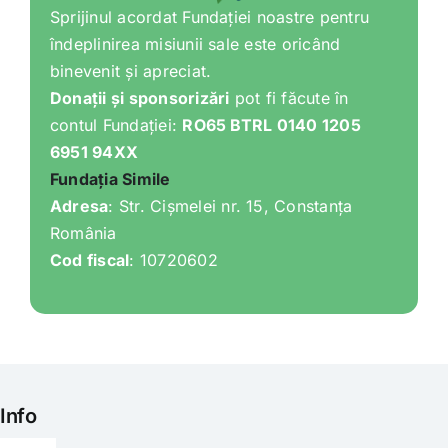
Sprijinul acordat Fundației noastre pentru
îndeplinirea misiunii sale este oricând
binevenit și apreciat.
Donații și sponsorizări
pot fi făcute în
contul Fundației:
RO65 BTRL 0140 1205
6951 94XX
Fundația Simile
Adresa
: Str. Cișmelei nr. 15, Constanța
România
Cod fiscal
: 10720602
Info