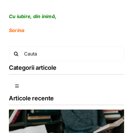
Cu iubire, din inimă,
Sorina
Search
for:
Categorii articole
Toggle
Navigation
Articole recente
Copii
Detoxifiere