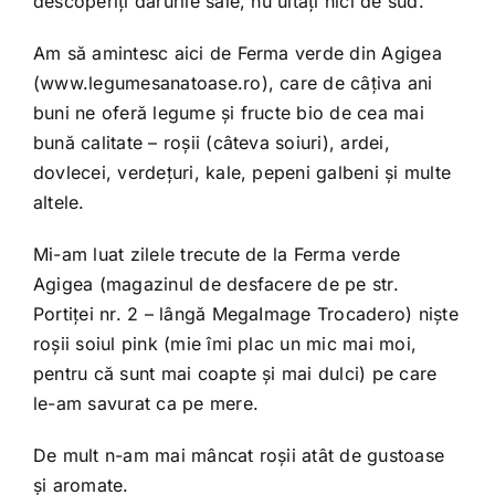
descoperiți darurile sale, nu uitați nici de sud.
Am să amintesc aici de Ferma verde din Agigea
(
www.legumesanatoase.ro
), care de câțiva ani
buni ne oferă legume și fructe bio de cea mai
bună calitate – roșii (câteva soiuri), ardei,
dovlecei, verdețuri, kale, pepeni galbeni și multe
altele.
Mi-am luat zilele trecute de la Ferma verde
Agigea (magazinul de desfacere de pe str.
Portiței nr. 2 – lângă MegaImage Trocadero) niște
roșii soiul pink (mie îmi plac un mic mai moi,
pentru că sunt mai coapte și mai dulci) pe care
le-am savurat ca pe mere.
De mult n-am mai mâncat roșii atât de gustoase
și aromate.