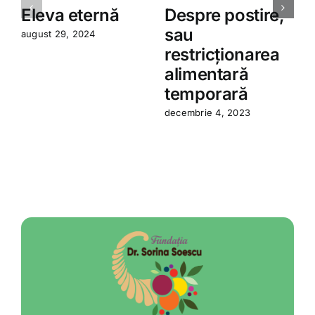
Eleva eternă
Despre postire,
sau
august 29, 2024
restricționarea
a
alimentară
temporară
decembrie 4, 2023