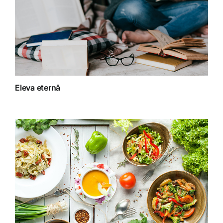
Dieta
Fără categorie
Fitoterapie
Eleva eternă
Gatit creativ
Homeopatie
Retete fructariene
Retete preparate