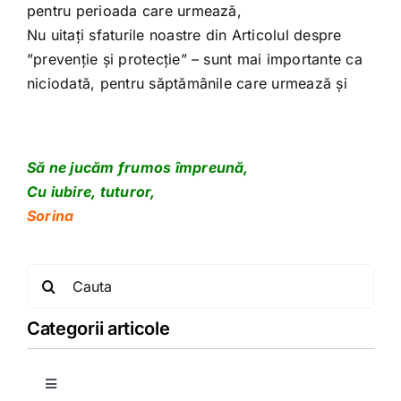
pentru perioada care urmează,
Nu uitați sfaturile noastre din Articolul despre
”prevenție și protecție” – sunt mai importante ca
niciodată, pentru săptămânile care urmează și
Să ne jucăm frumos împreună,
Cu iubire, tuturor,
Sorina
Search
for:
Categorii articole
Toggle