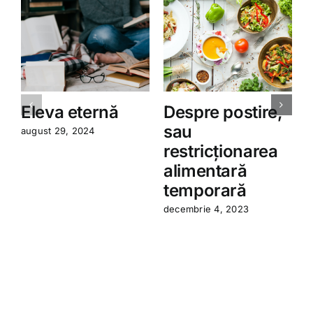
Eleva eternă
Despre postire,
sau
august 29, 2024
restricționarea
a
alimentară
temporară
decembrie 4, 2023