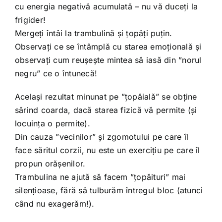
cu energia negativă acumulată – nu vă duceți la
frigider!
Mergeți întâi la trambulină și țopăți puțin.
Observați ce se întâmplă cu starea emoțională și
observați cum reușește mintea să iasă din ”norul
negru” ce o întunecă!
Același rezultat minunat pe ”țopăială” se obține
sărind coarda, dacă starea fizică vă permite (și
locuința o permite).
Din cauza ”vecinilor” și zgomotului pe care îl
face săritul corzii, nu este un exercițiu pe care îl
propun orășenilor.
Trambulina ne ajută să facem ”țopăituri” mai
silențioase, fără să tulburăm întregul bloc (atunci
când nu exagerăm!).