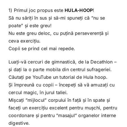
1) Primul joc propus este
HULA-HOOP
!
Să nu săriți în sus și să-mi spuneți că ”nu se
poate” și este greu!
Nu este greu deloc, cu puțină perseverență și
ceva exercițiu.
Copii se prind cel mai repede.
Luați-vă cercuri de gimnastică, de la Decathlon –
și dați la o parte mobila din centrul sufrageriei.
Căutați pe YouTube un tutorial de Hula hoop.
Și împreună cu copii – începeți să vă amuzați cu
cercul magic, în jurul taliei.
Mișcați ”mijlocul” corpului în față și în spate și
faceți un exercițiu excelent pentru mușchi, pentru
coordonare și pentru ”masajul” organelor interne
digestive.