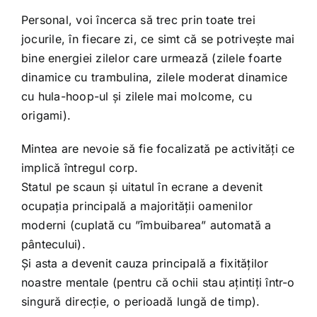
Personal, voi încerca să trec prin toate trei
jocurile, în fiecare zi, ce simt că se potrivește mai
bine energiei zilelor care urmează (zilele foarte
dinamice cu trambulina, zilele moderat dinamice
cu hula-hoop-ul și zilele mai molcome, cu
origami).
Mintea are nevoie să fie focalizată pe activități ce
implică întregul corp.
Statul pe scaun și uitatul în ecrane a devenit
ocupația principală a majorității oamenilor
moderni (cuplată cu ”îmbuibarea” automată a
pântecului).
Și asta a devenit cauza principală a fixităților
noastre mentale (pentru că ochii stau ațintiți într-o
singură direcție, o perioadă lungă de timp).