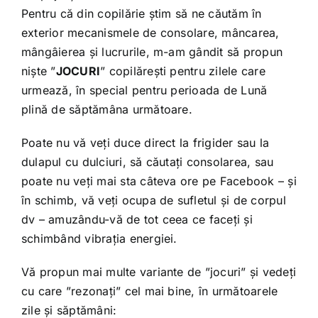
Pentru că din copilărie știm să ne căutăm în
exterior mecanismele de consolare, mâncarea,
mângâierea și lucrurile, m-am gândit să propun
niște ”
JOCURI
” copilărești pentru zilele care
urmează, în special pentru perioada de Lună
plină de săptămâna următoare.
Poate nu vă veți duce direct la frigider sau la
dulapul cu dulciuri, să căutați consolarea, sau
poate nu veți mai sta câteva ore pe Facebook – și
în schimb, vă veți ocupa de sufletul și de corpul
dv – amuzându-vă de tot ceea ce faceți și
schimbând vibrația energiei.
Vă propun mai multe variante de ”jocuri” și vedeți
cu care ”rezonați” cel mai bine, în următoarele
zile și săptămâni: