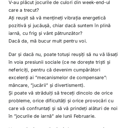
Shop
V-au plăcut jocurile de culori din week-end-ul
care a trecut?
Ați reușit să vă mențineți vibrația energetică
Tratamente naturale
pozitivă și jucăușă, chiar dacă suntem în plină
iarnă, cu frig și vânt pătrunzător?
Iubim fructele
Dacă da, mă bucur mult pentru voi.
Dar și dacă nu, poate totuși reușiți să nu vă lăsați
în voia presiunii sociale (ce ne dorește triști și
nefericiți, pentru că devenim cumpărători
excelenți ai ”mecanismelor de compensare”:
mâncare, ”jucării” și divertisment).
Și poate vă străduiți să treceți dincolo de orice
probleme, orice dificultăți și orice provocări cu
care vă confruntați și să vă prindeți alături de noi
în ”jocurile de iarnă” ale lunii Februarie.