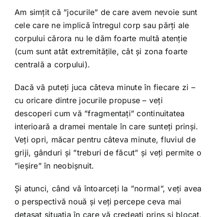
Am simțit că ”jocurile” de care avem nevoie sunt
cele care ne implică întregul corp sau părți ale
corpului cărora nu le dăm foarte multă atenție
(cum sunt atât extremitățile, cât și zona foarte
centrală a corpului).
Dacă vă puteți juca câteva minute în fiecare zi –
cu oricare dintre jocurile propuse – veți
descoperi cum vă ”fragmentați” continuitatea
interioară a dramei mentale în care sunteți prinși.
Veți opri, măcar pentru câteva minute, fluviul de
griji, gânduri și ”treburi de făcut” și veți permite o
”ieșire” în neobișnuit.
Și atunci, când vă întoarceți la ”normal”, veți avea
o perspectivă nouă și veți percepe ceva mai
detașat situația în care vă credeați prins și blocat,