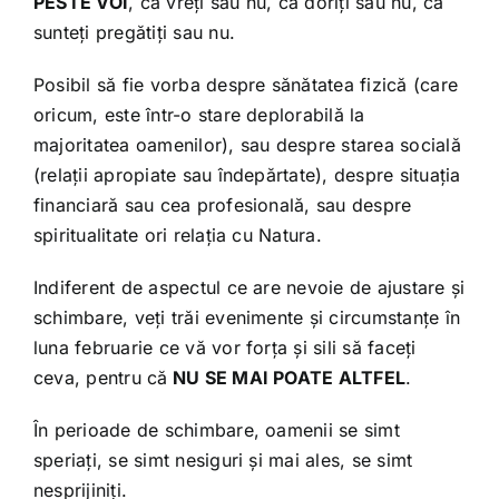
PESTE VOI
, că vreți sau nu, că doriți sau nu, că
sunteți pregătiți sau nu.
Posibil să fie vorba despre sănătatea fizică (care
oricum, este într-o stare deplorabilă la
majoritatea oamenilor), sau despre starea socială
(relații apropiate sau îndepărtate), despre situația
financiară sau cea profesională, sau despre
spiritualitate ori relația cu Natura.
Indiferent de aspectul ce are nevoie de ajustare și
schimbare, veți trăi evenimente și circumstanțe în
luna februarie ce vă vor forța și sili să faceți
ceva, pentru că
NU SE MAI POATE ALTFEL
.
În perioade de schimbare, oamenii se simt
speriați, se simt nesiguri și mai ales, se simt
nesprijiniți.