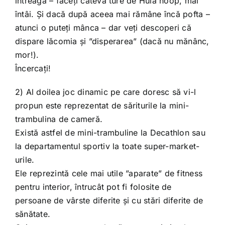
întreagă – faceți câteva ture de Hula hoop, mai
întâi. Și dacă după aceea mai rămâne încă pofta –
atunci o puteți mânca – dar veți descoperi că
dispare lăcomia și ”disperarea” (dacă nu mănânc,
mor!).
Încercați!
2) Al doilea joc dinamic pe care doresc să vi-l
propun este reprezentat de săriturile la mini-
trambulina de cameră.
Există astfel de mini-trambuline la Decathlon sau
la departamentul sportiv la toate super-market-
urile.
Ele reprezintă cele mai utile ”aparate” de fitness
pentru interior, întrucât pot fi folosite de
persoane de vârste diferite și cu stări diferite de
sănătate.