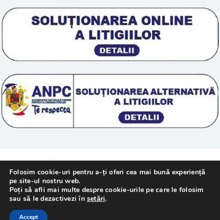
Scoala „Sanatate 5D”
Termeni si conditii
Tratamente naturale
Politica cookie
© 2011 – [year] Fundatia Simile. Toate drepturile
Folosim cookie-uri pentru a-ți oferi cea mai bună experiență
rezervate.
pe site-ul nostru web.
Poți să afli mai multe despre cookie-urile pe care le folosim
sau să le dezactivezi în
setări
.
Realizat cu
de
WebMediaTechnology
–
Accept
Webdesign Constanta