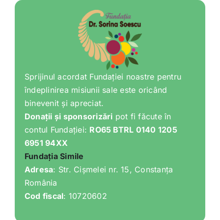
Sprijinul acordat Fundației noastre pentru
îndeplinirea misiunii sale este oricând
binevenit și apreciat.
Donații și sponsorizări
pot fi făcute în
contul Fundației:
RO65 BTRL 0140 1205
6951 94XX
Fundația Simile
Adresa
: Str. Cișmelei nr. 15, Constanța
România
Cod fiscal
: 10720602