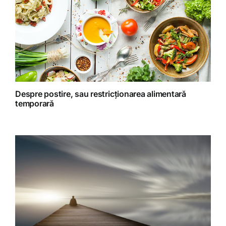
Retete fructariene
Retete preparate
Retete Raw (nepreparate termic)
Despre postire, sau restricționarea alimentară
temporară
Spiritualitate
Terapii