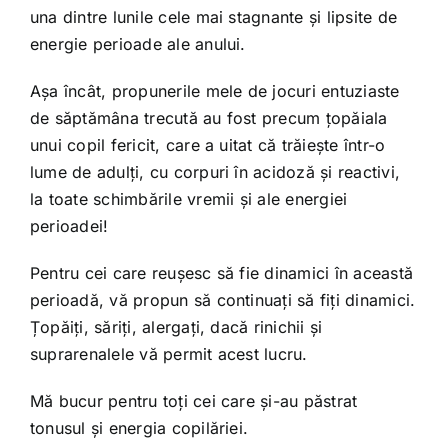
una dintre lunile cele mai stagnante și lipsite de
energie perioade ale anului.
Așa încât, propunerile mele de jocuri entuziaste
de săptămâna trecută au fost precum țopăiala
unui copil fericit, care a uitat că trăiește într-o
lume de adulți, cu corpuri în acidoză și reactivi,
la toate schimbările vremii și ale energiei
perioadei!
Pentru cei care reușesc să fie dinamici în această
perioadă, vă propun să continuați să fiți dinamici.
Țopăiți, săriți, alergați, dacă rinichii și
suprarenalele vă permit acest lucru.
Mă bucur pentru toți cei care și-au păstrat
tonusul și energia copilăriei.