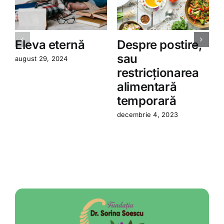
Eleva eternă
Despre postire,
sau
august 29, 2024
restricționarea
a
alimentară
temporară
decembrie 4, 2023