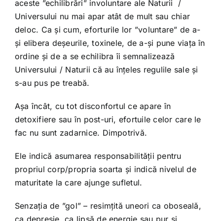
aceste ”echilibrări” involuntare ale Naturii /
Universului nu mai apar atât de mult sau chiar
deloc. Ca și cum, eforturile lor ”voluntare” de a-
și elibera deșeurile, toxinele, de a-și pune viața în
ordine și de a se echilibra îi semnalizează
Universului / Naturii că au înțeles regulile sale și
s-au pus pe treabă.
Așa încât, cu tot disconfortul ce apare în
detoxifiere sau în post-uri, efortuile celor care le
fac nu sunt zadarnice. Dimpotrivă.
Ele indică asumarea responsabilității pentru
propriul corp/propria soarta și indică nivelul de
maturitate la care ajunge sufletul.
Senzația de ”gol” – resimțită uneori ca oboseală,
ca depresie, ca lipsă de energie sau pur și