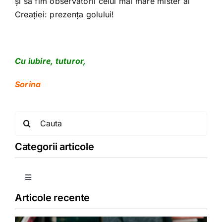
și să fim observatorii celui mai mare mister al
Creației: prezența golului!
Cu iubire, tuturor,
Sorina
Search
for:
Categorii articole
Toggle
Navigation
Articole recente
Copii