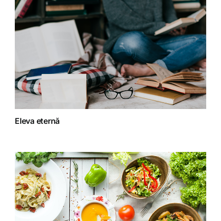
Detoxifiere
Dieta
Fără categorie
Fitoterapie
Eleva eternă
Gatit creativ
Homeopatie
Retete fructariene