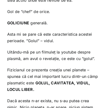
stea acolo unde este nevoie de ea.
Gol de ”chef” de orice.
GOLICIUNE
generală.
Asta mi se pare că este caracteristica acestei
perioade. ”Golul” – vidul.
Uitându-mă pe un filmuleț la youtube despre
plasmă, am avut o revelație, ce este cu ”golul”.
Fizicianul ce prezenta creația unei planete –
spunea că cel mai important lucru dintr-un câmp
plasmatic este
GOLUL, CAVITATEA, VIDUL,
LOCUL LIBER.
Dacă acesta n-ar exista, nu s-au putea crea
nimic. Nicio planeta n-ar apare, niciun sistem