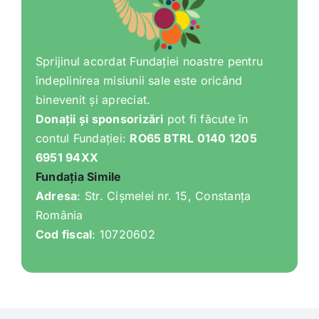
Sprijinul acordat Fundației noastre pentru
îndeplinirea misiunii sale este oricând
binevenit și apreciat.
Donații și sponsorizări
pot fi făcute în
contul Fundației:
RO65 BTRL 0140 1205
6951 94XX
Fundația Simile
Adresa
: Str. Cișmelei nr. 15, Constanța
România
Cod fiscal
: 10720602