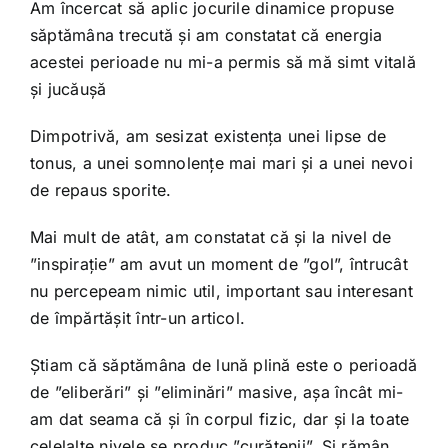
Shop
Am încercat să aplic jocurile dinamice propuse
săptămâna trecută și am constatat că energia
acestei perioade nu mi-a permis să mă simt vitală
Tratamente naturale
și jucăușă
Dimpotrivă, am sesizat existența unei lipse de
Iubim fructele
tonus, a unei somnolențe mai mari și a unei nevoi
de repaus sporite.
Mai mult de atât, am constatat că și la nivel de
”inspirație” am avut un moment de ”gol”, întrucât
nu percepeam nimic util, important sau interesant
de împărtășit într-un articol.
Știam că săptămâna de lună plină este o perioadă
de ”eliberări” și ”eliminări” masive, așa încât mi-
am dat seama că și în corpul fizic, dar și la toate
celelalte nivele se produc ”curățenii”. Și rămân