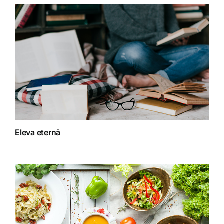
Detoxifiere
Dieta
Fără categorie
Fitoterapie
Eleva eternă
Gatit creativ
Homeopatie
Retete fructariene