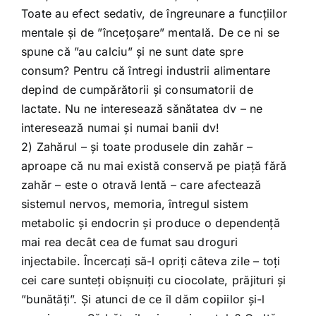
Toate au efect sedativ, de îngreunare a funcțiilor
mentale și de ”încețoșare” mentală. De ce ni se
spune că ”au calciu” și ne sunt date spre
consum? Pentru că întregi industrii alimentare
depind de cumpărătorii și consumatorii de
lactate. Nu ne interesează sănătatea dv – ne
interesează numai și numai banii dv!
2) Zahărul – și toate produsele din zahăr –
aproape că nu mai există conservă pe piață fără
zahăr – este o otravă lentă – care afectează
sistemul nervos, memoria, întregul sistem
metabolic și endocrin și produce o dependență
mai rea decât cea de fumat sau droguri
injectabile. Încercați să-l opriți câteva zile – toți
cei care sunteți obișnuiți cu ciocolate, prăjituri și
”bunătăți”. Și atunci de ce îl dăm copiilor și-l