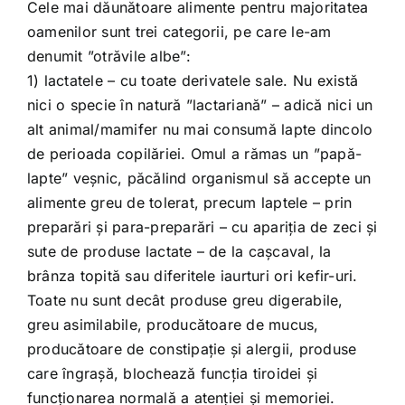
Shop
Cele mai dăunătoare alimente pentru majoritatea
oamenilor sunt trei categorii, pe care le-am
denumit ”otrăvile albe”:
Tratamente naturale
1) lactatele – cu toate derivatele sale. Nu există
nici o specie în natură ”lactariană” – adică nici un
Iubim fructele
alt animal/mamifer nu mai consumă lapte dincolo
de perioada copilăriei. Omul a rămas un ”papă-
lapte” veșnic, păcălind organismul să accepte un
alimente greu de tolerat, precum laptele – prin
preparări și para-preparări – cu apariția de zeci și
sute de produse lactate – de la cașcaval, la
brânza topită sau diferitele iaurturi ori kefir-uri.
Toate nu sunt decât produse greu digerabile,
greu asimilabile, producătoare de mucus,
producătoare de constipație și alergii, produse
care îngrașă, blochează funcția tiroidei și
funcționarea normală a atenției și memoriei.