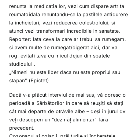
renunta la medicatia lor, vezi cum dispare artrita
reumatoidala renuntandu-se la pastilele antidurere
la incheieturi, vezi reducerea colestrolului, si
atunci vezi transformari incredibile in sanatate.
Reporter: Iata ceva la care ar trebui sa rumegam.
si avem multe de rumegat/digerat aici, dar va
rog, evitati tava cu micul dejun din spatele
studioului .
„Nimeni nu este liber daca nu este propriul sau
stapan” (Epictet)
Dacă v-a plăcut interviul de mai sus, vă doresc o
perioadă a Sărbătorilor în care să reușiți să stați
cât mai departe de otrăvile albe – deși în jurul dv
veți descoperi un ”dezmăț alimentar” fără
precedent.
Cozonacul și colacii, prăjiturile și înghețatele,