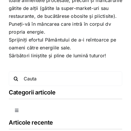
toate alimentele procesate, precum și mâncărurile
gătite de alții (gătite la super-market-uri sau
restaurante, de bucătărese obosite și plictisite).
Puneți-vă în mâncarea care intră în corpul dv
propria energie.
Sprijiniți efortul Pământului de a-i reîntoarce pe
oameni către energiile sale.
Sărbători liniștite și pline de lumină tuturor!
Search
for:
Categorii articole
Toggle
Navigation
Articole recente
Copii