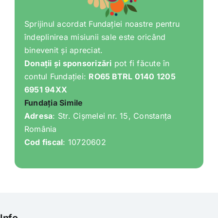
Sprijinul acordat Fundației noastre pentru
îndeplinirea misiunii sale este oricând
binevenit și apreciat.
Donații și sponsorizări
pot fi făcute în
contul Fundației:
RO65 BTRL 0140 1205
6951 94XX
Fundația Simile
Adresa
: Str. Cișmelei nr. 15, Constanța
România
Cod fiscal
: 10720602