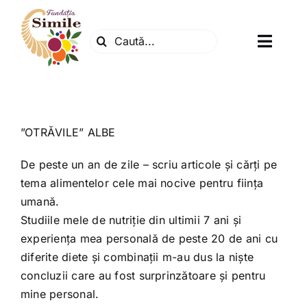
Skip
to
Search
content
Toggl
for:
Navig
Fundatia
Centrul natura
”OTRĂVILE” ALBE
De peste un an de zile – scriu articole și cărți pe
Articole
tema alimentelor cele mai nocive pentru ființa
umană.
Studiile mele de nutriție din ultimii 7 ani și
Dr. Soescu
experiența mea personală de peste 20 de ani cu
diferite diete și combinații m-au dus la niște
Evenimente
concluzii care au fost surprinzătoare și pentru
mine personal.