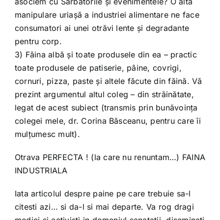
asociem cu Sărbătorile și evenimentele? O altă
manipulare uriașă a industriei alimentare ne face
consumatori ai unei otrăvi lente și degradante
pentru corp.
3) Făina albă și toate produsele din ea – practic
toate produsele de patiserie, pâine, covrigi,
cornuri, pizza, paste și altele făcute din făină. Vă
prezint argumentul altul coleg – din străinătate,
legat de acest subiect (transmis prin bunăvoința
colegei mele, dr. Corina Băsceanu, pentru care îi
mulțumesc mult).
Otrava PERFECTA ! (la care nu renuntam…) FAINA
INDUSTRIALA
Iata articolul despre paine pe care trebuie sa-l
citesti azi… si da-l si mai departe. Va rog dragi