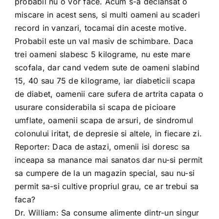
probabil nu o vor face. Acum s-a declansat o
miscare in acest sens, si multi oameni au scaderi
record in vanzari, tocamai din aceste motive.
Probabil este un val masiv de schimbare. Daca
trei oameni slabesc 5 kilograme, nu este mare
scofala, dar cand vedem sute de oameni slabind
15, 40 sau 75 de kilograme, iar diabeticii scapa
de diabet, oamenii care sufera de artrita capata o
usurare considerabila si scapa de picioare
umflate, oamenii scapa de arsuri, de sindromul
colonului iritat, de depresie si altele, in fiecare zi.
Reporter: Daca de astazi, omenii isi doresc sa
inceapa sa manance mai sanatos dar nu-si permit
sa cumpere de la un magazin special, sau nu-si
permit sa-si cultive propriul grau, ce ar trebui sa
faca?
Dr. William: Sa consume alimente dintr-un singur