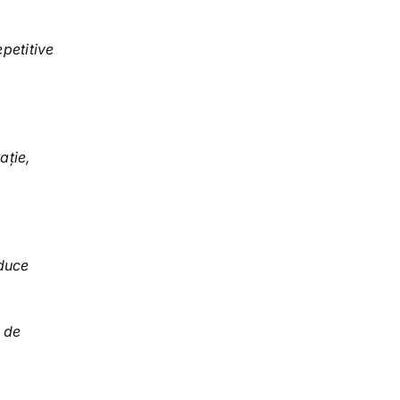
epetitive
ație,
oduce
 de