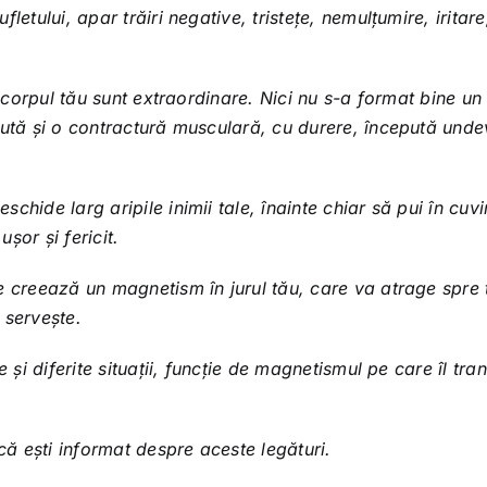
letului, apar trăiri negative, tristețe, nemulțumire, iritare
, corpul tău sunt extraordinare. Nici nu s-a format bine u
cută și o contractură musculară, cu durere, începută unde
hide larg aripile inimii tale, înainte chiar să pui în cuvi
șor și fericit.
e creează un magnetism în jurul tău, care va atrage spre 
 servește.
 și diferite situații, funcție de magnetismul pe care îl tran
 că ești informat despre aceste legături.