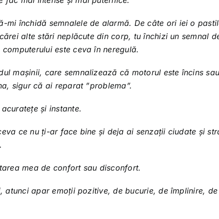
 fac mai intense și mai puternice.
ă-mi închidă semnalele de alarmă. De câte ori iei o pasti
cărei alte stări neplăcute din corp, tu închizi un semnal d
l computerului este ceva în neregulă.
dul mașinii, care semnalizează că motorul este încins sa
ina, sigur că ai reparat ”problema”.
acuratețe și instante.
va ce nu ți-ar face bine și deja ai senzații ciudate și stra
.
starea mea de confort sau disconfort.
, atunci apar emoții pozitive, de bucurie, de împlinire, de