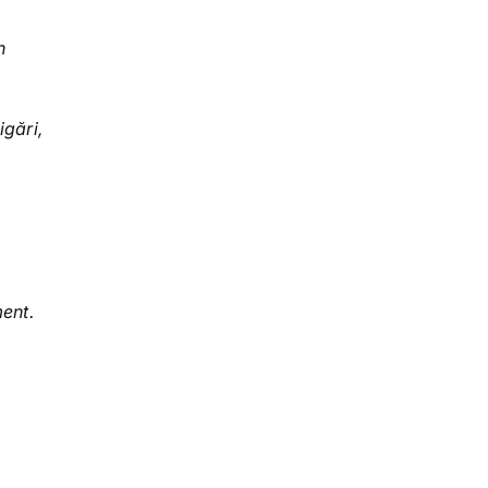
n
igări,
ment.