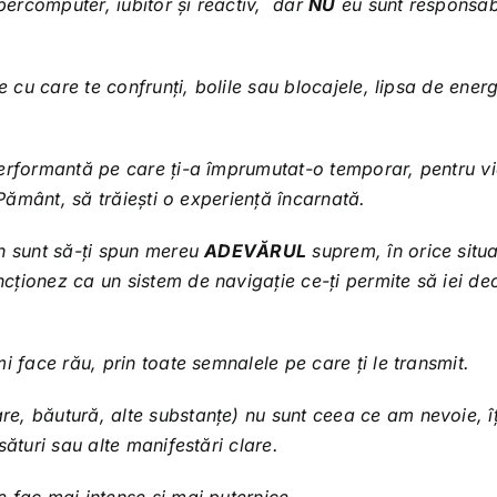
upercomputer, iubitor și reactiv, dar
NU
eu sunt responsab
e cu care te confrunți, bolile sau blocajele, lipsa de ener
performantă pe care ți-a împrumutat-o temporar, pentru v
 Pământ, să trăiești o experiență încarnată.
in sunt să-ți spun mereu
ADEVĂRUL
suprem, în orice situa
ționez ca un sistem de navigație ce-ți permite să iei dec
i face rău, prin toate semnalele pe care ți le transmit.
e, băutură, alte substanțe) nu sunt ceea ce am nevoie, îț
sături sau alte manifestări clare.