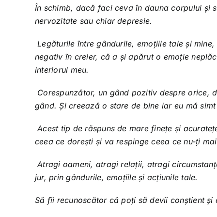
În schimb, dacă faci ceva în dauna corpului și suf
nervozitate sau chiar depresie.
Legăturile între gândurile, emoțiile tale și mine
negativ în creier, că a și apărut o emoție neplă
interiorul meu.
Corespunzător, un gând pozitiv despre orice, desc
gând. Și creează o stare de bine iar eu mă simt u
Acest tip de răspuns de mare finețe și acurateț
ceea ce dorești și va respinge ceea ce nu-ți mai
Atragi oameni, atragi relații, atragi circumstanțe
jur, prin gândurile, emoțiile și acțiunile tale.
Să fii recunoscător că poți să devii conștient și