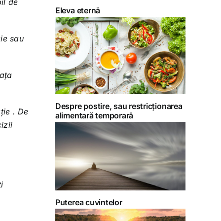
il de
Eleva eternă
gie sau
iața
Despre postire, sau restricționarea
ție . De
alimentară temporară
izii
i
Puterea cuvintelor