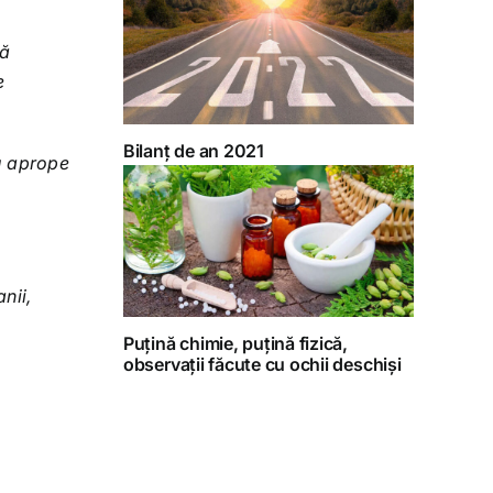
lă
e
Bilanț de an 2021
u aprope
nii,
Puțină chimie, puțină fizică,
observații făcute cu ochii deschiși