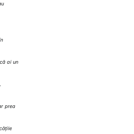
au
în
 că ai un
,
ar prea
cățile