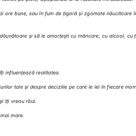
stai ore bune, sau în fum de țigară și zgomote năucitoare î
 dăunătoare și să le amorțești cu mâncare, cu alcool, cu ț
ți influențează realitatea.
ilor tale și despre deciziile pe care le iei în fiecare mo
i îți vreau răul.
l mai mare.