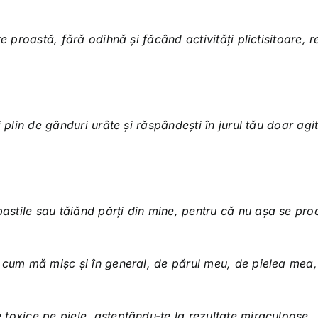
 proastă, fără odihnă și făcând activități plictisitoare, r
 plin de gânduri urâte și răspândești în jurul tău doar agit
astile sau tăiănd părți din mine, pentru că nu așa se pr
 cum mă mișc și în general, de părul meu, de pielea mea,
 toxice pe piele, așteptându-te la rezultate miraculoase.