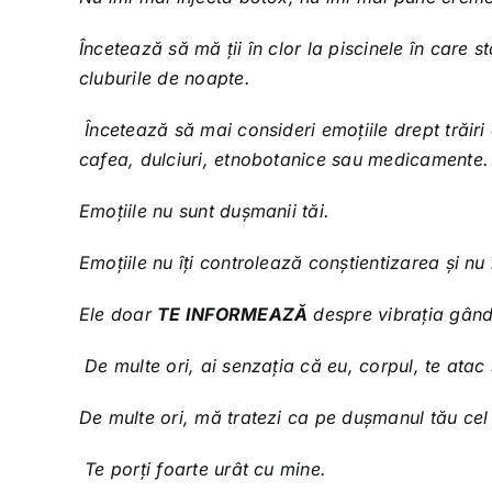
Încetează să mă ții în clor la piscinele în care 
cluburile de noapte.
Încetează să mai consideri emoțiile drept trăiri
cafea, dulciuri, etnobotanice sau medicamente.
Emoțiile nu sunt dușmanii tăi.
Emoțiile nu îți controlează conștientizarea și nu î
Ele doar
TE INFORMEAZĂ
despre vibrația gândur
De multe ori, ai senzația că eu, corpul, te atac ș
De multe ori, mă tratezi ca pe dușmanul tău ce
Te porți foarte urât cu mine.