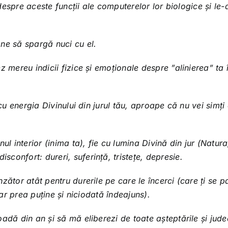
c despre aceste funcții ale computerelor lor biologice și le-
one să spargă nuci cu el.
 mereu indicii fizice și emoționale despre ”alinierea” ta 
 cu energia Divinului din jurul tău, aproape că nu vei simți
ul interior (inima ta), fie cu lumina Divină din jur (Natura
confort: dureri, suferință, tristețe, depresie.
zător atât pentru durerile pe care le încerci (care ți se p
par prea puține și niciodată îndeajuns).
adă din an și să mă eliberezi de toate așteptările și jude