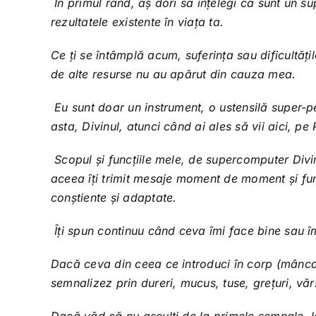
În primul rând, aș dori să înțelegi că sunt un s
rezultatele existente în viața ta.
Ce ți se întâmplă acum, suferința sau dificultățil
de alte resurse nu au apărut din cauza mea.
Eu sunt doar un instrument, o ustensilă super-
asta, Divinul, atunci când ai ales să vii aici, pe
Scopul și funcțiile mele, de supercomputer Div
aceea îți trimit mesaje moment de moment și func
conștiente și adaptate.
Îți spun continuu când ceva îmi face bine sau îm
Dacă ceva din ceea ce introduci în corp (mâncar
semnalizez prin dureri, mucus, tuse, grețuri, văr