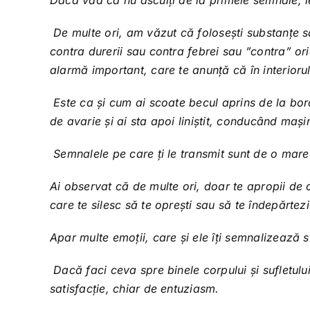
Dacă văd că nu asculți de la primele semnale, le
De multe ori, am văzut că folosești substanțe s
contra durerii sau contra febrei sau ”contra” ori
alarmă important, care te anunță că în interioru
Este ca și cum ai scoate becul aprins de la bor
de avarie și ai sta apoi liniștit, conducând maș
Semnalele pe care ți le transmit sunt de o mare 
Ai observat că de multe ori, doar te apropii de ce
care te silesc să te oprești sau să te îndepărtezi
Apar multe emoții, care și ele îți semnalizează 
Dacă faci ceva spre binele corpului și sufletului
satisfacție, chiar de entuziasm.