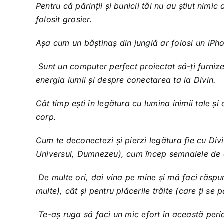
Pentru că părinții și bunicii tăi nu au știut nimi
folosit grosier.
Așa cum un băștinaș din junglă ar folosi un iPh
Sunt un computer perfect proiectat să-ți furnizez
energia lumii și despre conectarea ta la Divin.
Cât timp ești în legătura cu lumina inimii tale și
corp.
Cum te deconectezi și pierzi legătura fie cu Divin
Universul, Dumnezeu), cum încep semnalele de dis
De multe ori, dai vina pe mine și mă faci răspun
multe), cât și pentru plăcerile trăite (care ți se 
Te-aș ruga să faci un mic efort în această perio