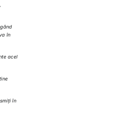
,
n gând
va în
nte acel
tine
smiți în