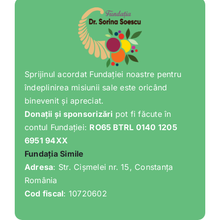
Sprijinul acordat Fundației noastre pentru
îndeplinirea misiunii sale este oricând
binevenit și apreciat.
Donații și sponsorizări
pot fi făcute în
contul Fundației:
RO65 BTRL 0140 1205
6951 94XX
Fundația Simile
Adresa
: Str. Cișmelei nr. 15, Constanța
România
Cod fiscal
: 10720602