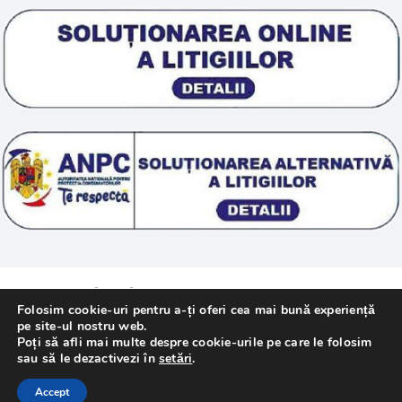
Scoala „Sanatate 5D”
Termeni si conditii
Tratamente naturale
Politica cookie
© 2011 – [year] Fundatia Simile. Toate drepturile
Folosim cookie-uri pentru a-ți oferi cea mai bună experiență
rezervate.
pe site-ul nostru web.
Poți să afli mai multe despre cookie-urile pe care le folosim
sau să le dezactivezi în
setări
.
Realizat cu
de
WebMediaTechnology
–
Accept
Webdesign Constanta