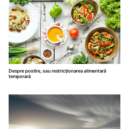
Homeopatie
Retete fructariene
Retete preparate
Retete Raw (nepreparate termic)
Despre postire, sau restricționarea alimentară
temporară
Spiritualitate
Terapii