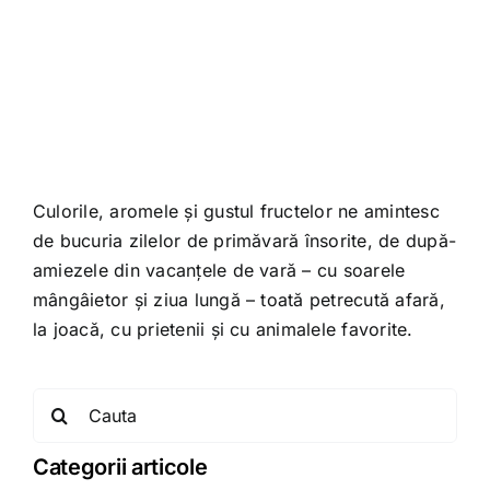
Shop
Tratamente naturale
Iubim fructele
Culorile, aromele și gustul fructelor ne amintesc
de bucuria zilelor de primăvară însorite, de după-
amiezele din vacanțele de vară – cu soarele
mângâietor și ziua lungă – toată petrecută afară,
la joacă, cu prietenii și cu animalele favorite.
Search
for:
Categorii articole