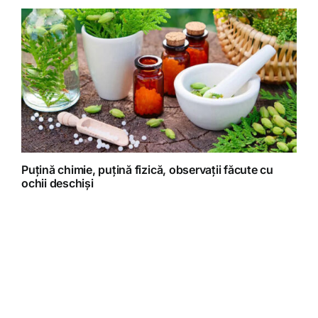
Puțină chimie, puțină fizică, observații făcute cu
ochii deschiși