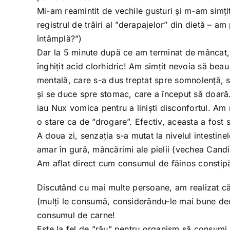
Mi-am reamintit de vechile gusturi și m-am simți
registrul de trăiri al ”derapajelor” din dietă – a
întâmplă?”)
Dar la 5 minute după ce am terminat de mâncat, a
înghițit acid clorhidric! Am simțit nevoia să bea
mentală, care s-a dus treptat spre somnolență, s
și se duce spre stomac, care a început să doară.
iau Nux vomica pentru a liniști disconfortul. Am 
o stare ca de ”drogare”. Efectiv, aceasta a fost 
A doua zi, senzația s-a mutat la nivelul intestine
amar în gură, mâncărimi ale pielii (vechea Candida
Am aflat direct cum consumul de făinos constipă
Discutând cu mai multe persoane, am realizat că 
(mulți le consumă, considerându-le mai bune decât
consumul de carne!
Este la fel de ”rău” pentru organism să consumi p