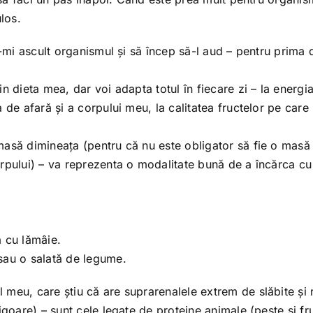
los.
ă-mi ascult organismul și să încep să-l aud – pentru prima 
 dieta mea, dar voi adapta totul în fiecare zi – la energia 
 de afară și a corpului meu, la calitatea fructelor pe care
masă dimineața (pentru că nu este obligator să fie o masă
rpului) – va reprezenta o modalitate bună de a încărca cu
ă cu lămâie.
sau o salată de legume.
meu, care știu că are suprarenalele extrem de slăbite și r
igoare) – sunt cele legate de proteine animale (pește și fr