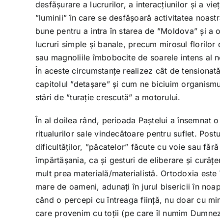
desfășurare a lucrurilor, a interacțiunilor și a vi
”luminii” în care se desfășoară activitatea noast
bune pentru a intra în starea de ”Moldova” și a o 
lucruri simple și banale, precum mirosul florilor d
sau magnoliile îmbobocite de soarele intens al n
În aceste circumstanțe realizez cât de tensionată
capitolul ”detașare” și cum ne biciuim organismu
stări de ”turație crescută” a motorului.
În al doilea rând, perioada Paștelui a însemnat o
ritualurilor sale vindecătoare pentru suflet. Po
dificultăților, ”păcatelor” făcute cu voie sau făr
împărtășania, ca și gesturi de eliberare și curățeni
mult prea materială/materialistă. Ortodoxia este 
mare de oameni, adunați în jurul bisericii în noa
când o percepi cu întreaga ființă, nu doar cu mint
care provenim cu toții (pe care îl numim Dumneze