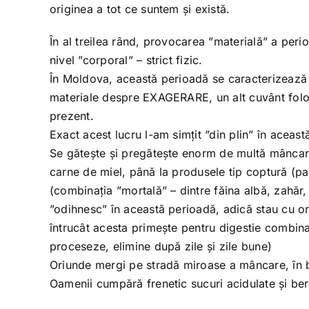
originea a tot ce suntem și există.
În al treilea rând, provocarea ”materială” a perio
nivel ”corporal” – strict fizic.
În Moldova, această perioadă se caracterizează 
materiale despre EXAGERARE, un alt cuvânt folos
prezent.
Exact acest lucru l-am simțit ”din plin” în acea
Se gătește și pregătește enorm de multă mâncare 
carne de miel, până la produsele tip coptură (p
(combinația ”mortală” – dintre făina albă, zahăr,
”odihnesc” în această perioadă, adică stau cu o
întrucât acesta primește pentru digestie combinaț
proceseze, elimine după zile și zile bune)
Oriunde mergi pe stradă miroase a mâncare, în b
Oamenii cumpără frenetic sucuri acidulate și ber