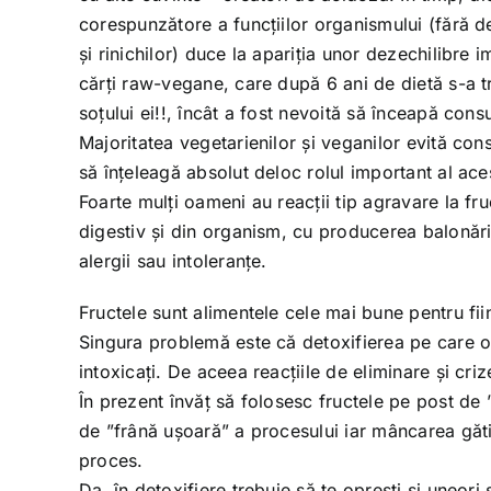
corespunzătore a funcțiilor organismului (fără d
și rinichilor) duce la apariția unor dezechilibre
cărți raw-vegane, care după 6 ani de dietă s-a t
soțului ei!!, încât a fost nevoită să înceapă cons
Majoritatea vegetarienilor și veganilor evită co
să înțeleagă absolut deloc rolul important al ace
Foarte mulți oameni au reacții tip agravare la fru
digestiv și din organism, cu producerea balonării
alergii sau intoleranțe.
Fructele sunt alimentele cele mai bune pentru fii
Singura problemă este că detoxifierea pe care o f
intoxicați. De aceea reacțiile de eliminare și cr
În prezent învăț să folosesc fructele pe post de
de ”frână ușoară” a procesului iar mâncarea gătit
proces.
Da, în detoxifiere trebuie să te oprești și uneor