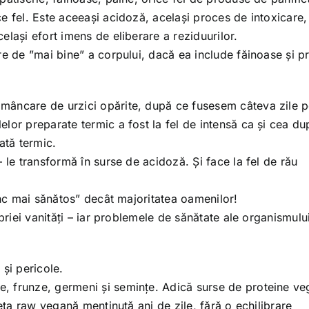
e fel. Este aceeași acidoză, același proces de intoxicare,
lași efort imens de eliberare a reziduurilor.
re de ”mai bine” a corpului, dacă ea include făinoase și 
mâncare de urzici opărite, după ce fusesem câteva zile 
lor preparate termic a fost la fel de intensă ca și cea d
ată termic.
 le transformă în surse de acidoză. Și face la fel de rău
ânc mai sănătos” decât majoritatea oamenilor!
opriei vanități – iar problemele de sănătate ale organismul
.
și pericole.
, frunze, germeni și semințe. Adică surse de proteine ve
ieta raw vegană menținută ani de zile, fără o echilibrare