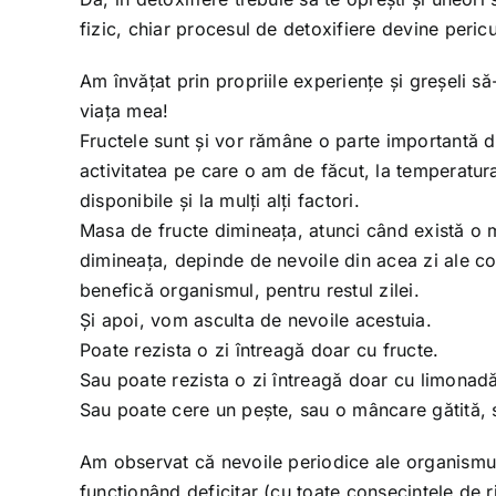
fizic, chiar procesul de detoxifiere devine pericu
Am învățat prin propriile experiențe și greșeli s
viața mea!
Fructele sunt și vor rămâne o parte importantă din
activitatea pe care o am de făcut, la temperatura
disponibile și la mulți alți factori.
Masa de fructe dimineața, atunci când există o 
dimineața, depinde de nevoile din acea zi ale co
benefică organismul, pentru restul zilei.
Și apoi, vom asculta de nevoile acestuia.
Poate rezista o zi întreagă doar cu fructe.
Sau poate rezista o zi întreagă doar cu limonad
Sau poate cere un pește, sau o mâncare gătită, 
Am observat că nevoile periodice ale organismul 
funcționând deficitar (cu toate consecințele de r