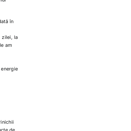
dată în
zilei, la
 le am
 energie
inichii
ucte de