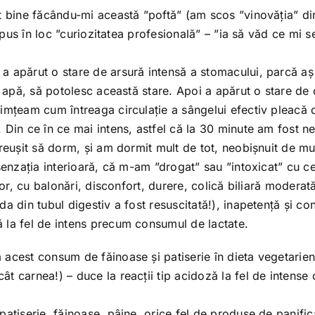
t bine făcându-mi această ”poftă” (am scos ”vinovăția” di
m pus în loc ”curiozitatea profesională” – ”ia să văd ce mi s
 apărut o stare de arsură intensă a stomacului, parcă aș 
u apă, să potolesc această stare. Apoi a apărut o stare de
imțeam cum întreaga circulație a sângelui efectiv pleacă 
 Din ce în ce mai intens, astfel că la 30 minute am fost ne
reușit să dorm, și am dormit mult de tot, neobișnuit de mul
senzația interioară, că m-am ”drogat” sau ”intoxicat” cu c
lor, cu balonări, disconfort, durere, colică biliară moderat
 din tubul digestiv a fost resuscitată!), inapetență și con
 la fel de intens precum consumul de lactate.
acest consum de făinoase și patiserie în dieta vegetarien
 carnea!) – duce la reacții tip acidoză la fel de intense 
atiserie, făinoase, pâine, orice fel de produse de panific