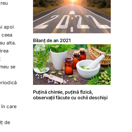
ereu
și apoi
a ceea
Bilanț de an 2021
au alta.
irea
t
 meu se
eriodică
Puțină chimie, puțină fizică,
observații făcute cu ochii deschiși
 în care
lț de