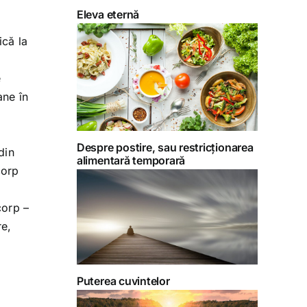
Eleva eternă
ică la
e
ane în
Despre postire, sau restricționarea
din
alimentară temporară
corp
corp –
re,
Puterea cuvintelor