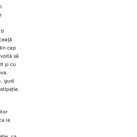
n
e
fi
 ceață
din cap
voită să
t și cu
eva.
ă, gust
stipație.
ilor
ca la
ație, ca