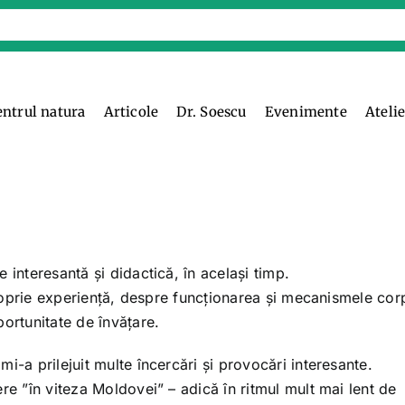
entrul natura
Articole
Dr. Soescu
Evenimente
Ateli
 interesantă și didactică, în același timp.
 proprie experiență, despre funcționarea și mecanismele cor
ortunitate de învățare.
i-a prilejuit multe încercări și provocări interesante.
re ”în viteza Moldovei” – adică în ritmul mult mai lent de