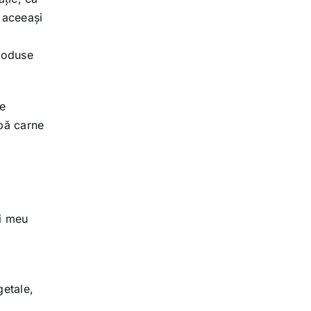
 aceeași
produse
pe
upă carne
ui meu
getale,