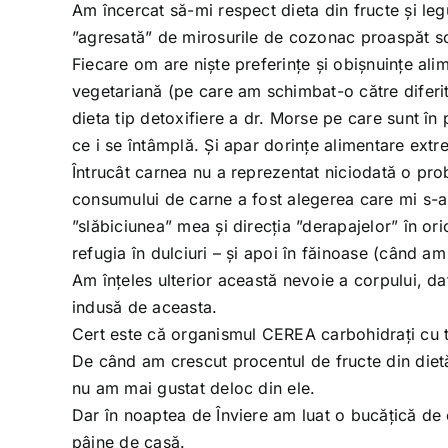
Am încercat să-mi respect dieta din fructe și le
”agresată” de mirosurile de cozonac proaspăt s
Fiecare om are niște preferințe și obișnuințe alim
vegetariană (pe care am schimbat-o către diferit
dieta tip detoxifiere a dr. Morse pe care sunt 
ce i se întâmplă. Și apar dorințe alimentare extre
Întrucât carnea nu a reprezentat niciodată o pro
consumului de carne a fost alegerea care mi s-a p
”slăbiciunea” mea și direcția ”derapajelor” în ori
refugia în dulciuri – și apoi în făinoase (când am
Am înțeles ulterior această nevoie a corpului, dat
indusă de aceasta.
Cert este că organismul CEREA carbohidrați cu to
De când am crescut procentul de fructe din dietă
nu am mai gustat deloc din ele.
Dar în noaptea de Înviere am luat o bucățică de
pâine de casă.