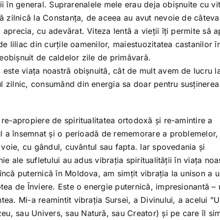
eții în general. Suprarenalele mele erau deja obișnuite cu vi
ră zilnică la Constanța, de aceea au avut nevoie de câteva
aprecia, cu adevărat. Viteza lentă a vieții îți permite să a
e liliac din curțile oamenilor, maiestuozitatea castanilor înf
eobișnuit de caldelor zile de primăvară.
 este viața noastră obișnuită, cât de mult avem de lucru l
l zilnic, consumând din energia sa doar pentru susținerea
 re-apropiere de spiritualitatea ortodoxă și re-amintire a
stul a însemnat și o perioadă de rememorare a problemelor,
ă voie, cu gândul, cuvântul sau fapta. Iar spovedania și
e ale sufletului au adus vibrația spiritualității în viața noa
încă puternică în Moldova, am simțit vibrația la unison a 
ptea de Înviere. Este o energie puternică, impresionantă – 
ea. Mi-a reamintit vibrația Sursei, a Divinului, a acelui ”
u, sau Univers, sau Natură, sau Creator) și pe care îl sim