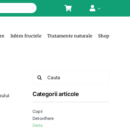
ere
Iubim fructele
Tratamente naturale
Shop
Search
for:
Categorii articole
pului
Copii
Detoxifiere
Dieta