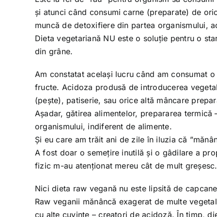
și atunci când consumi carne (preparate) de oric
muncă de detoxifiere din partea organismului, ace
Dieta vegetariană NU este o soluție pentru o sta
din grâne.
Am constatat același lucru când am consumat o 
fructe. Acidoza produsă de introducerea vegetale
(pește), patiserie, sau orice altă mâncare prepar
Așadar, gătirea alimentelor, prepararea termică –
organismului, indiferent de alimente.
Și eu care am trăit ani de zile în iluzia că ”măn
A fost doar o semețire inutilă și o gâdilare a pr
fizic m-au atenționat mereu cât de mult greșesc
Nici dieta raw vegană nu este lipsită de capcane 
Raw veganii mănâncă exagerat de multe vegetale
cu alte cuvinte – creatori de acidoză. În timp, d