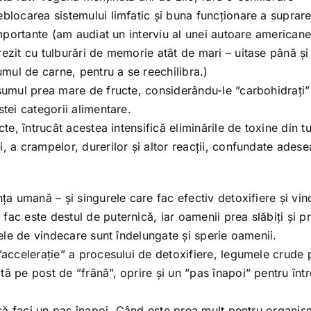
eblocarea sistemului limfatic și buna funcționare a suprare
 importante (am audiat un interviu al unei autoare american
rezit cu tulburări de memorie atât de mari – uitase până ș
umul de carne, pentru a se reechilibra.)
nsumul prea mare de fructe, considerându-le ”carbohidrați”
stei categorii alimentare.
cte, întrucât acestea intensifică eliminările de toxine din t
, a crampelor, durerilor și altor reacții, confundate adese
nța umană – și singurele care fac efectiv detoxifiere și vi
ac este destul de puternică, iar oamenii prea slăbiți și p
izele de vindecare sunt îndelungate și sperie oamenii.
 ”accelerație” a procesului de detoxifiere, legumele crude 
ă pe post de ”frână”, oprire și un ”pas înapoi” pentru înt
i să faci un pas înapoi. Când este prea mult pentru organis