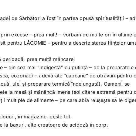
adei de Sărbători a fost în partea opusă spiritualității – ad
prin excese – prea mult! – vorbam de multe ori în ultimel
it pentru LĂCOMIE – pentru a descrie starea ființelor um
stă perioadă: prea multă mâncare!
– din cea mai ”indigestă” cu putință – de la preparatele 
ască, cozonac) – adevărate ”capcane” de otrăvuri pentru 
 ouă, ulei și preparare termică îndelungată). Oamenii se
rele la masă și mănâncă imens (solicitare extremă pentru 
ii multiple de alimente – pe care abia reușește să le dige
locuri, în magazine, peste tot.
e la baxuri, alte creatoare de acidoză în corp.