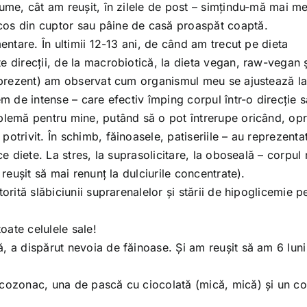
gume, cât am reușit, în zilele de post – simțindu-mă mai m
cos din cuptor sau pâine de casă proaspăt coaptă.
entare. În ultimii 12-13 ani, de când am trecut pe dieta
e direcții, de la macrobiotică, la dieta vegan, raw-vegan 
în prezent) am observat cum organismul meu se ajustează l
m de intense – care efectiv împing corpul într-o direcție s
blemă pentru mine, putând să o pot întrerupe oricând, opr
otrivit. În schimb, făinoasele, patiseriile – au reprezenta
ce diete. La stres, la suprasolicitare, la oboseală – corpul
 reușit să mai renunț la dulciurile concentrate).
orită slăbiciunii suprarenalelor și stării de hipoglicemie p
ate celulele sale!
, a dispărut nevoia de făinoase. Și am reușit să am 6 luni
 cozonac, una de pască cu ciocolată (mică, mică) și un co