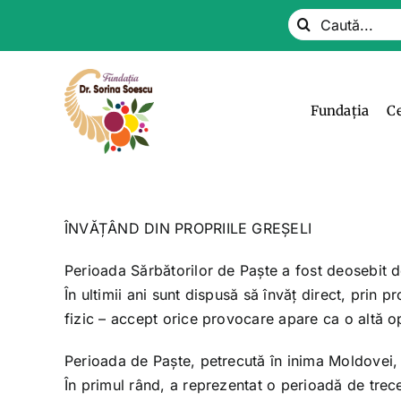
Skip
Search
to
for:
content
Fundația
C
ÎNVĂȚÂND DIN PROPRIILE GREȘELI
Perioada Sărbătorilor de Paște a fost deosebit de
În ultimii ani sunt dispusă să învăț direct, prin
fizic – accept orice provocare apare ca o altă op
Perioada de Paște, petrecută în inima Moldovei, m
În primul rând, a reprezentat o perioadă de trece