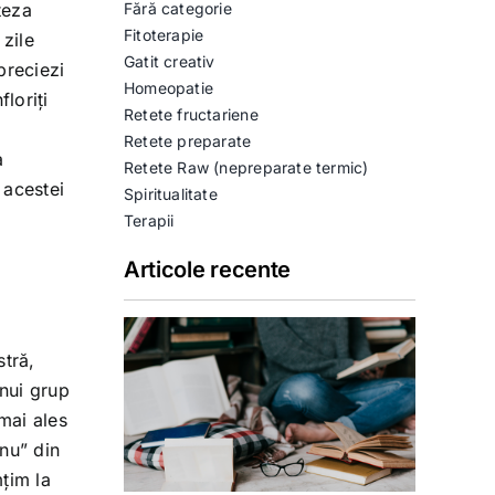
teza
Fără categorie
Fitoterapie
 zile
Gatit creativ
preciezi
Homeopatie
loriți
Retete fructariene
Retete preparate
a
Retete Raw (nepreparate termic)
 acestei
Spiritualitate
Terapii
Articole recente
stră,
unui grup
mai ales
Unu” din
țim la