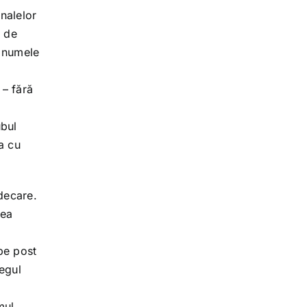
nalelor
e de
i numele
 – fără
ubul
a cu
ndecare.
rea
pe post
regul
mul