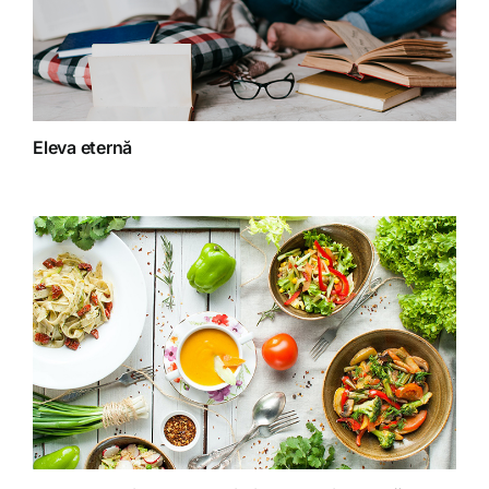
Fără categorie
Fitoterapie
Eleva eternă
Gatit creativ
Homeopatie
Retete fructariene
Retete preparate
Retete Raw (nepreparate termic)