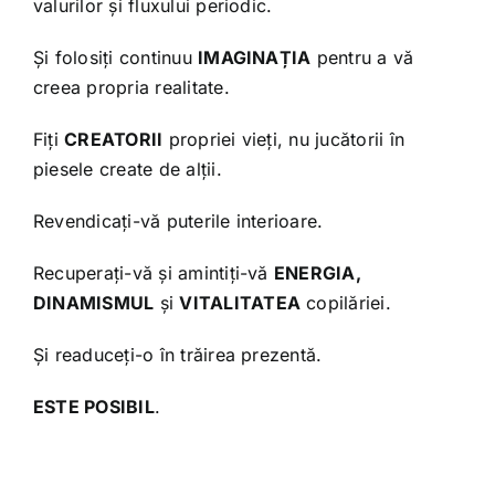
valurilor și fluxului periodic.
Și folosiți continuu
IMAGINAȚIA
pentru a vă
creea propria realitate.
Fiți
CREATORII
propriei vieți, nu jucătorii în
piesele create de alții.
Revendicați-vă puterile interioare.
Recuperați-vă și amintiți-vă
ENERGIA,
DINAMISMUL
și
VITALITATEA
copilăriei.
Și readuceți-o în trăirea prezentă.
ESTE POSIBIL
.