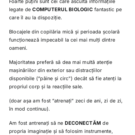
Foarte puțini sunt cei care ascultă informațiile
legate de
COMPUTERUL BIOLOGIC
fantastic pe
care îl au la dispoziție.
Blocajele din copilăria mică și perioada școlară
funcționează impecabil la cei mai mulți dintre
oameni.
Majoritatea preferă să dea mai multă atenție
mașinăriilor din exterior sau distracțiilor
disponibile (”pâine și circ”) decât să fie atenți la
propriul corp și la reacțiile sale.
(doar așa am fost ”atrenați” zeci de ani, zi de zi,
în mod continuu).
Am fost antrenați să ne
DECONECTĂM
de
propria imaginație și să folosim instrumente,