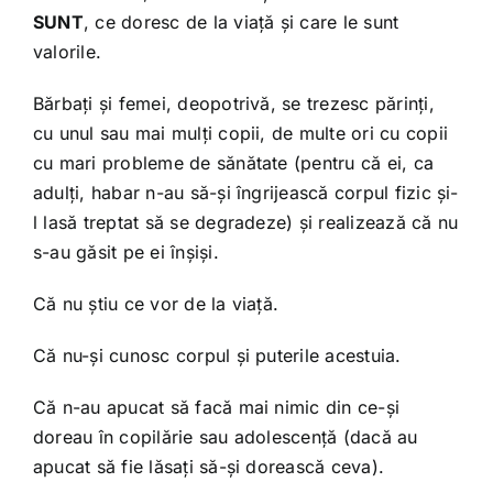
SUNT
, ce doresc de la viață și care le sunt
valorile.
Bărbați și femei, deopotrivă, se trezesc părinți,
cu unul sau mai mulți copii, de multe ori cu copii
cu mari probleme de sănătate (pentru că ei, ca
adulți, habar n-au să-și îngrijească corpul fizic și-
l lasă treptat să se degradeze) și realizează că nu
s-au găsit pe ei înșiși.
Că nu știu ce vor de la viață.
Că nu-și cunosc corpul și puterile acestuia.
Că n-au apucat să facă mai nimic din ce-și
doreau în copilărie sau adolescență (dacă au
apucat să fie lăsați să-și dorească ceva).