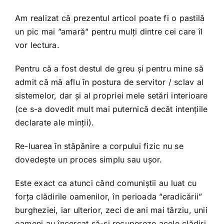
Am realizat că prezentul articol poate fi o pastilă
un pic mai ”amară” pentru mulți dintre cei care îl
vor lectura.
Pentru că a fost destul de greu și pentru mine să
admit că mă aflu în postura de servitor / sclav al
sistemelor, dar și al propriei mele setări interioare
(ce s-a dovedit mult mai puternică decât intențiile
declarate ale minții).
Re-luarea în stăpânire a corpului fizic nu se
dovedește un proces simplu sau ușor.
Este exact ca atunci când comuniștii au luat cu
forța clădirile oamenilor, în perioada ”eradicării”
burgheziei, iar ulterior, zeci de ani mai târziu, unii
oameni au încercat să-și recupereze acele clădiri.