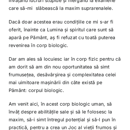
învățând lucruri stupide și mergând la examene
care să-mi slăbească la maxim suprarenalele.
Dacă doar acestea erau condițiile ce mi s-ar fi
oferit, înainte ca Lumina și spiritul care sunt să
apară pe Pământ, aș fi refuzat cu toată puterea
revenirea în corp biologic.
Dar am ales să locuiesc iar în corp fizic pentru că
am dorit să am din nou oportunitatea să simt
frumusețea, desăvârșirea și complexitatea celei
mai uimitoare mașinării din câte există pe
Pământ: corpul biologic.
Am venit aici, în acest corp biologic uman, să
învăț despre abilitățile sale și să le folosesc la
maxim, să-i simt întregul potențial și să-l pun în
practică, pentru a crea un Joc al vieții frumos și