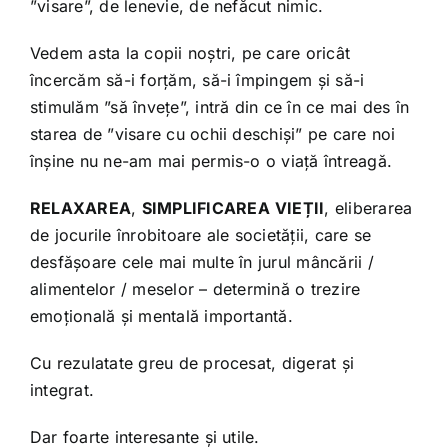
”visare”, de lenevie, de nefăcut nimic.
Vedem asta la copii noștri, pe care oricât
încercăm să-i forțăm, să-i împingem și să-i
stimulăm ”să învețe”, intră din ce în ce mai des în
starea de ”visare cu ochii deschiși” pe care noi
înșine nu ne-am mai permis-o o viață întreagă.
RELAXAREA
,
SIMPLIFICAREA
VIEȚII
, eliberarea
de jocurile înrobitoare ale societății, care se
desfășoare cele mai multe în jurul mâncării /
alimentelor / meselor – determină o trezire
emoțională și mentală importantă.
Cu rezulatate greu de procesat, digerat și
integrat.
Dar foarte interesante și utile.