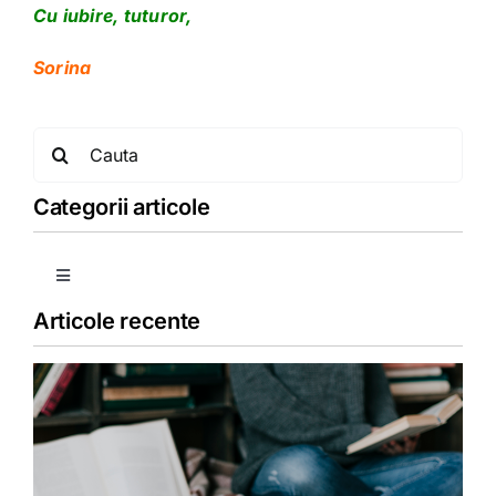
Cu iubire, tuturor,
Sorina
Search
for:
Categorii articole
Toggle
Navigation
Articole recente
Copii
Detoxifiere
Dieta