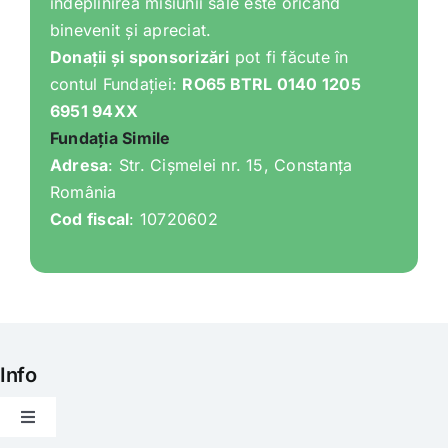
îndeplinirea misiunii sale este oricând
binevenit și apreciat.
Donații și sponsorizări
pot fi făcute în
contul Fundației:
RO65 BTRL 0140 1205
6951 94XX
Fundația Simile
Adresa
: Str. Cișmelei nr. 15, Constanța
România
Cod fiscal
: 10720602
Info
Toggle
Navigation