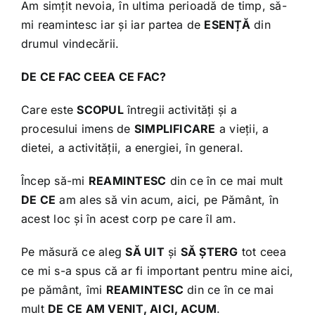
Shop
Am simțit nevoia, în ultima perioadă de timp, să-
mi reamintesc iar și iar partea de
ESENȚĂ
din
drumul vindecării.
Tratamente naturale
DE CE FAC CEEA CE FAC?
Iubim fructele
Care este
SCOPUL
întregii activități și a
procesului imens de
SIMPLIFICARE
a vieții, a
dietei, a activității, a energiei, în general.
Încep să-mi
REAMINTESC
din ce în ce mai mult
DE CE
am ales să vin acum, aici, pe Pământ, în
acest loc și în acest corp pe care îl am.
Pe măsură ce aleg
SĂ UIT
și
SĂ ȘTERG
tot ceea
ce mi s-a spus că ar fi important pentru mine aici,
pe pământ, îmi
REAMINTESC
din ce în ce mai
mult
DE CE AM VENIT, AICI, ACUM
.