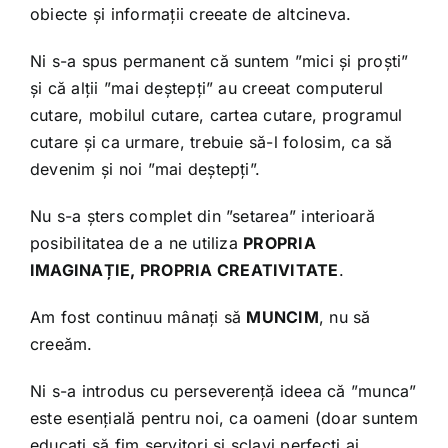
obiecte și informații creeate de altcineva.
Ni s-a spus permanent că suntem ”mici și proști”
și că alții ”mai deștepți” au creeat computerul
cutare, mobilul cutare, cartea cutare, programul
cutare și ca urmare, trebuie să-l folosim, ca să
devenim și noi ”mai deștepți”.
Nu s-a șters complet din ”setarea” interioară
posibilitatea de a ne utiliza
PROPRIA
IMAGINAȚIE, PROPRIA CREATIVITATE
.
Am fost continuu mânați să
MUNCIM
, nu să
creeăm.
Ni s-a introdus cu perseverență ideea că ”munca”
este esențială pentru noi, ca oameni (doar suntem
educați să fim servitori și sclavi perfecți ai