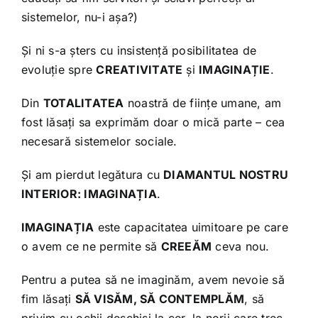
sistemelor, nu-i așa?)
Și ni s-a șters cu insistență posibilitatea de
evoluție spre
CREATIVITATE
și
IMAGINAȚIE
.
Din
TOTALITATEA
noastră de ființe umane, am
fost lăsați sa exprimăm doar o mică parte – cea
necesară sistemelor sociale.
Și am pierdut legătura cu
DIAMANTUL NOSTRU
INTERIOR: IMAGINAȚIA
.
IMAGINAȚIA
este capacitatea uimitoare pe care
o avem ce ne permite să
CREEĂM
ceva nou.
Pentru a putea să ne imaginăm, avem nevoie să
fim lăsați
SĂ VISĂM, SĂ CONTEMPLĂM
, să
privim cu ochii deschiși la cer, la norii care trec,