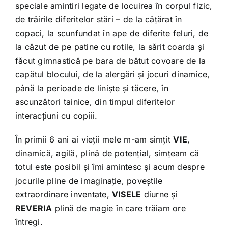
speciale amintiri legate de locuirea în corpul fizic,
de trăirile diferitelor stări – de la cățărat în
copaci, la scunfundat în ape de diferite feluri, de
la căzut de pe patine cu rotile, la sărit coarda și
făcut gimnastică pe bara de bătut covoare de la
capătul blocului, de la alergări și jocuri dinamice,
până la perioade de liniște și tăcere, în
ascunzători tainice, din timpul diferitelor
interacțiuni cu copiii.
În primii 6 ani ai vieții mele m-am simțit
VIE
,
dinamică, agilă, plină de potențial, simțeam că
totul este posibil și îmi amintesc și acum despre
jocurile pline de imaginație, poveștile
extraordinare inventate,
VISELE
diurne și
REVERIA
plină de magie în care trăiam ore
întregi.