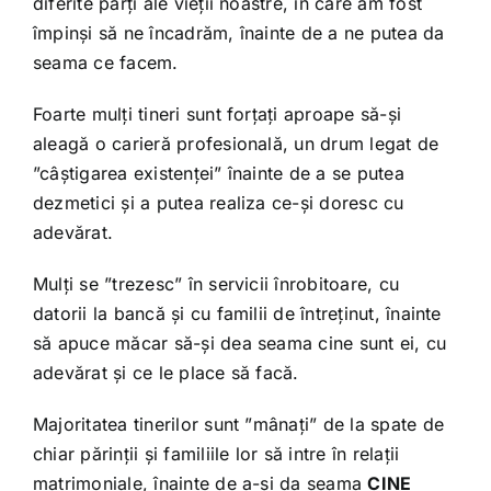
diferite părți ale vieții noastre, în care am fost
împinși să ne încadrăm, înainte de a ne putea da
seama ce facem.
Foarte mulți tineri sunt forțați aproape să-și
aleagă o carieră profesională, un drum legat de
”câștigarea existenței” înainte de a se putea
dezmetici și a putea realiza ce-și doresc cu
adevărat.
Mulți se ”trezesc” în servicii înrobitoare, cu
datorii la bancă și cu familii de întreținut, înainte
să apuce măcar să-și dea seama cine sunt ei, cu
adevărat și ce le place să facă.
Majoritatea tinerilor sunt ”mânați” de la spate de
chiar părinții și familiile lor să intre în relații
matrimoniale, înainte de a-și da seama
CINE