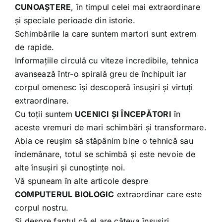
CUNOAȘTERE
, în timpul celei mai extraordinare
și speciale perioade din istorie.
Schimbările la care suntem martori sunt extrem
de rapide.
Informațiile circulă cu viteze incredibile, tehnica
avansează într-o spirală greu de închipuit iar
corpul omenesc își descoperă însușiri și virtuți
extraordinare.
Cu toții suntem
UCENICI ȘI ÎNCEPĂTORI
în
aceste vremuri de mari schimbări și transformare.
Abia ce reușim să stăpânim bine o tehnică sau
îndemânare, totul se schimbă și este nevoie de
alte însușiri și cunoștințe noi.
Vă spuneam în alte articole despre
COMPUTERUL BIOLOGIC
extraordinar care este
corpul nostru.
Și despre faptul că el are câteva însușiri