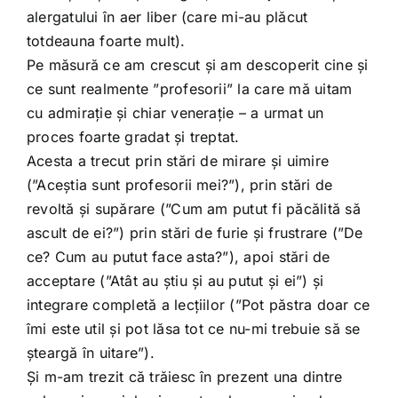
alergatului în aer liber (care mi-au plăcut
totdeauna foarte mult).
Pe măsură ce am crescut și am descoperit cine și
ce sunt realmente ”profesorii” la care mă uitam
cu admirație și chiar venerație – a urmat un
proces foarte gradat și treptat.
Acesta a trecut prin stări de mirare și uimire
(”Aceștia sunt profesorii mei?”), prin stări de
revoltă și supărare (”Cum am putut fi păcălită să
ascult de ei?”) prin stări de furie și frustrare (”De
ce? Cum au putut face asta?”), apoi stări de
acceptare (”Atât au știu și au putut și ei”) și
integrare completă a lecțiilor (”Pot păstra doar ce
îmi este util și pot lăsa tot ce nu-mi trebuie să se
șteargă în uitare”).
Și m-am trezit că trăiesc în prezent una dintre