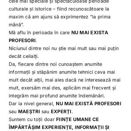
cele mai speciale și spectaculoase perioade
culturale și istorice – fiind recunoscătoare la
maxim că am ajuns să exprimentez ”la prima
mână”.
Mă aflu în perioada în care
NU MAI EXISTA
PROFESORI
.
Niciunul dintre noi nu știe mai mult sau mai puțin
decât ceilalți.
Da, fiecare dintre noi cunoaștem anumite
informații și stăpânim anumite tehnici ceva mai
mult decât alții, mai ales dacă ne interesează mai
mult, exersăm mai des, aplicăm mai frecvent și
integrăm mai profund anumite îndemânări.
Dar la nivel general,
NU MAI EXISTĂ PROFESORI
sau
MAEȘTRI
sau
EXPERȚI
.
Suntem cu toții doar
FIINȚE UMANE CE
ÎMPĂRTĂȘIM EXPERIENȚE, INFORMAȚII ȘI