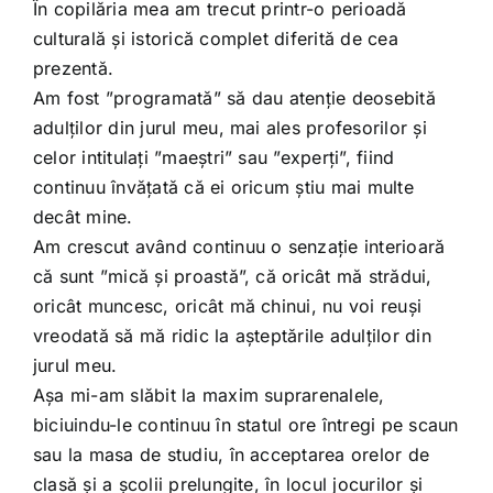
Shop
În copilăria mea am trecut printr-o perioadă
culturală și istorică complet diferită de cea
prezentă.
Tratamente naturale
Am fost ”programată” să dau atenție deosebită
adulților din jurul meu, mai ales profesorilor și
Iubim fructele
celor intitulați ”maeștri” sau ”experți”, fiind
continuu învățată că ei oricum știu mai multe
decât mine.
Am crescut având continuu o senzație interioară
că sunt ”mică și proastă”, că oricât mă strădui,
oricât muncesc, oricât mă chinui, nu voi reuși
vreodată să mă ridic la așteptările adulților din
jurul meu.
Așa mi-am slăbit la maxim suprarenalele,
biciuindu-le continuu în statul ore întregi pe scaun
sau la masa de studiu, în acceptarea orelor de
clasă și a școlii prelungite, în locul jocurilor și