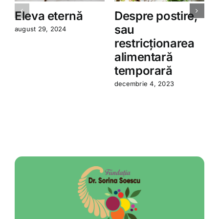
Eleva eternă
Despre postire,
sau
august 29, 2024
restricționarea
a
alimentară
temporară
decembrie 4, 2023