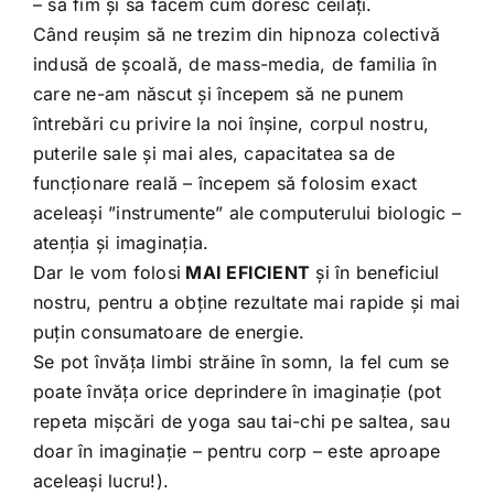
– să fim și să facem cum doresc ceilați.
Când reușim să ne trezim din hipnoza colectivă
indusă de școală, de mass-media, de familia în
care ne-am născut și începem să ne punem
întrebări cu privire la noi înșine, corpul nostru,
puterile sale și mai ales, capacitatea sa de
funcționare reală – începem să folosim exact
aceleași ”instrumente” ale computerului biologic –
atenția și imaginația.
Dar le vom folosi
MAI EFICIENT
și în beneficiul
nostru, pentru a obține rezultate mai rapide și mai
puțin consumatoare de energie.
Se pot învăța limbi străine în somn, la fel cum se
poate învăța orice deprindere în imaginație (pot
repeta mișcări de yoga sau tai-chi pe saltea, sau
doar în imaginație – pentru corp – este aproape
aceleași lucru!).