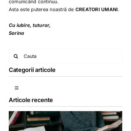
comunicând continuu.
Asta este puterea noastră de
CREATORI UMANI
.
Cu iubire, tuturor,
Sorina
Search
for:
Categorii articole
Toggle
Navigation
Articole recente
Copii
Detoxifiere