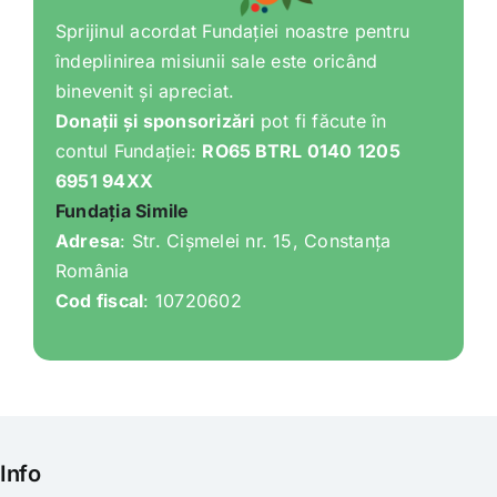
Sprijinul acordat Fundației noastre pentru
îndeplinirea misiunii sale este oricând
binevenit și apreciat.
Donații și sponsorizări
pot fi făcute în
contul Fundației:
RO65 BTRL 0140 1205
6951 94XX
Fundația Simile
Adresa
: Str. Cișmelei nr. 15, Constanța
România
Cod fiscal
: 10720602
Info