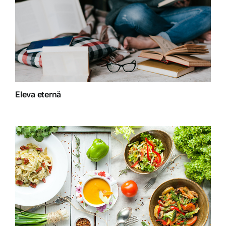
Dieta
Fără categorie
Fitoterapie
Eleva eternă
Gatit creativ
Homeopatie
Retete fructariene
Retete preparate