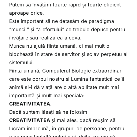
Putem să învățăm foarte rapid și foarte eficient
aproape orice.
Este important să ne detașăm de paradigma
”muncii” și ”a efortului” ce trebuie depuse pentru
învățare sau realizarea a ceva.
Munca nu ajută ființa umană, ci mai mult o
blochează în stare de servitor și sclav perpetuu al
sistemului.
Ființa umană, Computerul Biologic extraordinar
care este corpul nostru și Lumina fantastică ce îl
animă și-i dă viață are o altă abilitate mult mai
importantă și mult mai specială:
CREATIVITATEA
.
Dacă suntem lăsați să ne folosim
CREATIVITATEA
și mai ales, dacă reușim să
lucrăm împreună, în grupuri de persoane, pentru
a ne pune laolaltă puterile și ideile, putem să