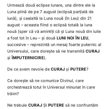
Urmează două eclipse lunare, una dintre ele la
Luna plină de pe 7 august (eclipsă parțială de
lună), și cealaltă la Luna nouă (în Leu) din 21
august – aceasta fiind o eclipsă totală la luna
nouă (sper că vă amintiți că și Luna nouă din iulie
a fost tot în Leu – și două
LUNI NOI ÎN LEU
,
succesive – reprezintă un mesaj foarte puternic al
Universului, care dorește să ne transmită
CURAJ
și
ÎMPUTERNICIRE
).
De ce avem nevoie de
CURAJ
și
PUTERE
?
Ce dorește să ne comunice Divinul, care
orchestrează totul în Universul minunat în care
trăim?
Ne trebuie
CURAJ
ȘI
PUTERE
să ne confruntăm