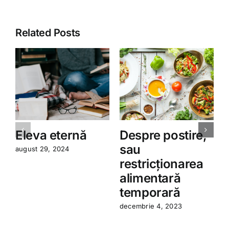
Related Posts
Eleva eternă
Despre postire,
sau
august 29, 2024
restricționarea
a
alimentară
temporară
decembrie 4, 2023