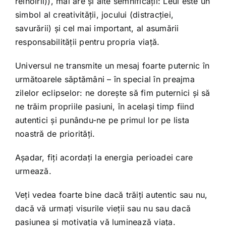
reînoirii)), mai are și alte semnificații: Leul este un
simbol al creativității, jocului (distracției,
savurării) și cel mai important, al asumării
responsabilității pentru propria viață.
Universul ne transmite un mesaj foarte puternic în
următoarele săptămâni – în special în preajma
zilelor eclipselor: ne dorește să fim puternici și să
ne trăim propriile pasiuni, în același timp fiind
autentici și punându-ne pe primul lor pe lista
noastră de priorități.
Așadar, fiți acordați la energia perioadei care
urmează.
Veți vedea foarte bine dacă trăiți autentic sau nu,
dacă vă urmați visurile vieții sau nu sau dacă
pasiunea și motivația vă luminează viața.