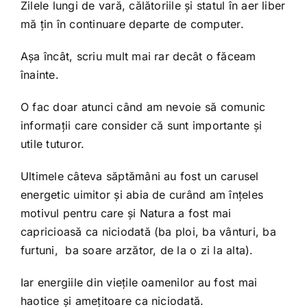
Shop
Zilele lungi de vară, călătoriile și statul în aer liber
mă țin în continuare departe de computer.
Tratamente naturale
Așa încât, scriu mult mai rar decât o făceam
înainte.
Iubim fructele
O fac doar atunci când am nevoie să comunic
informații care consider că sunt importante și
utile tuturor.
Ultimele câteva săptămâni au fost un carusel
energetic uimitor și abia de curând am înțeles
motivul pentru care și Natura a fost mai
capricioasă ca niciodată (ba ploi, ba vânturi, ba
furtuni, ba soare arzător, de la o zi la alta).
Iar energiile din viețile oamenilor au fost mai
haotice și amețitoare ca niciodată.