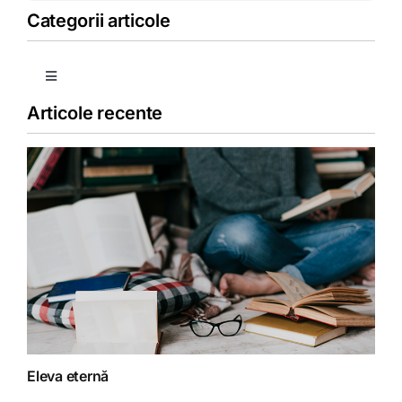
Categorii articole
Toggle
Navigation
Articole recente
Copii
Detoxifiere
Dieta
Fără categorie
Fitoterapie
Eleva eternă