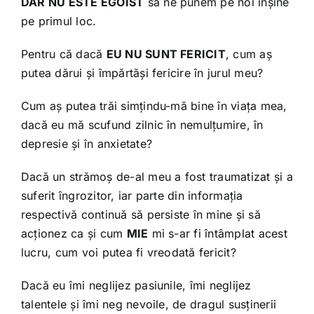
DAR NU ESTE EGOIST
să ne punem pe noi înșine
pe primul loc.
Pentru că dacă
EU NU SUNT FERICIT
, cum aș
putea dărui și împărtăși fericire în jurul meu?
Cum aș putea trăi simțindu-mă bine în viața mea,
dacă eu mă scufund zilnic în nemulțumire, în
depresie și în anxietate?
Dacă un strămoș de-al meu a fost traumatizat și a
suferit îngrozitor, iar parte din informația
respectivă continuă să persiste în mine și să
acționez ca și cum
MIE
mi s-ar fi întâmplat acest
lucru, cum voi putea fi vreodată fericit?
Dacă eu îmi neglijez pasiunile, îmi neglijez
talentele și îmi neg nevoile, de dragul susținerii