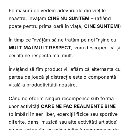
Pe măsură ce vedem adevărurile din viețile
noastre, învățăm
CINE NU SUNTEM
– (aflând
poate pentru prima oară în viață,
CINE SUNTEM
!)
În timp ce învățăm să ne tratăm pe noi înșine cu
MULT MAI MULT RESPECT
, vom descoperi că și
ceilalți ne respectă mai mult.
Învățând să fim productivi, aflăm că alternanța cu
partea de joacă și distracție este o componentă
vitală a productivității noastre.
Când ne oferim singuri recompense sub forma
unor activități
CARE NE FAC REALMENTE BINE
(plimbări în aer liber, exerciții fizice sau sportive
diferite, dans, muzică sau alte activități artistice)
nu mai așteptăm cu mâna întinsă recompense de