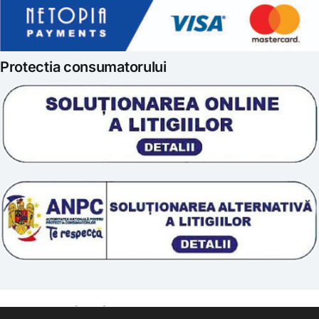
Politica de retur
Iubim fructele
Protectia consumatorului
Prelucrarea datelor
Scoala „Sanatate 5D”
Termeni si conditii
Tratamente naturale
Politica cookie
© 2011 – [year] Fundatia Simile. Toate drepturile