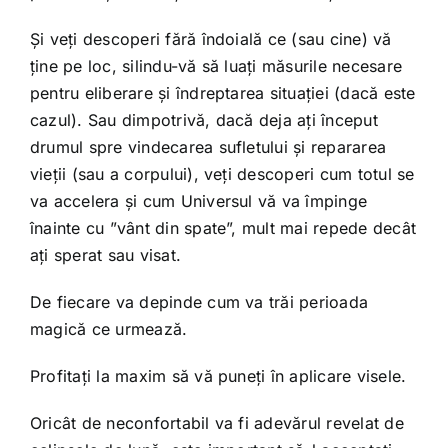
Și veți descoperi fără îndoială ce (sau cine) vă
ține pe loc, silindu-vă să luați măsurile necesare
pentru eliberare și îndreptarea situației (dacă este
cazul). Sau dimpotrivă, dacă deja ați început
drumul spre vindecarea sufletului și repararea
vieții (sau a corpului), veți descoperi cum totul se
va accelera și cum Universul vă va împinge
înainte cu ”vânt din spate”, mult mai repede decât
ați sperat sau visat.
De fiecare va depinde cum va trăi perioada
magică ce urmează.
Profitați la maxim să vă puneți în aplicare visele.
Oricât de neconfortabil va fi adevărul revelat de