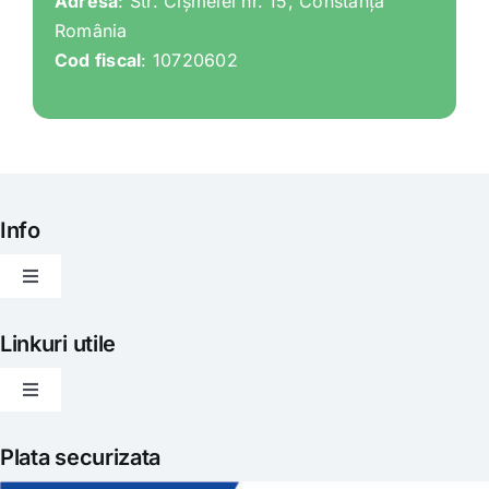
Adresa
: Str. Cișmelei nr. 15, Constanța
România
Cod fiscal
: 10720602
Info
Toggle
Navigation
Articole
Linkuri utile
Toggle
Evenimente
Navigation
Politica de livrare
Plata securizata
Gatit creativ