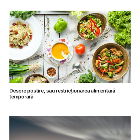
Gatit creativ
Homeopatie
Retete fructariene
Retete preparate
Retete Raw (nepreparate termic)
Despre postire, sau restricționarea alimentară
temporară
Spiritualitate
Terapii