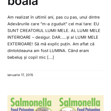
boala
Am realizat în ultimii ani, pas cu pas, unul dintre
Adevărurile care ”m-a zguduit” cel mai tare: EU
SUNT CREATORUL LUMII MELE. AL LUMII MELE
INTERIOARE – desigur. DAR…..și al LUMII MELE
EXTERIOARE! Să mă explic puțin. Am aflat că
dintotdeauna am fost LUMINA. Când eram
bebeluș și copil mic [...]
ianuarie 17, 2015