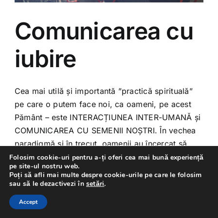
Comunicarea cu
iubire
Cea mai utilă și importantă ”practică spirituală”
pe care o putem face noi, ca oameni, pe acest
Pământ – este INTERACȚIUNEA INTER-UMANĂ și
COMUNICAREA CU SEMENII NOȘTRI. În vechea
paradigmă și în trecut, oamenii au încercat să
”evolueze” spiritual în izolare, în retragere, în
Folosim cookie-uri pentru a-ți oferi cea mai bună experiență
pe site-ul nostru web.
pădure sau în deșert, în mănăstire, [...]
Poți să afli mai multe despre cookie-urile pe care le folosim
sau să le dezactivezi în
setări
.
Accept
ianuarie 11, 2015