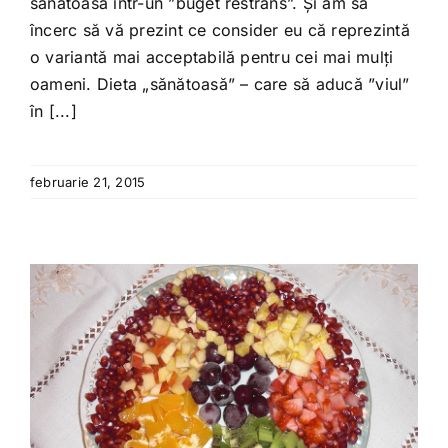
sănătoasă într-un ”buget restrâns”. Și am să
încerc să vă prezint ce consider eu că reprezintă
o variantă mai acceptabilă pentru cei mai mulți
oameni. Dieta „sănătoasă” – care să aducă ”viul”
în [...]
februarie 21, 2015