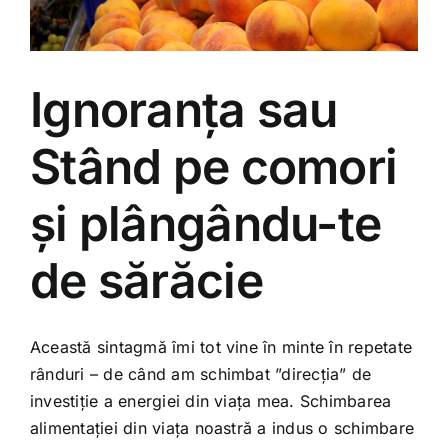
Ignoranța sau
Stând pe comori
și plângându-te
de sărăcie
Această sintagmă îmi tot vine în minte în repetate
rânduri – de când am schimbat ”direcția” de
investiție a energiei din viața mea. Schimbarea
alimentației din viața noastră a indus o schimbare