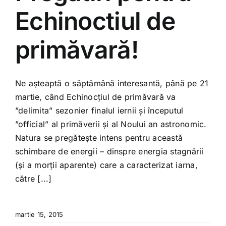
Shop
Echinoctiul de
Tratamente naturale
primăvară!
Iubim fructele
Ne așteaptă o săptămână interesantă, până pe 21
martie, când Echinocțiul de primăvară va
”delimita” sezonier finalul iernii și începutul
”official” al primăverii și al Noului an astronomic.
Natura se pregătește intens pentru această
schimbare de energii – dinspre energia stagnării
(și a morții aparente) care a caracterizat iarna,
către [...]
martie 15, 2015