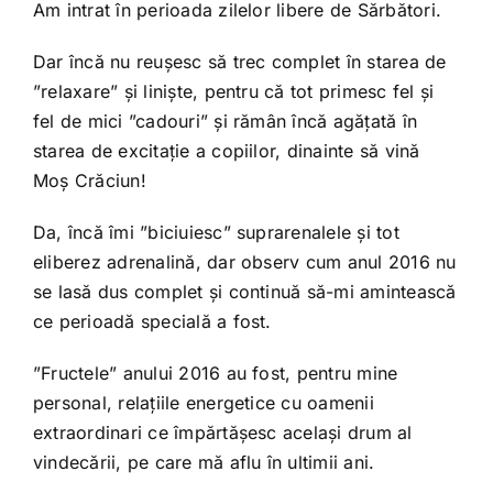
Shop
Am intrat în perioada zilelor libere de Sărbători.
Dar încă nu reușesc să trec complet în starea de
Tratamente naturale
”relaxare” și liniște, pentru că tot primesc fel și
fel de mici ”cadouri” și rămân încă agățată în
starea de excitație a copiilor, dinainte să vină
Iubim fructele
Moș Crăciun!
Da, încă îmi ”biciuiesc” suprarenalele și tot
eliberez adrenalină, dar observ cum anul 2016 nu
se lasă dus complet și continuă să-mi amintească
ce perioadă specială a fost.
”Fructele” anului 2016 au fost, pentru mine
personal, relațiile energetice cu oamenii
extraordinari ce împărtășesc același drum al
vindecării, pe care mă aflu în ultimii ani.