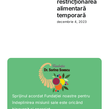
restricționarea
a
alimentară
temporară
decembrie 4, 2023
Sprijinul acordat Fundației noastre pentru
îndeplinirea misiunii sale este oricând