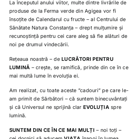
La începutul anului viitor, multe dintre livrările de
produse de la Ferma verde din Agigea vor fi
însoțite de Calendarul cu fructe – al Centrului de
Sănătate Natura Constanța – drept mulțumire și
recunoștință pentru cei care aleg să fie alături de
noi pe drumul vindecării.
Rețeaua noastră – de
LUCRĂTORI PENTRU
LUMINĂ
– crește, se ramifică, prinde din ce în ce
mai multă lume în evoluția ei.
Am realizat, cu toate aceste ”cadouri” pe care le-
am primit de Sărbători – că suntem binecuvântați
și că Universul ne sprijină clar
EVOLUȚIA
spre
lumină.
SUNTEM DIN CE ÎN CE MAI MULȚI
– noi toți –
cei dornici să aducem
VIAȚA
înapoi în lumea