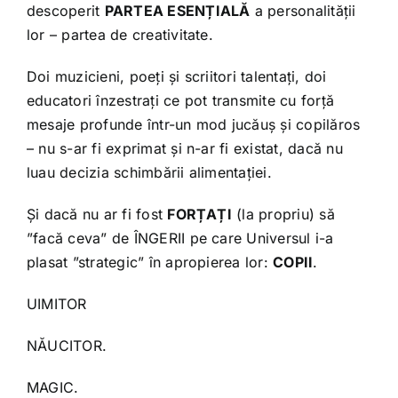
descoperit
PARTEA ESENȚIALĂ
a personalității
lor – partea de creativitate.
Doi muzicieni, poeți și scriitori talentați, doi
educatori înzestrați ce pot transmite cu forță
mesaje profunde într-un mod jucăuș și copilăros
– nu s-ar fi exprimat și n-ar fi existat, dacă nu
luau decizia schimbării alimentației.
Și dacă nu ar fi fost
FORȚAȚI
(la propriu) să
”facă ceva” de ÎNGERII pe care Universul i-a
plasat ”strategic” în apropierea lor:
COPII
.
UIMITOR
NĂUCITOR.
MAGIC.