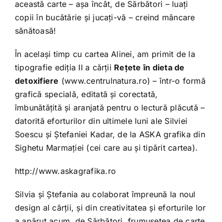
această carte – așa încât, de Sărbători – luați
copii în bucătărie și jucați-vă – creind mâncare
sănătoasă!
În același timp cu cartea Alinei, am primit de la
tipografie ediția II a cărții
Rețete în dieta de
detoxifiere
(www.centrulnatura.ro) – într-o formă
grafică specială, editată și corectată,
îmbunătățită și aranjată pentru o lectură plăcută –
datorită eforturilor din ultimele luni ale Silviei
Soescu și Ștefaniei Kadar, de la ASKA grafika din
Sighetu Marmației (cei care au și tipărit cartea).
http://www.askagrafika.ro
Silvia și Ștefania au colaborat împreună la noul
design al cărții, și din creativitatea și eforturile lor
a apărut acum, de Sărbători, frumusețea de carte