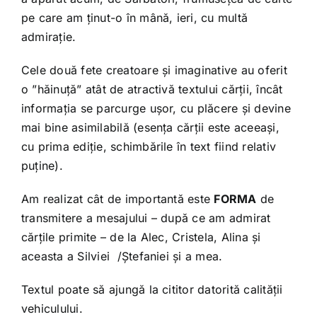
pe care am ținut-o în mână, ieri, cu multă
admirație.
Cele două fete creatoare și imaginative au oferit
o ”hăinuță” atât de atractivă textului cărții, încât
informația se parcurge ușor, cu plăcere și devine
mai bine asimilabilă (esența cărții este aceeași,
cu prima ediție, schimbările în text fiind relativ
puține).
Am realizat cât de importantă este
FORMA
de
transmitere a mesajului – după ce am admirat
cărțile primite – de la Alec, Cristela, Alina și
aceasta a Silviei /Ștefaniei și a mea.
Textul poate să ajungă la cititor datorită calității
vehiculului.