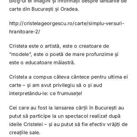
blog-ul ei imagini și informații despre lansările de
carte din București și Oradea.
http://cristelageorgescu.ro/carte/simplu-versuri-
hranitoare-2/
Cristela este o artistă, este o creatoare de
”modele”, este o poetă de mare profunzime și
este o educatoare măiastră.
Cristela a compus câteva cântece pentru ultima ei
carte – și am avut privilegiu să o și aud
interpretându-le: ce frumusețe!
Cei care au fost la lansarea cărții în București au
putut să participe la un spectacol realizat după
ideile Cristelei – și au putut să fie efectiv vrăjiți de
creațiile sale.