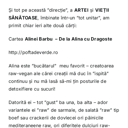
Și tot pe această ”direcție”, a
ARTEI
și
VIEȚII
SĂNĂTOASE
, îmbinate într-un ”tot unitar”, am
primit chiar ieri alte două cărți:
Cartea
Alinei Barbu – De la Alina cu Dragoste
http://poftadeverde.ro
Alina este ”bucătarul” meu favorit – creatoarea
raw-vegan ale cărei creații mă duc în ”ispită”
continuu și nu mă lasă să-mi țin posturile de
detoxifiere cu sucuri!
Datorită ei – tot ”gust” ba una, ba alta – ador
variantele ei ”raw” de sarmale, de salată ”raw” tip
boef sau crackerii de dovlecei ori pâinicile
mediteraneene raw, ori diferitele dulciuri raw-