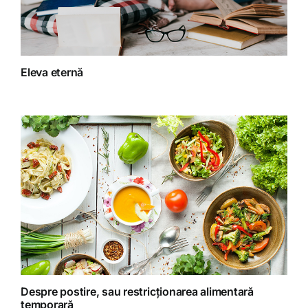
Fără categorie
Fitoterapie
Eleva eternă
Gatit creativ
Homeopatie
Retete fructariene
Retete preparate
Retete Raw (nepreparate termic)
Despre postire, sau restricționarea alimentară
temporară