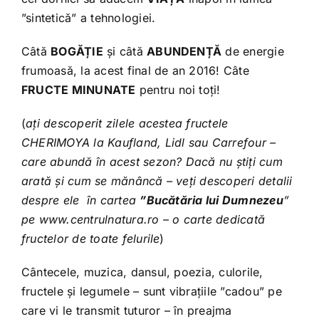
”sintetică” a tehnologiei.
Câtă
BOGĂȚIE
și câtă
ABUNDENȚĂ
de energie
frumoasă, la acest final de an 2016! Câte
FRUCTE MINUNATE
pentru noi toți!
(
ați descoperit zilele acestea fructele
CHERIMOYA la Kaufland, Lidl sau Carrefour –
care abundă în acest sezon? Dacă nu știți cum
arată și cum se mănâncă – veți descoperi detalii
despre ele în cartea
”Bucătăria lui Dumnezeu
”
pe www.centrulnatura.ro – o carte dedicată
fructelor de toate felurile
)
Cântecele, muzica, dansul, poezia, culorile,
fructele și legumele – sunt vibrațiile ”cadou” pe
care vi le transmit tuturor – în preajma