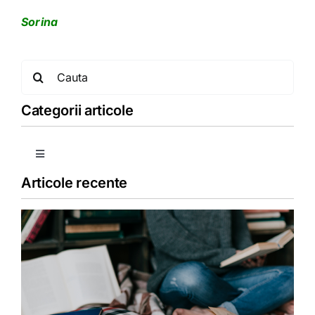
Sorina
Search
for:
Categorii articole
Toggle
Navigation
Articole recente
Copii
Detoxifiere
Dieta