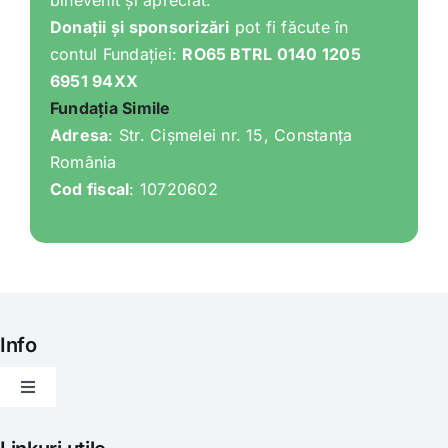
binevenit și apreciat.
Donații și sponsorizări
pot fi făcute în
contul Fundației:
RO65 BTRL 0140 1205
6951 94XX
Fundația Simile
Adresa
: Str. Cișmelei nr. 15, Constanța
România
Cod fiscal
: 10720602
Info
Toggle
Navigation
Articole