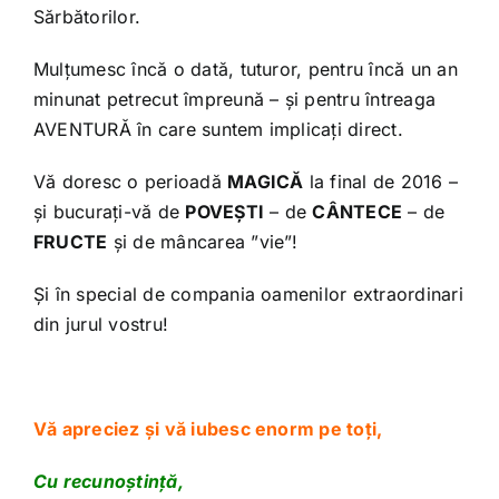
Sărbătorilor.
Mulțumesc încă o dată, tuturor, pentru încă un an
minunat petrecut împreună – și pentru întreaga
AVENTURĂ în care suntem implicați direct.
Vă doresc o perioadă
MAGICĂ
la final de 2016 –
și bucurați-vă de
POVEȘTI
– de
CÂNTECE
– de
FRUCTE
și de mâncarea ”vie”!
Și în special de compania oamenilor extraordinari
din jurul vostru!
Vă apreciez și vă iubesc enorm pe toți,
Cu recunoștință,