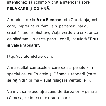
intenționez să schimb vibrația interioară spre
RELAXARE
și
ODIHNĂ
.
Am primit de la
Alec Blenche
, din Constanța, cel
care, împreună cu familia și partenerii săi au
creat ”mărcile” Bistraw, Viața verde viu și Fabrica
de sănătate – o carte pentru copii, intitulată ”
Erus
și valea răbdării”.
http://calatoriileluierus.ro
Am ascultat cântecelele care există pe site – în
special cel cu Fructele și Cântecul răbdării (care
se rețin din prima – sunt ”șlagăre veritabile”!).
Vă invit să le audiați acum, de Sărbători – pentru
că mesajele lor sunt extraordinare.