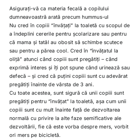
Asiguraţi-vă ca materia fecală a copilului
dumneavoastră arată precum hummus-ul
Nu cred în copiii “învăţaţi” la toaletă cu scopul de
a îndeplini cererile pentru şcolarizare sau pentru
că mama şi tatăl au obosit să schimbe scutece
sau pentru a părea cool. Cred în “învăţatul la
oliţă” atunci când copiii sunt pregătiţi – când
exprimă interes şi îţi pot spune când urinează sau
defecă – şi cred că puţini copiii sunt cu adevărat
pregătiţi înainte de vârsta de 3 ani.
Cu toate acestea, sunt sigură că unii copiii sunt
pregătiţi pentru “învăţat” la toaletă, aşa cum unii
copiii sunt cu mult înainte faţă de dezvoltarea
normală cu privire la alte faze semificative ale
dezvoltării, fie că este vorba despre mers, vorbit
ori mers pe bicicletă.