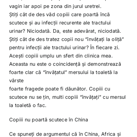
vagin iar apoi pe zona din jurul uretrei.
Ştiţi cât de des văd copiii care poartă încă
scutece şi au infecţii recurente ale tractului
urinar? Niciodată. Da, este adevărat, niciodată.
Ştiţi cât de des tratez copii nou “învăţaţi la oliţă”
pentru infecţii ale tractului urinar? În fiecare zi.
Aceşti copiii umplu un sfert din clinica mea.
Aceasta nu este o coincidenţă şi demonstrează
foarte clar că “învăţatul” mersului la toaletă la
vârste
foarte fragede poate fi dăunător. Copiii cu
scutece nu se ţin, multi copiii “învăţaţi” cu mersul
la toaletă o fac.
Copiii nu poartă scutece în China
Ce spuneţi de argumentul că în China, Africa şi