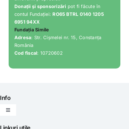
Donații și sponsorizări
pot fi făcute în
contul Fundației:
RO65 BTRL 0140 1205
6951 94XX
Fundația Simile
Adresa
: Str. Cișmelei nr. 15, Constanța
România
Cod fiscal
: 10720602
Info
Toggle
Navigation
Articole
Linkuri utile