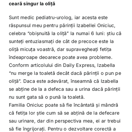
ceară singur la oliţă
Sunt medic pediatru-urolog, iar acesta este
răspunsul meu pentru părinţii Izabellei Oniciuc,
celebra “obişnuită la oliţă” la numai 6 luni: ştiu că
sunteţi entuziasmaţi de cât de precoce este la
oliţă micuţa voastră, dar supravegheaţi fetiţa
îndeaproape deoarece poate avea probleme.
Conform articolului din Daily Express, Izabella
“nu merge la toaletă decât dacă părinţii o pun pe
oliţă”. Daca este adevărat, înseamnă că Izabella
se abţine de la a defeca sau a urina dacă părinţii
nu sunt gata să o pună la toaletă.
Familia Oniciuc poate să fie încântată şi mândră
că fetiţa lor ştie cum să se abţină de la defecare
sau urinare, dar din perspectiva mea, ei ar trebui
să fie îngrijoraţi. Pentru o dezvoltare corectă a