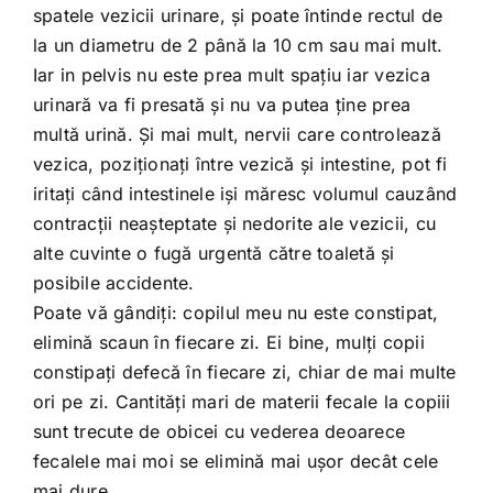
spatele vezicii urinare, şi poate întinde rectul de
la un diametru de 2 până la 10 cm sau mai mult.
Iar in pelvis nu este prea mult spaţiu iar vezica
urinară va fi presată şi nu va putea ţine prea
multă urină. Şi mai mult, nervii care controlează
vezica, poziţionaţi între vezică şi intestine, pot fi
iritaţi când intestinele işi măresc volumul cauzând
contracţii neaşteptate şi nedorite ale vezicii, cu
alte cuvinte o fugă urgentă către toaletă şi
posibile accidente.
Poate vă gândiţi: copilul meu nu este constipat,
elimină scaun în fiecare zi. Ei bine, mulţi copii
constipaţi defecă în fiecare zi, chiar de mai multe
ori pe zi. Cantităţi mari de materii fecale la copiii
sunt trecute de obicei cu vederea deoarece
fecalele mai moi se elimină mai uşor decât cele
mai dure.