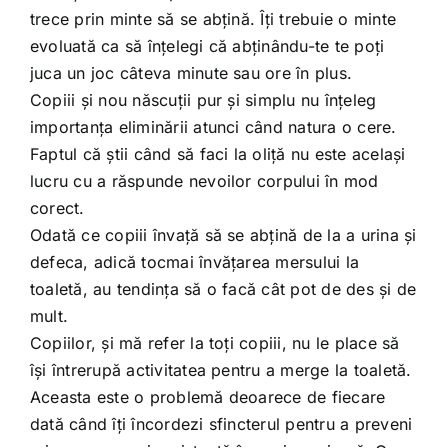
trece prin minte să se abţină. Îţi trebuie o minte
evoluată ca să înţelegi că abţinându-te te poţi
juca un joc câteva minute sau ore în plus.
Copiii şi nou născuţii pur şi simplu nu înţeleg
importanţa eliminării atunci când natura o cere.
Faptul că ştii când să faci la oliţă nu este acelaşi
lucru cu a răspunde nevoilor corpului în mod
corect.
Odată ce copiii învaţă să se abţină de la a urina şi
defeca, adică tocmai învăţarea mersului la
toaletă, au tendinţa să o facă cât pot de des şi de
mult.
Copiilor, şi mă refer la toţi copiii, nu le place să
îşi întrerupă activitatea pentru a merge la toaletă.
Aceasta este o problemă deoarece de fiecare
dată când îţi încordezi sfincterul pentru a preveni