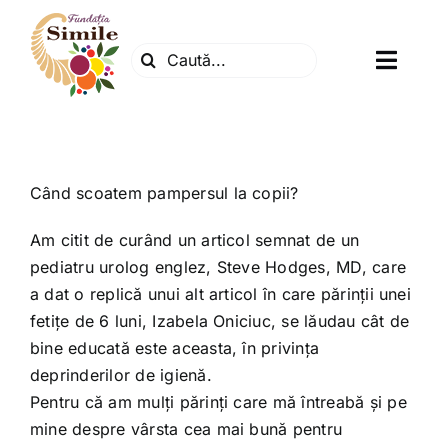
Skip
to
Search
content
Toggl
for:
Navig
Fundatia
Centrul natura
Când scoatem pampersul la copii?
Am citit de curând un articol semnat de un
Articole
pediatru urolog englez, Steve Hodges, MD, care
a dat o replică unui alt articol în care părinții unei
fetițe de 6 luni, Izabela Oniciuc, se lăudau cât de
Dr. Soescu
bine educată este aceasta, în privința
deprinderilor de igienă.
Evenimente
Pentru că am mulți părinți care mă întreabă și pe
mine despre vârsta cea mai bună pentru