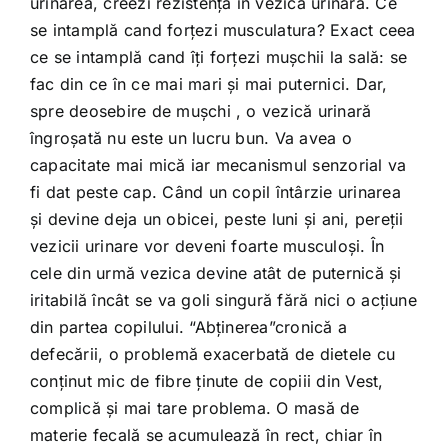
urinarea, creezi rezistenţă în vezica urinară. Ce
se intamplă cand forţezi musculatura? Exact ceea
ce se intamplă cand îţi forţezi mușchii la sală: se
fac din ce în ce mai mari şi mai puternici. Dar,
spre deosebire de mușchi , o vezică urinară
îngroșată nu este un lucru bun. Va avea o
capacitate mai mică iar mecanismul senzorial va
fi dat peste cap. Când un copil întârzie urinarea
şi devine deja un obicei, peste luni şi ani, pereţii
vezicii urinare vor deveni foarte musculoşi. În
cele din urmă vezica devine atât de puternică şi
iritabilă încât se va goli singură fără nici o acţiune
din partea copilului. “Abţinerea”cronică a
defecării, o problemă exacerbată de dietele cu
conţinut mic de fibre ţinute de copiii din Vest,
complică şi mai tare problema. O masă de
materie fecală se acumulează în rect, chiar în