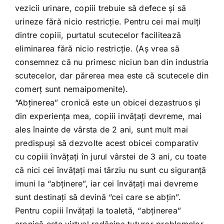
vezicii urinare, copiii trebuie să defece şi să
urineze fără nicio restricţie. Pentru cei mai mulţi
dintre copiii, purtatul scutecelor facilitează
eliminarea fără nicio restricţie. (Aş vrea să
consemnez că nu primesc niciun ban din industria
scutecelor, dar părerea mea este că scutecele din
comerţ sunt nemaipomenite).
“Abţinerea” cronică este un obicei dezastruos şi
din experienţa mea, copiii invăţaţi devreme, mai
ales înainte de vârsta de 2 ani, sunt mult mai
predispuşi să dezvolte acest obicei comparativ
cu copiii învăţaţi în jurul vârstei de 3 ani, cu toate
că nici cei învăţaţi mai târziu nu sunt cu siguranţă
imuni la “abţinere”, iar cei învăţaţi mai devreme
sunt destinaţi să devină “cei care se abţin”.
Pentru copiii învăţaţi la toaletă, “abţinerea”