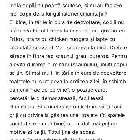
India copiii nu poartă scutece, şi nu au facut-o
nici copii de-a lungul istoriei umanităţii ?
Ei bine, în ţările în curs de dezvoltare, copiii nu
mănâncă Froot Loops la micul dejun, gustări cu
Fritos, prânz cu chicken nuggets şi lapte cu
ciocolată şi având Mac şi brânză la cină. Dietele
sărace în fibre fac scaunul greu, dureros. Pentru
a evita durerea eliminării (scaunului), mulţi copiii
se ţin. Şi mai mult, în ţările în curs de dezvoltare
toaletele nu sunt ceva la ordinea zilei, în schimb
oamenii “fac de pe vine”, o poziţie care,
cercetările o demonstrează, facilitează
eliminarea. Şi atunci când nu trebuie să îţi faci
griji cu privire la găsirea unei toalete (în spatele
unui tufiş e numai bine) ai cu atât mai puţine
motive să te ţii. Totul ţine de acces.