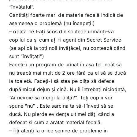
“învăţatul”.
Cantităţi foarte mari de materie fecală indică de
asemenea o problemă (nu începeţi!)
– odată ce l-aţi scos din scutece urmăriţi-vă
copilul ca şi cum aţi fi agent din Secret Service
(se aplică la toţi noii învăţăcei, nu contează când
sunt “învăţaţi”)
Faceţi-i un program de urinat în aşa fel încât să
nu treacă mai mult de 2 ore fără ca el să se ducă
la toaletă. Faceţi-l să stea pe oliţa să defece
după micul dejun şi cină. Nu îl întrebaţi niciodată,
“Ai nevoie să mergi la oliţă?”. Toţi copiii vor
spune “nu” . Este sarcina ta să-l înveţi să se
ducă. Nu pierde evidenţa ultimei dăţi când a
defecat şi cum a arătat material fecală.
– fiţi atenţi la orice semne de probleme în