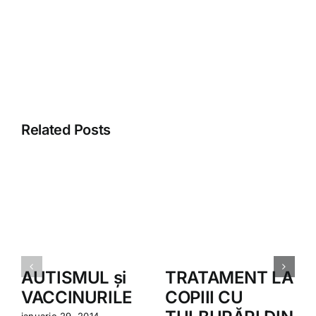
Related Posts
AUTISMUL și
TRATAMENT LA
VACCINURILE
COPIII CU
f