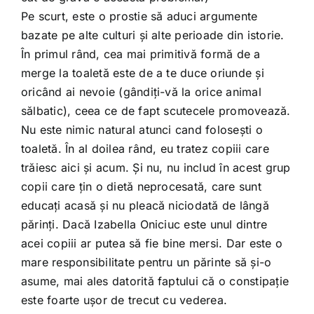
Pe scurt, este o prostie să aduci argumente
bazate pe alte culturi şi alte perioade din istorie.
În primul rând, cea mai primitivă formă de a
merge la toaletă este de a te duce oriunde şi
oricând ai nevoie (gândiţi-vă la orice animal
sălbatic), ceea ce de fapt scutecele promovează.
Nu este nimic natural atunci cand foloseşti o
toaletă. În al doilea rând, eu tratez copiii care
trăiesc aici şi acum. Şi nu, nu includ în acest grup
copii care ţin o dietă neprocesată, care sunt
educaţi acasă şi nu pleacă niciodată de lângă
părinţi. Dacă Izabella Oniciuc este unul dintre
acei copiii ar putea să fie bine mersi. Dar este o
mare responsibilitate pentru un părinte să şi-o
asume, mai ales datorită faptului că o constipaţie
este foarte uşor de trecut cu vederea.