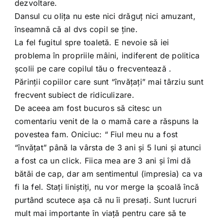
dezvoltare.
Dansul cu oliţa nu este nici drăguţ nici amuzant,
înseamnă că al dvs copil se ţine.
La fel fugitul spre toaletă. E nevoie să iei
problema în propriile mâini, indiferent de politica
şcolii pe care copilul tău o frecventează .
Părinţii copiilor care sunt “învăţaţi” mai târziu sunt
frecvent subiect de ridiculizare.
De aceea am fost bucuros să citesc un
comentariu venit de la o mamă care a răspuns la
povestea fam. Oniciuc: “ Fiul meu nu a fost
“învăţat” până la vârsta de 3 ani şi 5 luni şi atunci
a fost ca un click. Fiica mea are 3 ani şi îmi dă
bătăi de cap, dar am sentimentul (impresia) ca va
fi la fel. Staţi liniştiţi, nu vor merge la şcoală încă
purtând scutece aşa că nu îi presaţi. Sunt lucruri
mult mai importante în viaţă pentru care să te