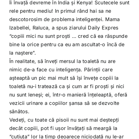
Îi învaţă devreme în India şi Kenya! Scutecele sunt
rele pentru mediu! In primul rând hai sa ne
descotorosim de problema inteligenţei. Mama
Izabellei, Raluca, a spus ziarului Daily Expres
“copiii mici nu sunt proşti … cred că ea răspunde
bine la orice pentru ca eu am ascultat-o încă de
la naştere”.
În realitate, să înveţi mersul la toaletă nu are
nimic de-a face cu inteligenţa. Părinţii care
aşteaptă un pic mai mult să îşi înveţe copiii la
toaletă nu-i tratează ca şi cum ar fi proşti şi nici
nu sunt leneşi; ei, într-o manieră înţeleaptă, oferă
vezicii urinare a copiilor şansa să se dezvolte
sănătos.
Vedeţi, cu toate că pisoii nu sunt mai deştepţi
decât copiii, pot fi uşor învăţaţi să meargă la
“cutiuţa” lor la timp deoarece niciodată nu le-ar