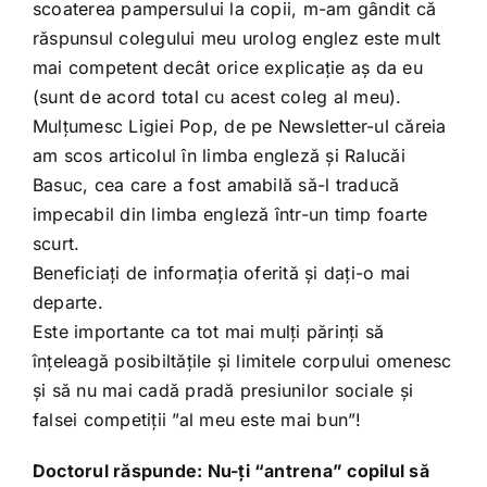
Shop
scoaterea pampersului la copii, m-am gândit că
răspunsul colegului meu urolog englez este mult
mai competent decât orice explicație aș da eu
Tratamente naturale
(sunt de acord total cu acest coleg al meu).
Mulțumesc Ligiei Pop, de pe Newsletter-ul căreia
Iubim fructele
am scos articolul în limba engleză și Ralucăi
Basuc, cea care a fost amabilă să-l traducă
impecabil din limba engleză într-un timp foarte
scurt.
Beneficiați de informația oferită și dați-o mai
departe.
Este importante ca tot mai mulți părinți să
înțeleagă posibiltățile și limitele corpului omenesc
și să nu mai cadă pradă presiunilor sociale și
falsei competiții ”al meu este mai bun”!
Doctorul răspunde: Nu-ţi “antrena” copilul să