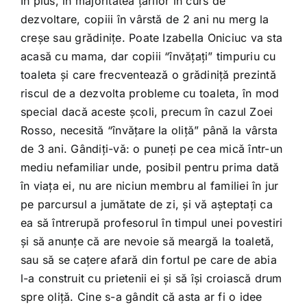
În plus, în majoritatea ţărilor în curs de
dezvoltare, copiii în vârstă de 2 ani nu merg la
creşe sau grădiniţe. Poate Izabella Oniciuc va sta
acasă cu mama, dar copiii “învăţaţi” timpuriu cu
toaleta şi care frecventează o grădiniţă prezintă
riscul de a dezvolta probleme cu toaleta, în mod
special dacă aceste şcoli, precum în cazul Zoei
Rosso, necesită “învăţare la oliţă” până la vârsta
de 3 ani. Gândiţi-vă: o puneţi pe cea mică într-un
mediu nefamiliar unde, posibil pentru prima dată
în viaţa ei, nu are niciun membru al familiei în jur
pe parcursul a jumătate de zi, şi vă aşteptaţi ca
ea să întrerupă profesorul în timpul unei povestiri
şi să anunţe că are nevoie să meargă la toaletă,
sau să se caţere afară din fortul pe care de abia
l-a construit cu prietenii ei şi să îşi croiască drum
spre oliţă. Cine s-a gândit că asta ar fi o idee