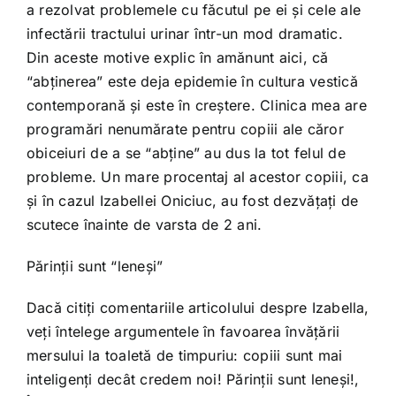
a rezolvat problemele cu făcutul pe ei şi cele ale
infectării tractului urinar într-un mod dramatic.
Din aceste motive explic în amănunt aici, că
“abţinerea” este deja epidemie în cultura vestică
contemporană şi este în creştere. Clinica mea are
programări nenumărate pentru copiii ale căror
obiceiuri de a se “abţine” au dus la tot felul de
probleme. Un mare procentaj al acestor copiii, ca
şi în cazul Izabellei Oniciuc, au fost dezvăţaţi de
scutece înainte de varsta de 2 ani.
Părinţii sunt “leneşi”
Dacă citiţi comentariile articolului despre Izabella,
veţi întelege argumentele în favoarea învăţării
mersului la toaletă de timpuriu: copiii sunt mai
inteligenţi decât credem noi! Părinţii sunt leneşi!,