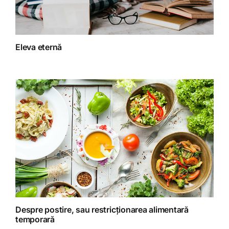
Fără categorie
Fitoterapie
Eleva eternă
Gatit creativ
Homeopatie
Retete fructariene
Retete preparate
Retete Raw (nepreparate termic)
Despre postire, sau restricționarea alimentară
temporară