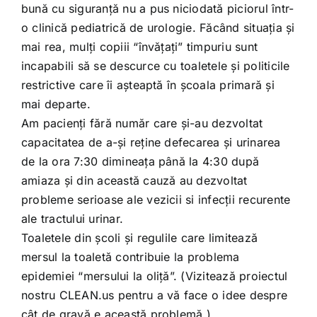
bună cu siguranţă nu a pus niciodată piciorul într-
o clinică pediatrică de urologie. Făcând situaţia şi
mai rea, mulţi copiii “învăţaţi” timpuriu sunt
incapabili să se descurce cu toaletele şi politicile
restrictive care îi aşteaptă în şcoala primară şi
mai departe.
Am pacienţi fără număr care şi-au dezvoltat
capacitatea de a-şi reţine defecarea şi urinarea
de la ora 7:30 dimineaţa până la 4:30 după
amiaza şi din această cauză au dezvoltat
probleme serioase ale vezicii si infecţii recurente
ale tractului urinar.
Toaletele din şcoli şi regulile care limitează
mersul la toaletă contribuie la problema
epidemiei “mersului la oliţă”. (Vizitează proiectul
nostru CLEAN.us pentru a vă face o idee despre
cât de gravă e această problemă.)