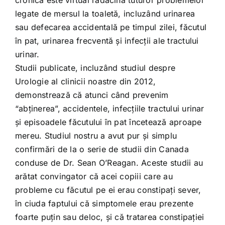
cronică este virtual radăcina tuturor problemelor
legate de mersul la toaletă, incluzând urinarea
sau defecarea accidentală pe timpul zilei, făcutul
în pat, urinarea frecventă şi infecţii ale tractului
urinar.
Studii publicate, incluzând studiul despre
Urologie al clinicii noastre din 2012,
demonstrează că atunci când prevenim
“abţinerea”, accidentele, infecţiile tractului urinar
şi episoadele făcutului în pat încetează aproape
mereu. Studiul nostru a avut pur şi simplu
confirmări de la o serie de studii din Canada
conduse de Dr. Sean O’Reagan. Aceste studii au
arătat convingator că acei copiii care au
probleme cu făcutul pe ei erau constipaţi sever,
în ciuda faptului că simptomele erau prezente
foarte puţin sau deloc, şi că tratarea constipaţiei