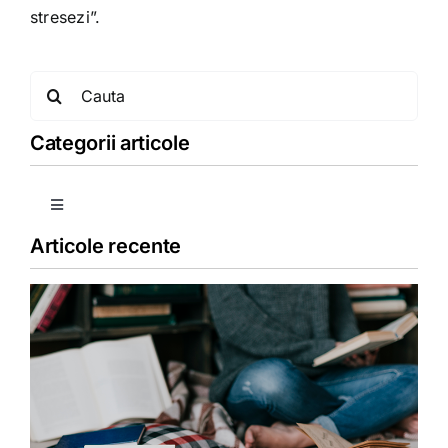
stresezi”.
Search
for:
Categorii articole
Toggle
Navigation
Articole recente
Copii
Detoxifiere
Dieta