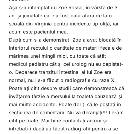
Aşa s-a întâmplat cu Zoe Rosso, în vârstă de 3
ani şi jumătate care a fost dată afară de la o
şcoală din Virginia pentru incidente tip oliţă, iar
acum este pacientul meu.
După cum s-a demonstrat, Zoe a avut blocată în
interiorul rectului o cantitate de materii fecale de
mărimea unei mingii mici, cu toate că atât
medicul pediatru cât şi cel urolog nu au depistat-
o. Deoarece tranzitul intestinal al lui Zoe era
normal, nu i s-a făcut o radiografie cu raze X.
Poate aţi citit despre studii care demonstrează că
învăţarea târzie a mersului la toaletă cauzează şi
mai multe accidente. Poate doriţi să le postaţi în
secţiunea de comentarii. Nu vă deranjaţi!!! Le-am
citit pe toate. Mai bine contactaţi autorii şi
intrebaţi-i dacă au făcut radiografii pentru a se