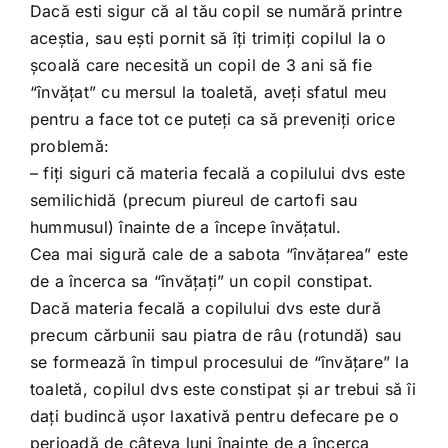
Dacă esti sigur că al tău copil se numără printre
aceştia, sau eşti pornit să îţi trimiţi copilul la o
şcoală care necesită un copil de 3 ani să fie
“învăţat” cu mersul la toaletă, aveţi sfatul meu
pentru a face tot ce puteţi ca să preveniţi orice
problemă:
– fiţi siguri că materia fecală a copilului dvs este
semilichidă (precum piureul de cartofi sau
hummusul) înainte de a începe învăţatul.
Cea mai sigură cale de a sabota “învăţarea” este
de a încerca sa “învăţaţi” un copil constipat.
Dacă materia fecală a copilului dvs este dură
precum cărbunii sau piatra de râu (rotundă) sau
se formează în timpul procesului de “învăţare” la
toaletă, copilul dvs este constipat şi ar trebui să îi
daţi budincă ușor laxativă pentru defecare pe o
perioadă de câteva luni înainte de a încerca