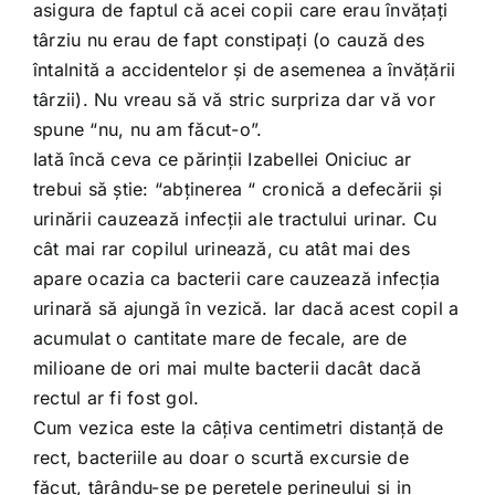
asigura de faptul că acei copii care erau învăţaţi
târziu nu erau de fapt constipaţi (o cauză des
întalnită a accidentelor şi de asemenea a învăţării
târzii). Nu vreau să vă stric surpriza dar vă vor
spune “nu, nu am făcut-o”.
Iată încă ceva ce părinţii Izabellei Oniciuc ar
trebui să ştie: “abţinerea “ cronică a defecării şi
urinării cauzează infecţii ale tractului urinar. Cu
cât mai rar copilul urinează, cu atât mai des
apare ocazia ca bacterii care cauzează infecţia
urinară să ajungă în vezică. Iar dacă acest copil a
acumulat o cantitate mare de fecale, are de
milioane de ori mai multe bacterii dacât dacă
rectul ar fi fost gol.
Cum vezica este la câţiva centimetri distanţă de
rect, bacteriile au doar o scurtă excursie de
făcut, târându-se pe peretele perineului şi in