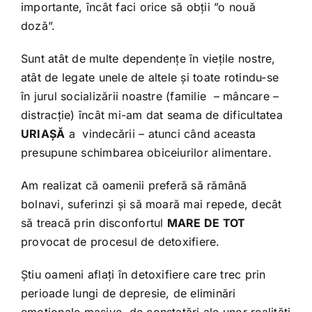
importante, încât faci orice să obții ”o nouă
doză”.
Sunt atât de multe dependențe în viețile nostre,
atât de legate unele de altele și toate rotindu-se
în jurul socializării noastre (familie – mâncare –
distracție) încât mi-am dat seama de dificultatea
URIAȘĂ
a vindecării – atunci când aceasta
presupune schimbarea obiceiurilor alimentare.
Am realizat că oamenii preferă să rămână
bolnavi, suferinzi și să moară mai repede, decât
să treacă prin disconfortul
MARE DE TOT
provocat de procesul de detoxifiere.
Știu oameni aflați în detoxifiere care trec prin
perioade lungi de depresie, de eliminări
emoționale masive, de constatări ale unor realități