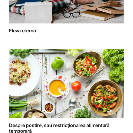
Fără categorie
Fitoterapie
Eleva eternă
Gatit creativ
Homeopatie
Retete fructariene
Retete preparate
Retete Raw (nepreparate termic)
Despre postire, sau restricționarea alimentară
temporară