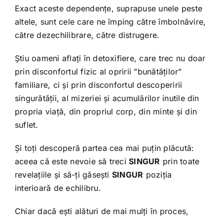
Exact aceste dependențe, suprapuse unele peste
altele, sunt cele care ne împing către îmbolnăvire,
către dezechilibrare, către distrugere.
Știu oameni aflați în detoxifiere, care trec nu doar
prin disconfortul fizic al opririi ”bunătăților”
familiare, ci și prin disconfortul descoperirii
singurătății, al mizeriei și acumulărilor inutile din
propria viață, din propriul corp, din minte și din
suflet.
Și toți descoperă partea cea mai puțin plăcută:
aceea că este nevoie să treci
SINGUR
prin toate
revelațiile și să-ți găsești
SINGUR
poziția
interioară de echilibru.
Chiar dacă ești alături de mai mulți în proces,