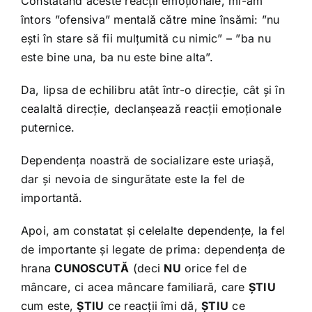
Constatând aceste reacții emoționale, mi-am
întors ”ofensiva” mentală către mine însămi: ”nu
ești în stare să fii mulțumită cu nimic” – ”ba nu
este bine una, ba nu este bine alta”.
Da, lipsa de echilibru atât într-o direcție, cât și în
cealaltă direcție, declanșează reacții emoționale
puternice.
Dependența noastră de socializare este uriașă,
dar și nevoia de singurătate este la fel de
importantă.
Apoi, am constatat și celelalte dependențe, la fel
de importante și legate de prima: dependența de
hrana
CUNOSCUTĂ
(deci
NU
orice fel de
mâncare, ci acea mâncare familiară, care
ȘTIU
cum este,
ȘTIU
ce reacții îmi dă,
ȘTIU
ce