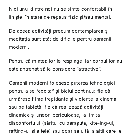
Nici unul dintre noi nu se simte confortabil în
liniște, în stare de repaus fizic și/sau mental.
De aceea activități precum contemplarea și
meditația sunt atât de dificile pentru oamenii
moderni.
Pentru că mintea lor le respinge, iar corpul lor nu
este antrenat să le considere ”atractive”.
Oamenii moderni folosesc puterea tehnologiei
pentru a se ”excita” și biciui continuu: fie că
urmăresc filme trepidante și violente la cinema
sau pe tabletă, fie că realizează activități
dinamice și uneori periculoase, la limita
disconfortului (săritul cu parașuta, kite-ing-ul,
rafting-ul și altele) sau doar se uită la alții care le