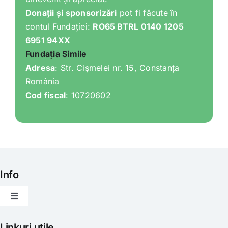
Donații și sponsorizări
pot fi făcute în
contul Fundației:
RO65 BTRL 0140 1205
6951 94XX
Fundația Simile
Adresa
: Str. Cișmelei nr. 15, Constanța
România
Cod fiscal
: 10720602
Info
Toggle
Navigation
Articole
Linkuri utile