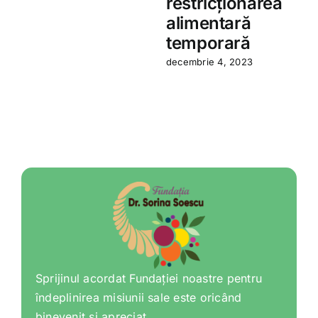
restricționarea
a
alimentară
temporară
decembrie 4, 2023
Sprijinul acordat Fundației noastre pentru
îndeplinirea misiunii sale este oricând
binevenit și apreciat.