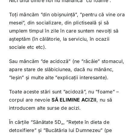
Nici unul dintre noi nu mănâncă ”cu foame”.
Toți mâncăm ”din obișnuință”, ”pentru că vine ora
mesei”, din socializare, din plictiseală și să
umplem timpul în zile în care suntem nevoiți să
așteptăm (în călătorie, la serviciu, în ocazii
sociale etc etc).
Sau mâncăm ”de acidoză” (ne ”râcâie” stomacul,
apare stare de slăbiciunea, dacă nu mănânc,
”leșin” și multe alte ”explicații interesante).
Toate aceste stări sunt ”acidoză”, nu ”foame” –
corpul are nevoie
SĂ ELIMINE ACIZII
, nu să
introducem alte surse de acizi.
În cărțile ”
Sănătate 5D
„, ”
Rețete în dieta de
detoxifiere
” și ”
Bucătăria lui Dumnezeu
” (pe