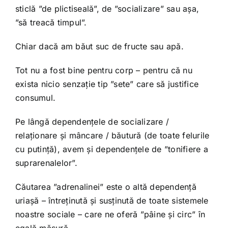
sticlă ”de plictiseală”, de ”socializare” sau așa,
”să treacă timpul”.
Chiar dacă am băut suc de fructe sau apă.
Tot nu a fost bine pentru corp – pentru că nu
exista nicio senzație tip ”sete” care să justifice
consumul.
Pe lângă dependențele de socializare /
relaționare și mâncare / băutură (de toate felurile
cu putință), avem și dependențele de ”tonifiere a
suprarenalelor”.
Căutarea ”adrenalinei” este o altă dependență
uriașă – întreținută și susținută de toate sistemele
noastre sociale – care ne oferă ”pâine și circ” în
egală măsură.