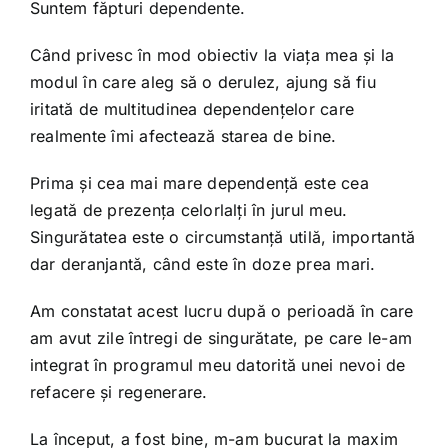
Shop
Suntem făpturi dependente.
Când privesc în mod obiectiv la viața mea și la
Tratamente naturale
modul în care aleg să o derulez, ajung să fiu
iritată de multitudinea dependențelor care
realmente îmi afectează starea de bine.
Iubim fructele
Prima și cea mai mare dependență este cea
legată de prezența celorlalți în jurul meu.
Singurătatea este o circumstanță utilă, importantă
dar deranjantă, când este în doze prea mari.
Am constatat acest lucru după o perioadă în care
am avut zile întregi de singurătate, pe care le-am
integrat în programul meu datorită unei nevoi de
refacere și regenerare.
La început, a fost bine, m-am bucurat la maxim