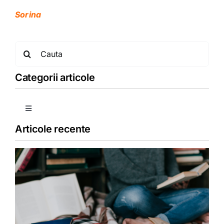
Sorina
Search
for:
Categorii articole
Toggle
Navigation
Articole recente
Copii
Detoxifiere
Dieta