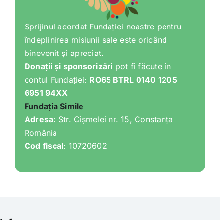
Sprijinul acordat Fundației noastre pentru
îndeplinirea misiunii sale este oricând
binevenit și apreciat.
Donații și sponsorizări
pot fi făcute în
contul Fundației:
RO65 BTRL 0140 1205
6951 94XX
Fundația Simile
Adresa
: Str. Cișmelei nr. 15, Constanța
România
Cod fiscal
: 10720602