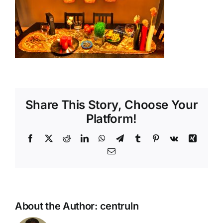
Shop
Tratamente naturale
Iubim fructele
Share This Story, Choose Your
Platform!
Facebook
X
Reddit
LinkedIn
WhatsApp
Telegram
Tumblr
Pinterest
Vk
Xing
Email
About the Author:
centruln