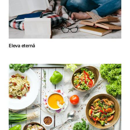
Dieta
Fără categorie
Fitoterapie
Eleva eternă
Gatit creativ
Homeopatie
Retete fructariene
Retete preparate