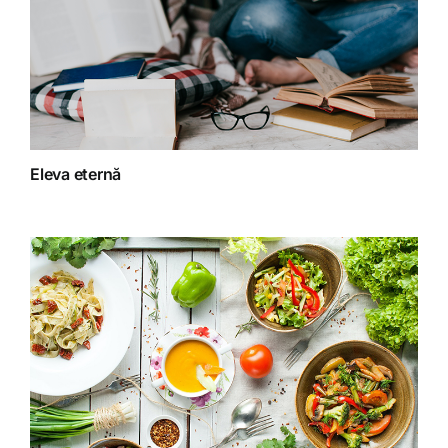
Dieta
Fără categorie
Fitoterapie
Eleva eternă
Gatit creativ
Homeopatie
Retete fructariene
Retete preparate