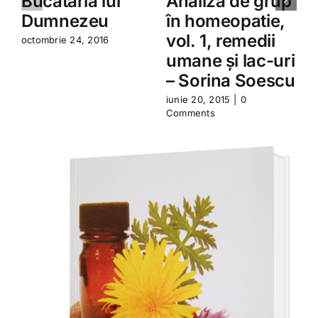
Bucătăria lui
Analiza de grup
Dumnezeu
în homeopatie,
vol. 1, remedii
octombrie 24, 2016
umane şi lac-uri
– Sorina Soescu
iunie 20, 2015
|
0
i
Comments
C