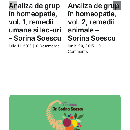
Analiza de grup
Analiza de grup
în homeopatie,
în homeopatie,
vol. 1, remedii
vol. 2, remedii
umane şi lac-uri
animale –
– Sorina Soescu
Sorina Soescu
iulie 11, 2015
|
0 Comments
iunie 20, 2015
|
0
i
Comments
C