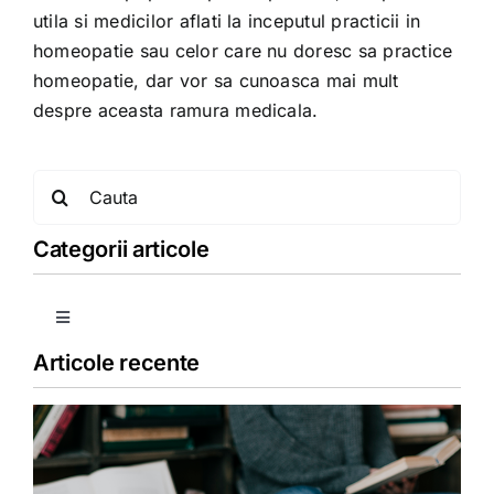
utila si medicilor aflati la inceputul practicii in
homeopatie sau celor care nu doresc sa practice
homeopatie, dar vor sa cunoasca mai mult
despre aceasta ramura medicala.
Search
for:
Categorii articole
Toggle
Navigation
Articole recente
Copii
Detoxifiere