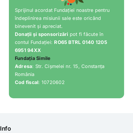
Sprijinul acordat Fundației noastre pentru
îndeplinirea misiunii sale este oricând
binevenit și apreciat.
Donații și sponsorizări
pot fi făcute în
contul Fundației:
RO65 BTRL 0140 1205
6951 94XX
Fundația Simile
Adresa
: Str. Cișmelei nr. 15, Constanța
România
Cod fiscal
: 10720602
Info