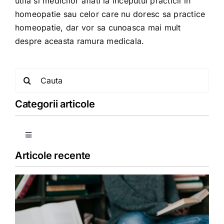
utila si medicilor aflati la inceputul practicii in
homeopatie sau celor care nu doresc sa practice
homeopatie, dar vor sa cunoasca mai mult
despre aceasta ramura medicala.
Search
for:
Categorii articole
Toggle
Navigation
Articole recente
Copii
Detoxifiere