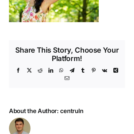
Shop
Tratamente naturale
Iubim fructele
Share This Story, Choose Your
Platform!
Facebook
X
Reddit
LinkedIn
WhatsApp
Telegram
Tumblr
Pinterest
Vk
Xing
Email
About the Author:
centruln