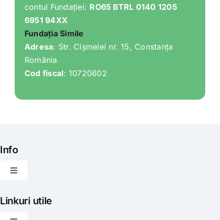
contul Fundației:
RO65 BTRL 0140 1205
6951 94XX
Fundația Simile
Adresa
: Str. Cișmelei nr. 15, Constanța
România
Cod fiscal
: 10720602
Info
Toggle
Navigation
Articole
Linkuri utile