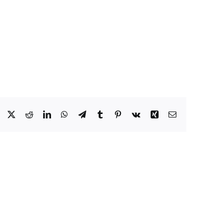
Facebook
X
Reddit
LinkedIn
WhatsApp
Telegram
Tumblr
Pinterest
Vk
Xing
Email