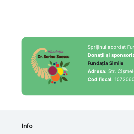
Sprijinul acordat Fu
Donații și sponsori
Fundația Simile
Adresa
: Str. Cișme
Cod fiscal
: 107206
Info