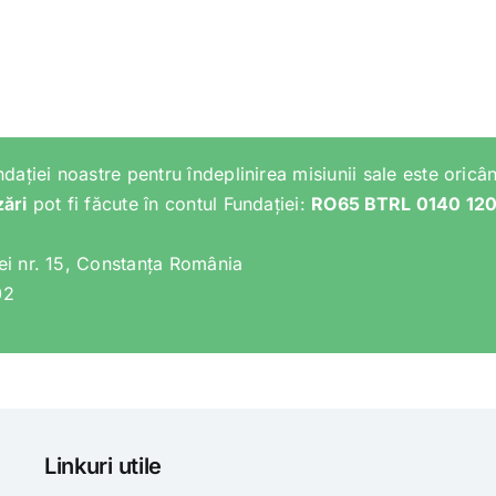
ndației noastre pentru îndeplinirea misiunii sale este oricân
zări
pot fi făcute în contul Fundației:
RO65 BTRL 0140 12
lei nr. 15, Constanța România
02
Linkuri utile