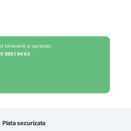
d binevenit și apreciat.
05 6951 94XX
Plata securizata