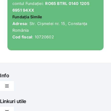
contul Fundației:
RO65 BTRL 0140 1205
6951 94XX
Fundația Simile
Adresa
: Str. Cișmelei nr. 15, Constanța
România
Cod fiscal
: 10720602
Info
Toggle
Navigation
Articole
Linkuri utile