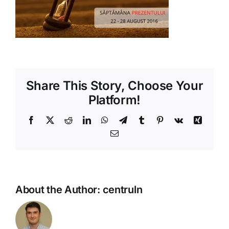
Shop
Tratamente naturale
Iubim fructele
Share This Story, Choose Your
Platform!
Facebook
X
Reddit
LinkedIn
WhatsApp
Telegram
Tumblr
Pinterest
Vk
Xing
Email
About the Author:
centruln