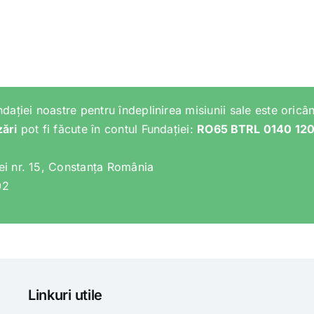
ndației noastre pentru îndeplinirea misiunii sale este oricân
zări
pot fi făcute în contul Fundației:
RO65 BTRL 0140 12
lei nr. 15, Constanța România
02
Linkuri utile