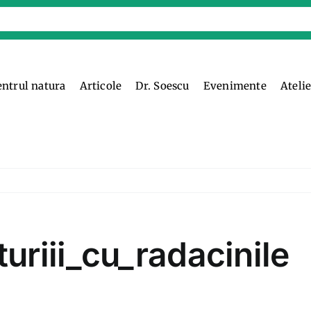
entrul natura
Articole
Dr. Soescu
Evenimente
Ateli
riii_cu_radacinile