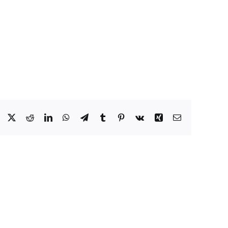
Facebook
X
Reddit
LinkedIn
WhatsApp
Telegram
Tumblr
Pinterest
Vk
Xing
Email