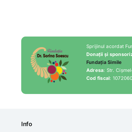
Sprijinul acordat Fu
Donații și sponsori
Fundația Simile
Adresa
: Str. Cișme
Cod fiscal
: 107206
Info