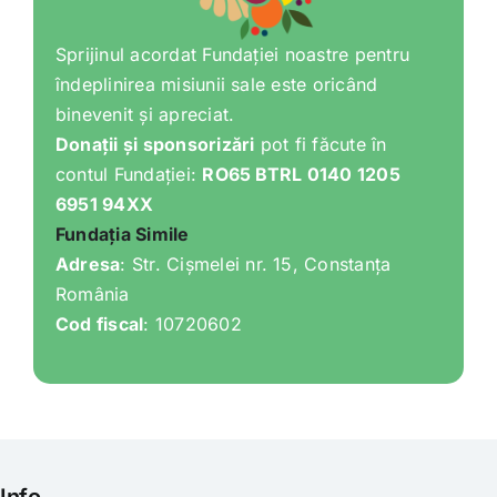
Sprijinul acordat Fundației noastre pentru
îndeplinirea misiunii sale este oricând
binevenit și apreciat.
Donații și sponsorizări
pot fi făcute în
contul Fundației:
RO65 BTRL 0140 1205
6951 94XX
Fundația Simile
Adresa
: Str. Cișmelei nr. 15, Constanța
România
Cod fiscal
: 10720602
Info