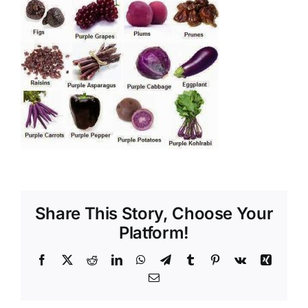
Shop
Tratamente naturale
Iubim fructele
Share This Story, Choose Your
Platform!
Facebook
X
Reddit
LinkedIn
WhatsApp
Telegram
Tumblr
Pinterest
Vk
Xing
Email