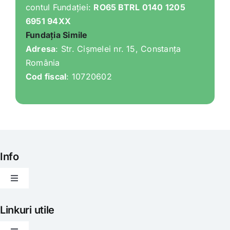
contul Fundației:
RO65 BTRL 0140 1205
6951 94XX
Fundația Simile
Adresa
: Str. Cișmelei nr. 15, Constanța
România
Cod fiscal
: 10720602
Info
Toggle
Navigation
Articole
Linkuri utile