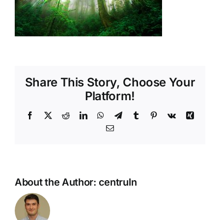
Shop
Tratamente naturale
Iubim fructele
Share This Story, Choose Your
Platform!
Facebook
X
Reddit
LinkedIn
WhatsApp
Telegram
Tumblr
Pinterest
Vk
Xing
Email
About the Author:
centruln